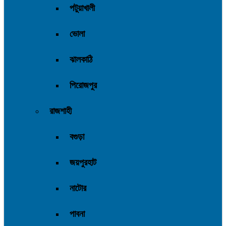
পটুয়াখালী
ভোলা
ঝালকাঠি
পিরোজপুর
রাজশাহী
বগুড়া
জয়পুরহাট
নাটোর
পাবনা