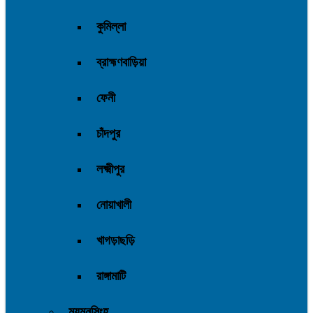
কুমিল্লা
ব্রাহ্মণবাড়িয়া
ফেনী
চাঁদপুর
লক্ষ্মীপুর
নোয়াখালী
খাগড়াছড়ি
রাঙ্গামাটি
ময়মনসিংহ