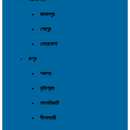
জামালপুর
শেরপুর
নেত্রকোনা
রংপুর
পঞ্চগড়
কুড়িগ্রাম
লালমনিরহাট
নীলফামারী