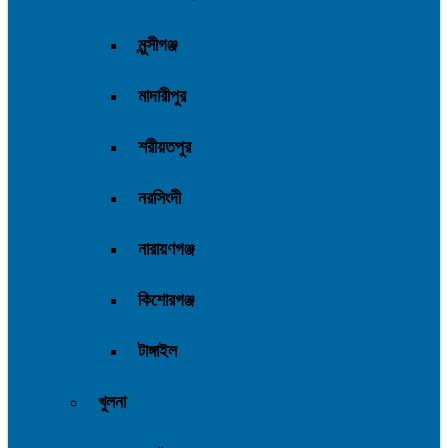
মুন্সীগঞ্জ
মাদারীপুর
শরীয়তপুর
নরসিংদী
নারায়ণগঞ্জ
কিশোরগঞ্জ
টাঙ্গাইল
খুলনা