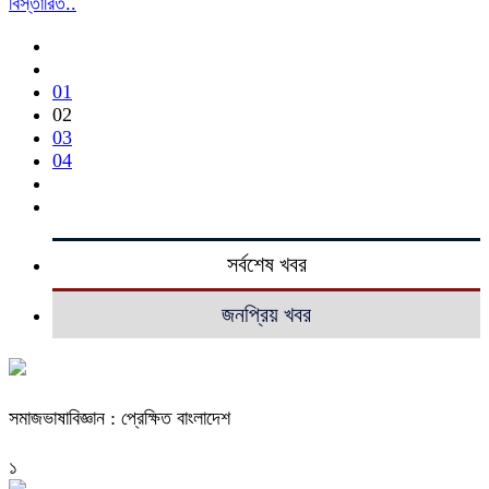
বিস্তারিত..
01
02
03
04
সর্বশেষ খবর
জনপ্রিয় খবর
সমাজভাষাবিজ্ঞান : প্রেক্ষিত বাংলাদেশ
১