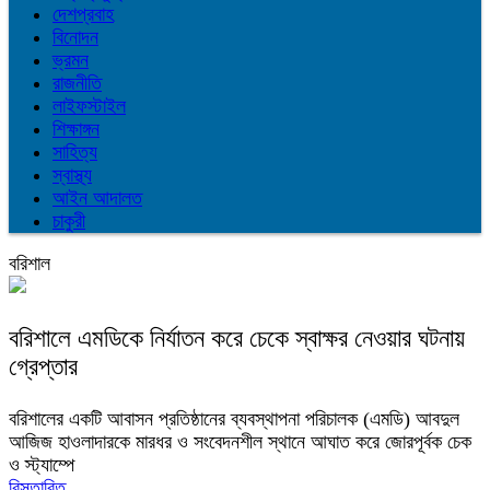
দেশপ্রবাহ
বিনোদন
ভ্রমন
রাজনীতি
লাইফস্টাইল
শিক্ষাঙ্গন
সাহিত্য
স্বাস্থ্য
আইন আদালত
চাকুরী
বরিশাল
বরিশালে এমডিকে নির্যাতন করে চেকে স্বাক্ষর নেওয়ার ঘটনায়
গ্রেপ্তার
বরিশালের একটি আবাসন প্রতিষ্ঠানের ব্যবস্থাপনা পরিচালক (এমডি) আবদুল
আজিজ হাওলাদারকে মারধর ও সংবেদনশীল স্থানে আঘাত করে জোরপূর্বক চেক
ও স্ট্যাম্পে
বিস্তারিত..