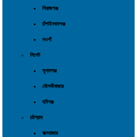
সিরাজগঞ্জ
চাঁপাইনবাবগঞ্জ
নওগাঁ
সিলেট
সুনামগঞ্জ
মৌলভীবাজার
হবিগঞ্জ
চট্টগ্রাম
কক্সবাজার