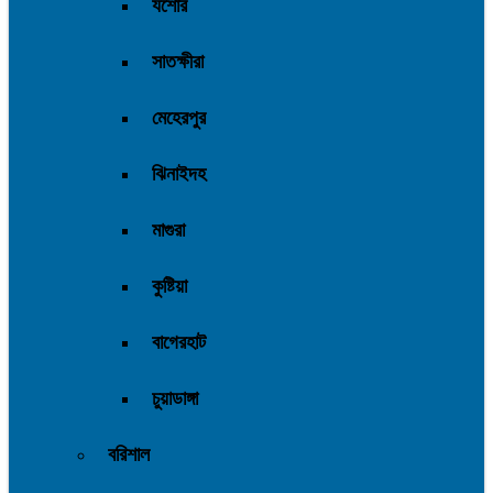
যশোর
সাতক্ষীরা
মেহেরপুর
ঝিনাইদহ
মাগুরা
কুষ্টিয়া
বাগেরহাট
চুয়াডাঙ্গা
বরিশাল