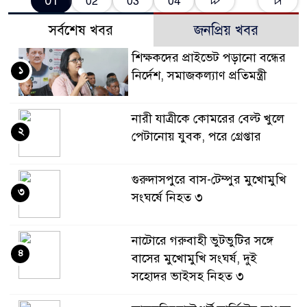
01
02
03
04
সর্বশেষ খবর
জনপ্রিয় খবর
শিক্ষকদের প্রাইভেট পড়ানো বন্ধের
১
নির্দেশ, সমাজকল্যাণ প্রতিমন্ত্রী
নারী যাত্রীকে কোমরের বেল্ট খুলে
২
পেটানোয় যুবক, পরে গ্রেপ্তার
গুরুদাসপুরে বাস-টেম্পুর মুখোমুখি
৩
সংঘর্ষে নিহত ৩
নাটোরে গরুবাহী ভুটভুটির সঙ্গে
৪
বাসের মুখোমুখি সংঘর্ষ, দুই
সহোদর ভাইসহ নিহত ৩