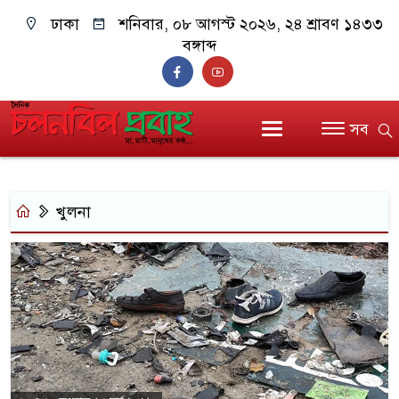
ঢাকা
শনিবার, ০৮ আগস্ট ২০২৬, ২৪ শ্রাবণ ১৪৩৩
বঙ্গাব্দ
সব
খুলনা