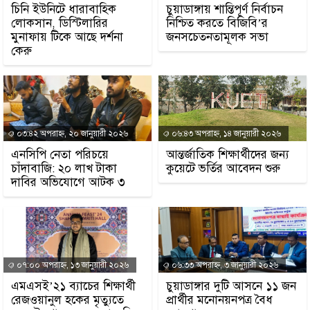
চিনি ইউনিটে ধারাবাহিক
চুয়াডাঙ্গায় শান্তিপূর্ণ নির্বাচন
লোকসান, ডিস্টিলারির
নিশ্চিত করতে বিজিবি’র
মুনাফায় টিকে আছে দর্শনা
জনসচেতনতামূলক সভা
কেরু
০৩:৪২ অপরাহ্ন, ২০ জানুয়ারী ২০২৬
০৬:৪৩ অপরাহ্ন, ১৪ জানুয়ারী ২০২৬
এনসিপি নেতা পরিচয়ে
আন্তর্জাতিক শিক্ষার্থীদের জন্য
চাঁদাবাজি: ২০ লাখ টাকা
কুয়েটে ভর্তির আবেদন শুরু
দাবির অভিযোগে আটক ৩
০৭:০০ অপরাহ্ন, ১৩ জানুয়ারী ২০২৬
০৬:৩৩ অপরাহ্ন, ৩ জানুয়ারী ২০২৬
এমএসই’২১ ব্যাচের শিক্ষার্থী
চুয়াডাঙ্গার দুটি আসনে ১১ জন
রেজওয়ানুল হকের মৃত্যুতে
প্রার্থীর মনোনয়নপত্র বৈধ