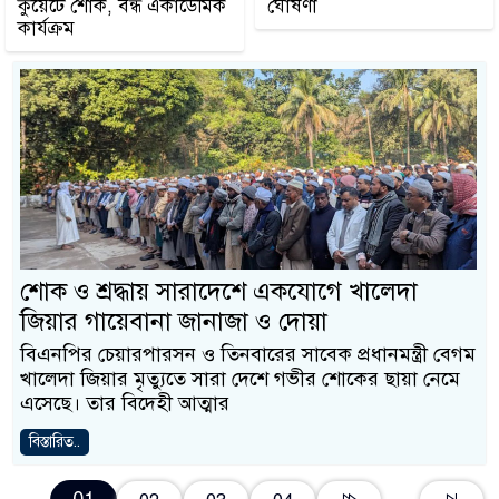
কুয়েটে শোক, বন্ধ একাডেমিক
ঘোষণা
কার্যক্রম
শোক ও শ্রদ্ধায় সারাদেশে একযোগে খালেদা
জিয়ার গায়েবানা জানাজা ও দোয়া
বিএনপির চেয়ারপারসন ও তিনবারের সাবেক প্রধানমন্ত্রী বেগম
খালেদা জিয়ার মৃত্যুতে সারা দেশে গভীর শোকের ছায়া নেমে
এসেছে। তার বিদেহী আত্মার
বিস্তারিত..