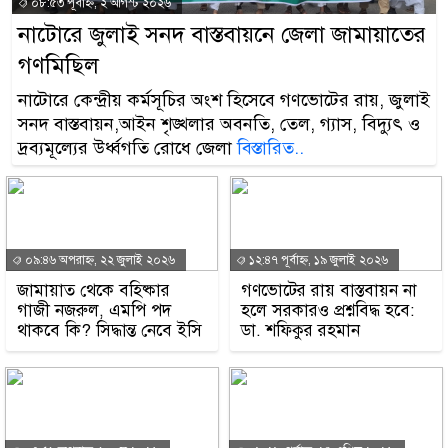
০৮:৫৩ পূর্বাহ্ন, ২ আগস্ট ২০২৬
নাটোরে জুলাই সনদ বাস্তবায়নে জেলা জামায়াতের
গণমিছিল
নাটোরে কেন্দ্রীয় কর্মসূচির অংশ হিসেবে গণভোটের রায়, জুলাই
সনদ বাস্তবায়ন,আইন শৃঙ্খলার অবনতি, তেল, গ্যাস, বিদ্যুৎ ও
দ্রব্যমূল্যের উর্ধ্বগতি রোধে জেলা
বিস্তারিত..
০৯:৪৬ অপরাহ্ন, ২২ জুলাই ২০২৬
১২:৪৭ পূর্বাহ্ন, ১৯ জুলাই ২০২৬
জামায়াত থেকে বহিষ্কার
গণভোটের রায় বাস্তবায়ন না
গাজী নজরুল, এমপি পদ
হলে সরকারও প্রশ্নবিদ্ধ হবে:
থাকবে কি? সিদ্ধান্ত নেবে ইসি
ডা. শফিকুর রহমান