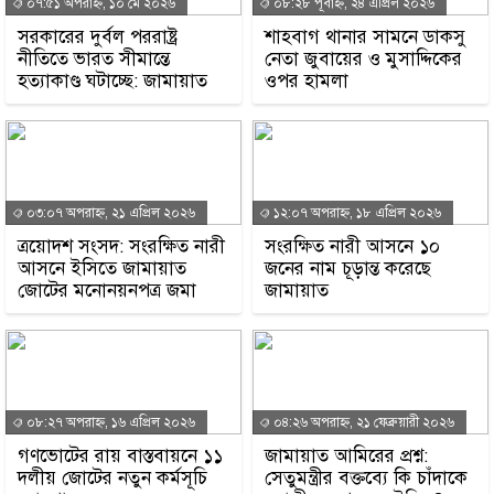
০৭:৫১ অপরাহ্ন, ১০ মে ২০২৬
০৮:২৮ পূর্বাহ্ন, ২৪ এপ্রিল ২০২৬
সরকারের দুর্বল পররাষ্ট্র
শাহবাগ থানার সামনে ডাকসু
নীতিতে ভারত সীমান্তে
নেতা জুবায়ের ও মুসাদ্দিকের
হত্যাকাণ্ড ঘটাচ্ছে: জামায়াত
ওপর হামলা
০৩:০৭ অপরাহ্ন, ২১ এপ্রিল ২০২৬
১২:০৭ অপরাহ্ন, ১৮ এপ্রিল ২০২৬
ত্রয়োদশ সংসদ: সংরক্ষিত নারী
সংরক্ষিত নারী আসনে ১০
আসনে ইসিতে জামায়াত
জনের নাম চূড়ান্ত করেছে
জোটের মনোনয়নপত্র জমা
জামায়াত
০৮:২৭ অপরাহ্ন, ১৬ এপ্রিল ২০২৬
০৪:২৬ অপরাহ্ন, ২১ ফেব্রুয়ারী ২০২৬
গণভোটের রায় বাস্তবায়নে ১১
জামায়াত আমিরের প্রশ্ন:
দলীয় জোটের নতুন কর্মসূচি
সেতুমন্ত্রীর বক্তব্যে কি চাঁদাকে