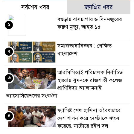
সর্বশেষ খবর
জনপ্রিয় খবর
বগুড়ায় বাসচাপায় ৬ দিনমজুরের
১
করুণ মৃত্যু, আহত ১৫
সমাজভাষাবিজ্ঞান : প্রেক্ষিত
২
বাংলাদেশ
আরসিসিআই পরিচালক নির্বাচিত
৩
হওয়ায় সুমনকে রাজশাহী কলেজ
প্রাণিবিদ্যা অ্যালামনাই
অ্যাসোসিয়েশনের সংবর্ধনা
ফ্যাসিষ্ট শেখ হাসিনা অবৈধভাবে
৪
দেশ শাসন করে দেশটাকে ধ্বংস
করেছে: নাটোরে হুইপ দুলু