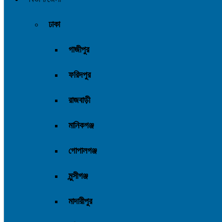
ঢাকা
গাজীপুর
ফরিদপুর
রাজবাড়ী
মানিকগঞ্জ
গোপালগঞ্জ
মুন্সীগঞ্জ
মাদারীপুর