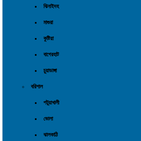
ঝিনাইদহ
মাগুরা
কুষ্টিয়া
বাগেরহাট
চুয়াডাঙ্গা
বরিশাল
পটুয়াখালী
ভোলা
ঝালকাঠি