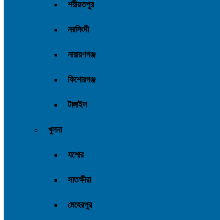
শরীয়তপুর
নরসিংদী
নারায়ণগঞ্জ
কিশোরগঞ্জ
টাঙ্গাইল
খুলনা
যশোর
সাতক্ষীরা
মেহেরপুর