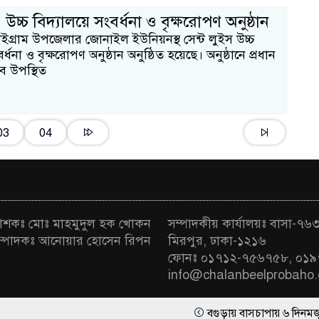
১
 উচ্চ বিদ্যালয়ে সংবর্ধনা ও বৃক্ষরোপণ অনুষ্ঠান
ইগ্রাম উপজেলার জোনাইল ইউনিয়নস্থ সেন্ট লুইস উচ্চ
বর্ধনা ও বৃক্ষরোপণ অনুষ্ঠান অনুষ্ঠিত হয়েছে। অনুষ্ঠানে প্রধান
ে উপস্থিত
03
04
রকাশকঃ মোঃ মাহমুদুল হক খোকন
সম্পাদকীয় কার্যালয়ঃ বাসা-৭৬৩ 
া সম্পাদকঃ আনোয়ার হোসেন রিপন
মিরপুর, ঢাকা-১২১৬
ফোনঃ ০১৭১২-৭৫৬৭৫৮, ০১৯
info@chalanbeelprobaho
বগুড়ায় বাসচাপায় ৬ দিনমজুরের ক