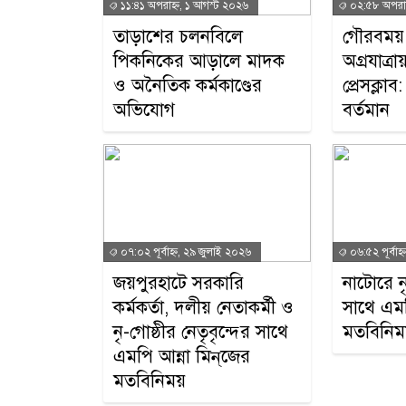
১১:৪১ অপরাহ্ন, ১ আগস্ট ২০২৬
০২:৫৮ অপরাহ
তাড়াশের চলনবিলে
গৌরবময় অ
পিকনিকের আড়ালে মাদক
অগ্রযাত্
ও অনৈতিক কর্মকাণ্ডের
প্রেসক্লা
অভিযোগ
বর্তমান
০৭:০২ পূর্বাহ্ন, ২৯ জুলাই ২০২৬
০৬:৫২ পূর্বাহ
জয়পুরহাটে সরকারি
নাটোরে ন
কর্মকর্তা, দলীয় নেতাকর্মী ও
সাথে এম
নৃ-গোষ্ঠীর নেতৃবৃন্দের সাথে
মতবিনিম
এমপি আন্না মিন্‌জের
মতবিনিময়