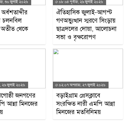
্ন, ৩০ জুলাই ২০২৬
০৮:০৪ পূর্বাহ্ন, ২৯ জুলাই ২০২৬
র্ধশতাব্দীর
ঐতিহাসিক জুলাই-আগস্ট
প
রায় চলনবিল
গণঅভ্যুত্থান স্মরণে সিংড়ায়
ব: অতীত থেকে
ছাত্রদলের দোয়া, আলোচনা
সভা ও বৃক্ষরোপণ
্ন, ২৯ জুলাই ২০২৬
০২:০৭ অপরাহ্ন, ২৭ জুলাই ২০২৬
ট
ৃগোষ্ঠী জনগণের
বড়াইগ্রাম প্রেসক্লাবে
পি আন্না মিনজের
সংরক্ষিত নারী এমপি আন্না
য়
মিনজের মতবিনিময়