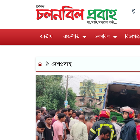
জাতীয়
রাজনীতি
চলনবিল
বিভাগ/
দেশপ্রবাহ