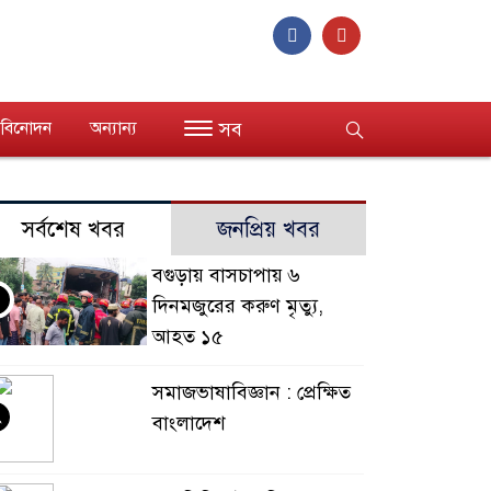
বিনোদন
অন্যান্য
সব
সর্বশেষ খবর
জনপ্রিয় খবর
বগুড়ায় বাসচাপায় ৬
দিনমজুরের করুণ মৃত্যু,
আহত ১৫
সমাজভাষাবিজ্ঞান : প্রেক্ষিত
২
বাংলাদেশ