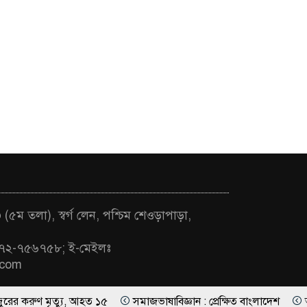
ভারতীয়রা বিশাল ক্ষতির
০
মুখে: শশী থারুর
(৫ম তলা), স্বর্গ লেন, পশ্চিম শেওড়াপাড়া,
৭২-৭৫৬৭৫৮; ই-মেইলঃ
.com
রুণ মৃত্যু, আহত ১৫
সমাজভাষাবিজ্ঞান : প্রেক্ষিত বাংলাদেশ
আরসিসিআই