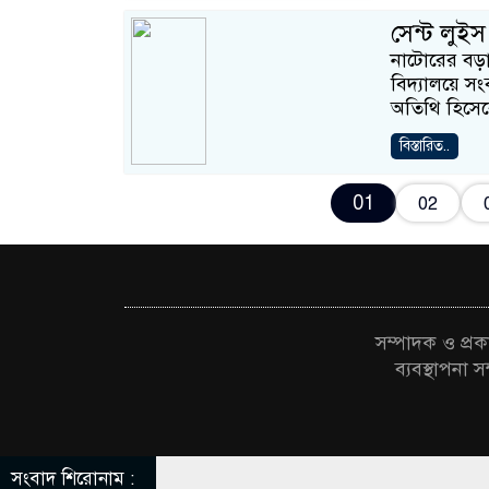
সেন্ট লুইস
নাটোরের বড়া
বিদ্যালয়ে সং
অতিথি হিসেব
বিস্তারিত..
01
02
সম্পাদক ও প্
ব্যবস্থাপন
সংবাদ শিরোনাম :