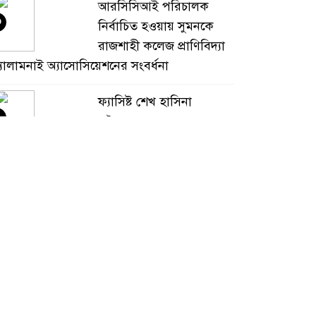
আরসিসিআই পরিচালক
৩
নির্বাচিত হওয়ায় সুমনকে
রাজশাহী কলেজ প্রাণিবিদ্যা
্যালামনাই অ্যাসোসিয়েশনের সংবর্ধনা
ফ্যাসিষ্ট শেখ হাসিনা
৪
অবৈধভাবে দেশ শাসন করে
দেশটাকে ধ্বংস করেছে:
াটোরে হুইপ দুলু
বড়াইগ্রামে শিক্ষা প্রতিষ্ঠানে
৫
যৌন হয়রানি প্রতিরোধ
কমিটি পুনর্গঠন নিয়ে
তবিনিময়
মৃত্যুদণ্ড বাদ না দেওয়ায়
৬
প্রত্যক্ষদর্শীদের তথ্য দেয়নি