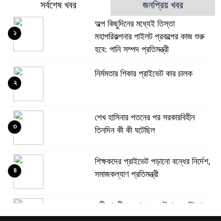
সর্বশেষ খবর
জনপ্রিয় খবর
অল্প কিছুদিনের মধ্যেই তিস্তা
১
মহাপরিকল্পনার পাইলট প্রকল্পের কাজ শুরু
হবে: পানি সম্পদ প্রতিমন্ত্রী
নির্মমতার শিকার প্রাইভেট কার চালক
২
শেখ হাসিনার পতনের পর সরকারবিহীন
৩
তিনদিন কী কী ঘটেছিল
শিক্ষকদের প্রাইভেট পড়ানো বন্ধের নির্দেশ,
৪
সমাজকল্যাণ প্রতিমন্ত্রী
নারী যাত্রীকে কোমরের বেল্ট খুলে পেটানোয়
৫
যুবক, পরে গ্রেপ্তার