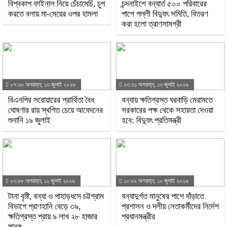
বিশ্বকাপ ফাইনাল নিয়ে চেঁচামেচি, চুপ
চন্দনাইশে বন্যার্ত ৫০০ পরিবারের
করতে বলায় মা-মেয়ের ওপর হামলা
পাশে পল্লী বিদ্যুৎ সমিতি, বিতরণ
করা হলো ত্রাণসামগ্রী
০৭:৩০ অপরাহ্ন, ১৩ জুলাই ২০২৬
০৩:৩১ অপরাহ্ন, ১৩ জুলাই ২০২৬
বিএনপির সরোয়ারের প্রার্থিতা বৈধ
বন্যায় ক্ষতিগ্রস্ত ঘরবাড়ি মেরামতে
ঘোষণার রায় স্থগিত চেয়ে আবেদনের
সরকারের পক্ষ থেকে সহায়তা দেওয়া
শুনানি ১৯ জুলাই
হবে: বিদ্যুৎ প্রতিমন্ত্রী
০৩:৫৮ অপরাহ্ন, ১১ জুলাই ২০২৬
১০:৩২ অপরাহ্ন, ১০ জুলাই ২০২৬
টানা বৃষ্টি, বন্যা ও পাহাড়ধসে চট্টগ্রাম
বন্যাদুর্গত মানুষের পাশে দাঁড়াতে
বিভাগে প্রাণহানি বেড়ে ৩৯,
প্রশাসন ও দলীয় নেতাকর্মীদের নির্দেশ
ক্ষতিগ্রস্ত প্রায় ৯ লাখ ২৮ হাজার
প্রধানমন্ত্রীর
মানুষ