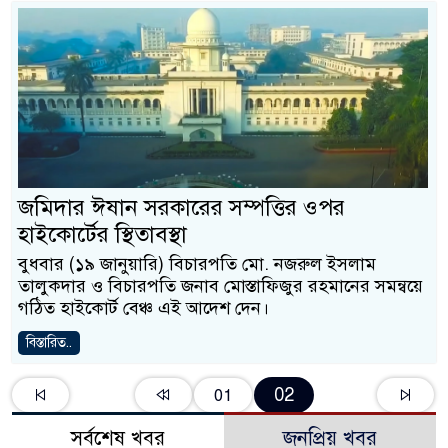
জমিদার ঈষান সরকারের সম্পত্তির ওপর
হাইকোর্টের স্থিতাবস্থা
বুধবার (১৯ জানুয়ারি) বিচারপতি মো. নজরুল ইসলাম
তালুকদার ও বিচারপতি জনাব মোস্তাফিজুর রহমানের সমন্বয়ে
গঠিত হাইকোর্ট বেঞ্চ এই আদেশ দেন।
বিস্তারিত..
02
01
সর্বশেষ খবর
জনপ্রিয় খবর