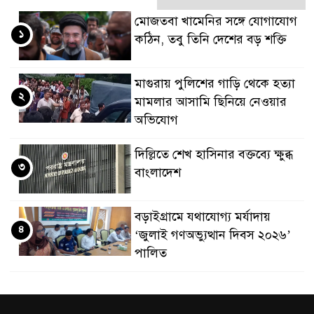
মোজতবা খামেনির সঙ্গে যোগাযোগ
১
কঠিন, তবু তিনি দেশের বড় শক্তি
মাগুরায় পুলিশের গাড়ি থেকে হত্যা
২
মামলার আসামি ছিনিয়ে নেওয়ার
অভিযোগ
দিল্লিতে শেখ হাসিনার বক্তব্যে ক্ষুব্ধ
৩
বাংলাদেশ
বড়াইগ্রামে যথাযোগ্য মর্যাদায়
৪
‘জুলাই গণঅভ্যুত্থান দিবস ২০২৬’
পালিত
যমুনায় গোসল করতে নেমে নিখোঁজ
৫
দুই স্কুলছাত্রের মরদেহ উদ্ধার