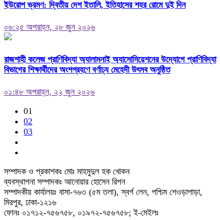
ইউরোপ ভ্রমণ: দ্বিতীয় দেশ ইতালি, ইতিহাসের শহর রোমে দুই দিন
০৬:২৫ অপরাহ্ন, ২৮ জুন ২০২৬
রাজশাহী কলেজ প্রাণিবিদ্যা অ্যালামনাই অ্যাসোসিয়েশনের উদ্যোগে প্রাণিবিদ্যা
বিভাগের শিক্ষার্থীদের অংশগ্রহণে বর্ণাঢ্য মেহেদী উৎসব অনুষ্ঠিত
০১:৪৮ অপরাহ্ন, ২২ জুন ২০২৬
01
02
03
সম্পাদক ও প্রকাশকঃ মোঃ মাহমুদুল হক খোকন
ব্যবস্থাপনা সম্পাদকঃ আনোয়ার হোসেন রিপন
সম্পাদকীয় কার্যালয়ঃ বাসা-৭৬৩ (৫ম তলা), স্বর্গ লেন, পশ্চিম শেওড়াপাড়া,
মিরপুর, ঢাকা-১২১৬
ফোনঃ ০১৭১২-৭৫৬৭৫৮, ০১৯৭২-৭৫৬৭৫৮; ই-মেইলঃ