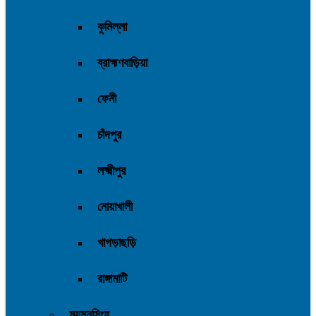
কুমিল্লা
ব্রাহ্মণবাড়িয়া
ফেনী
চাঁদপুর
লক্ষ্মীপুর
নোয়াখালী
খাগড়াছড়ি
রাঙ্গামাটি
ময়মনসিংহ