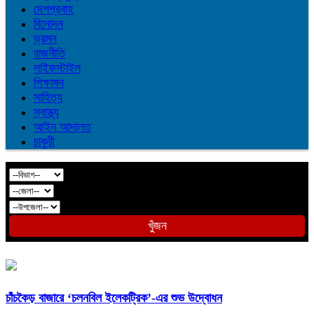
দেশপ্রবাহ
বিনোদন
ভ্রমন
রাজনীতি
লাইফস্টাইল
শিক্ষাঙ্গন
সাহিত্য
স্বাস্থ্য
আইন আদালত
চাকুরী
খুঁজন
চাঁচকৈড় বাজারে ‘চলনবিল ইলেকট্রিক’-এর শুভ উদ্বোধন