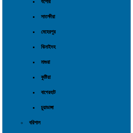
যশোর
সাতক্ষীরা
মেহেরপুর
ঝিনাইদহ
মাগুরা
কুষ্টিয়া
বাগেরহাট
চুয়াডাঙ্গা
বরিশাল