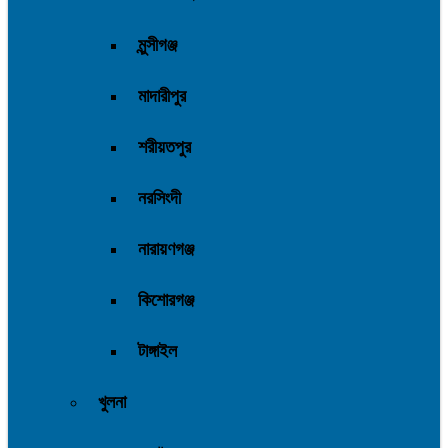
মুন্সীগঞ্জ
মাদারীপুর
শরীয়তপুর
নরসিংদী
নারায়ণগঞ্জ
কিশোরগঞ্জ
টাঙ্গাইল
খুলনা