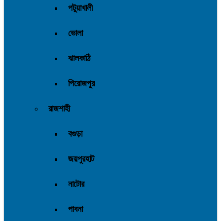
পটুয়াখালী
ভোলা
ঝালকাঠি
পিরোজপুর
রাজশাহী
বগুড়া
জয়পুরহাট
নাটোর
পাবনা