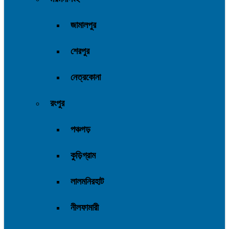
জামালপুর
শেরপুর
নেত্রকোনা
রংপুর
পঞ্চগড়
কুড়িগ্রাম
লালমনিরহাট
নীলফামারী