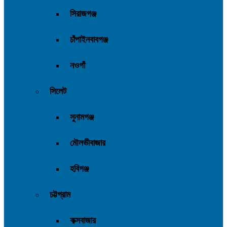
সিরাজগঞ্জ
চাঁপাইনবাবগঞ্জ
নওগাঁ
সিলেট
সুনামগঞ্জ
মৌলভীবাজার
হবিগঞ্জ
চট্টগ্রাম
কক্সবাজার