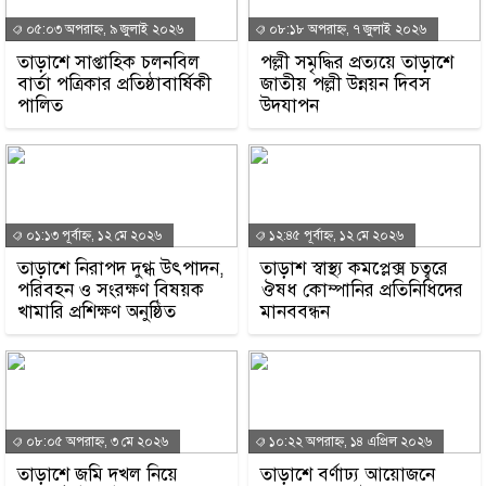
০৫:০৩ অপরাহ্ন, ৯ জুলাই ২০২৬
০৮:১৮ অপরাহ্ন, ৭ জুলাই ২০২৬
তাড়াশে সাপ্তাহিক চলনবিল
পল্লী সমৃদ্ধির প্রত্যয়ে তাড়াশে
বার্তা পত্রিকার প্রতিষ্ঠাবার্ষিকী
জাতীয় পল্লী উন্নয়ন দিবস
পালিত
উদযাপন
০১:১৩ পূর্বাহ্ন, ১২ মে ২০২৬
১২:৪৫ পূর্বাহ্ন, ১২ মে ২০২৬
তাড়াশে নিরাপদ দুগ্ধ উৎপাদন,
তাড়াশ স্বাস্থ্য কমপ্লেক্স চত্বরে
পরিবহন ও সংরক্ষণ বিষয়ক
ঔষধ কোম্পানির প্রতিনিধিদের
খামারি প্রশিক্ষণ অনুষ্ঠিত
মানববন্ধন
০৮:০৫ অপরাহ্ন, ৩ মে ২০২৬
১০:২২ অপরাহ্ন, ১৪ এপ্রিল ২০২৬
তাড়াশে জমি দখল নিয়ে
তাড়াশে বর্ণাঢ্য আয়োজনে