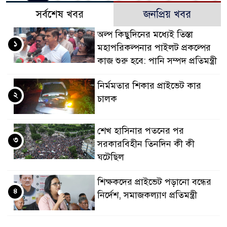
সর্বশেষ খবর
জনপ্রিয় খবর
অল্প কিছুদিনের মধ্যেই তিস্তা
১
মহাপরিকল্পনার পাইলট প্রকল্পের
কাজ শুরু হবে: পানি সম্পদ প্রতিমন্ত্রী
নির্মমতার শিকার প্রাইভেট কার
২
চালক
শেখ হাসিনার পতনের পর
৩
সরকারবিহীন তিনদিন কী কী
ঘটেছিল
শিক্ষকদের প্রাইভেট পড়ানো বন্ধের
৪
নির্দেশ, সমাজকল্যাণ প্রতিমন্ত্রী