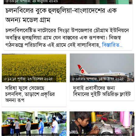
০৯:১৫ অপরাহ্ন, ২৪ জানুয়ারী ২০২৬
চলনবিলের বুকে হুলহুলিয়া-বাংলাদেশের এক
অনন্য মডেল গ্রাম
চলনবিলবেষ্টিত নাটোরের সিংড়া উপজেলার চৌগ্রাম ইউনিয়নে
অবস্থিত হুলহুলিয়া গ্রাম যেন বাস্তবের এক রূপকথা। নিজস্ব
গঠনতন্ত্রে পরিচালিত এই গ্রামে নেই বাল্যবিবাহ,
বিস্তারিত..
১২:১৫ পূর্বাহ্ন, ২৩ ডিসেম্বর ২০২৫
০৫:৫৯ অপরাহ্ন, ১৪ অক্টোবর ২০২৫
সরিষা ফুলে সেজেছে
দুবাই প্রবাসীদের জন্য
চলনবিল, তাড়াশে প্রকৃতির
বিমানের দুইটি অতিরিক্ত ফ্লাইট
অনন্য রূপ