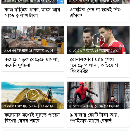
০৫:৫৮ অপরাহ্ন, ১৪ অক্টোবর ২০২৫
০৫:৫৬ অপরাহ্ন, ১৪ অক্টোবর ২০২৫
কাজ দাঁড়িয়ে থাকা, মাসে আয়
প্রাথমিক শেষ না হতেই শিশু
সাড়ে ৫ লাখ টাকা
শ্রমিক!
০৫:৫৫ অপরাহ্ন, ১৪ অক্টোবর ২০২৫
০৫:৫৩ অপরাহ্ন, ১৪ অক্টোবর ২০২৫
কমেছে সড়ক বেড়েছে মামলা,
রোনালদোরা ম্যাচ শেষে
কমেনি দুর্ঘটনা
‘দৌড়ে পালান’, অভিযোগ
কিংবদন্তির
০৫:৫২ অপরাহ্ন, ১৪ অক্টোবর ২০২৫
০৫:৫০ অপরাহ্ন, ১৪ অক্টোবর ২০২৫
করোনার মধ্যেই ঘুরতে পারেন
৯ হাজার কোটি টাকা আয়,
বিশ্বের যেসব শহরে
স্পাইডার-ম্যানে রেকর্ড!