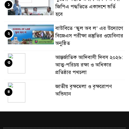
১
জিপিএ পদ্ধতিতে একাদশে ভর্তি
হবে
বাউবিতে ‘স্কুল অব ল’ এর উদ্যােগে
২
বিজেএস পরীক্ষা প্রস্তুতির ওয়েবিনার
অনুষ্ঠিত
আন্তর্জাতিক আদিবাসী দিবস ২০২৬:
৩
আত্ম-পরিচয় রক্ষা ও অধিকার
প্রতিষ্ঠার পথচলা
জাতীয় বৃক্ষমেলা ও বৃক্ষরোপণ
৪
অভিযান
‘আলফা নেট’-এর সিলভার
৫
জুবিলিতে ‘ফিলানথ্রোপিস্ট’ সম্মাননা
পেলেন ডা. সিরাজুল ইসলাম ও