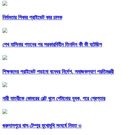
নির্মমতার শিকার প্রাইভেট কার চালক
শেখ হাসিনার পতনের পর সরকারবিহীন তিনদিন কী কী ঘটেছিল
শিক্ষকদের প্রাইভেট পড়ানো বন্ধের নির্দেশ, সমাজকল্যাণ প্রতিমন্ত্রী
নারী যাত্রীকে কোমরের বেল্ট খুলে পেটানোয় যুবক, পরে গ্রেপ্তার
গুরুদাসপুরে বাস-টেম্পুর মুখোমুখি সংঘর্ষে নিহত ৩