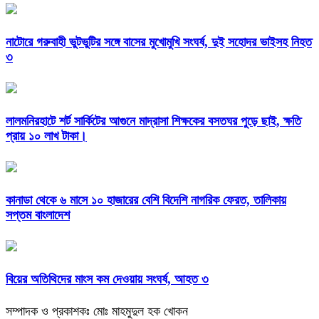
নাটোরে গরুবাহী ভুটভুটির সঙ্গে বাসের মুখোমুখি সংঘর্ষ, দুই সহোদর ভাইসহ নিহত
৩
লালমনিরহাটে শর্ট সার্কিটের আগুনে মাদ্রাসা শিক্ষকের বসতঘর পুড়ে ছাই, ক্ষতি
প্রায় ১০ লাখ টাকা।
কানাডা থেকে ৬ মাসে ১০ হাজারের বেশি বিদেশি নাগরিক ফেরত, তালিকায়
সপ্তম বাংলাদেশ
বিয়ের অতিথিদের মাংস কম দেওয়ায় সংঘর্ষ, আহত ৩
সম্পাদক ও প্রকাশকঃ মোঃ মাহমুদুল হক খোকন