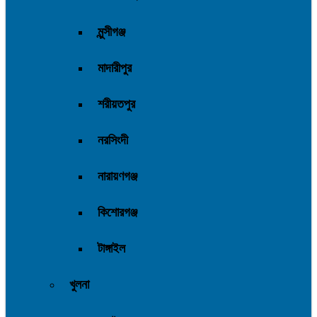
মুন্সীগঞ্জ
মাদারীপুর
শরীয়তপুর
নরসিংদী
নারায়ণগঞ্জ
কিশোরগঞ্জ
টাঙ্গাইল
খুলনা