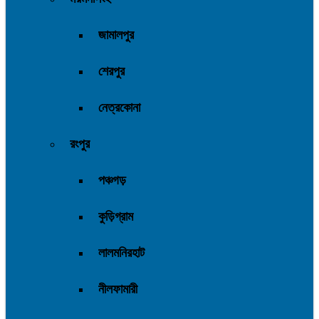
জামালপুর
শেরপুর
নেত্রকোনা
রংপুর
পঞ্চগড়
কুড়িগ্রাম
লালমনিরহাট
নীলফামারী