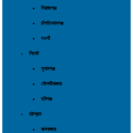
সিরাজগঞ্জ
চাঁপাইনবাবগঞ্জ
নওগাঁ
সিলেট
সুনামগঞ্জ
মৌলভীবাজার
হবিগঞ্জ
চট্টগ্রাম
কক্সবাজার