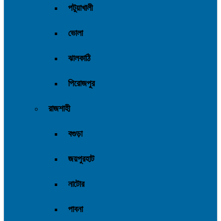
পটুয়াখালী
ভোলা
ঝালকাঠি
পিরোজপুর
রাজশাহী
বগুড়া
জয়পুরহাট
নাটোর
পাবনা