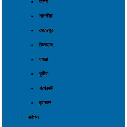
যশোর
সাতক্ষীরা
মেহেরপুর
ঝিনাইদহ
মাগুরা
কুষ্টিয়া
বাগেরহাট
চুয়াডাঙ্গা
বরিশাল