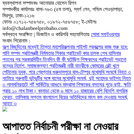
ব্যবস্থাপনা সম্পাদকঃ আনোয়ার হোসেন রিপন
সম্পাদকীয় কার্যালয়ঃ বাসা-৭৬৩ (৫ম তলা), স্বর্গ লেন, পশ্চিম শেওড়াপাড়া,
মিরপুর, ঢাকা-১২১৬
ফোনঃ ০১৭১২-৭৫৬৭৫৮, ০১৯৭২-৭৫৬৭৫৮; ই-মেইলঃ
info@chalanbeelprobaho.com
সর্বস্বত্ব সংরক্ষিত | ডিজাইন ও কারিগরি সহযোগিতায়
সোমা সফটওয়্যার
সংবাদ শিরোনাম :
অল্প কিছুদিনের মধ্যেই তিস্তা মহাপরিকল্পনার পাইলট প্রকল্পের কাজ শুরু হবে:
পানি সম্পদ প্রতিমন্ত্রী
নির্মমতার শিকার প্রাইভেট কার চালক
শেখ হাসিনার
পতনের পর সরকারবিহীন তিনদিন কী কী ঘটেছিল
শিক্ষকদের প্রাইভেট পড়ানো
বন্ধের নির্দেশ, সমাজকল্যাণ প্রতিমন্ত্রী
নারী যাত্রীকে কোমরের বেল্ট খুলে
পেটানোয় যুবক, পরে গ্রেপ্তার
গুরুদাসপুরে বাস-টেম্পুর মুখোমুখি সংঘর্ষে নিহত ৩
নাটোরে গরুবাহী ভুটভুটির সঙ্গে বাসের মুখোমুখি সংঘর্ষ, দুই সহোদর ভাইসহ নিহত
৩
লালমনিরহাটে শর্ট সার্কিটের আগুনে মাদ্রাসা শিক্ষকের বসতঘর পুড়ে ছাই, ক্ষতি
প্রায় ১০ লাখ টাকা।
কানাডা থেকে ৬ মাসে ১০ হাজারের বেশি বিদেশি নাগরিক
ফেরত, তালিকায় সপ্তম বাংলাদেশ
বিয়ের অতিথিদের মাংস কম দেওয়ায় সংঘর্ষ,
আহত ৩
আপাতত নির্বাচনী পরীক্ষা না নেওয়ার