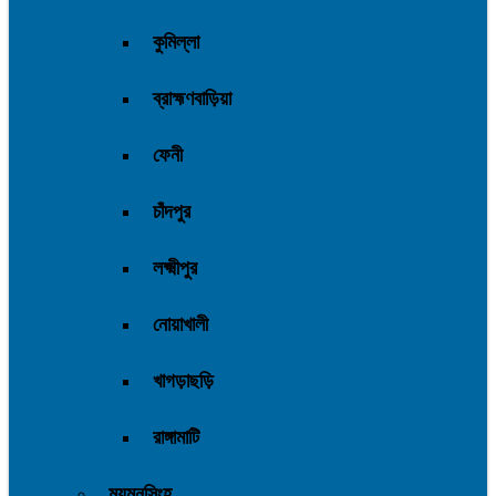
কুমিল্লা
ব্রাহ্মণবাড়িয়া
ফেনী
চাঁদপুর
লক্ষ্মীপুর
নোয়াখালী
খাগড়াছড়ি
রাঙ্গামাটি
ময়মনসিংহ