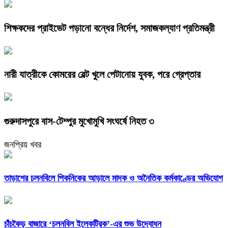
শিক্ষকদের প্রাইভেট পড়ানো বন্ধের নির্দেশ, সমাজকল্যাণ প্রতিমন্ত্রী
নারী যাত্রীকে কোমরের বেল্ট খুলে পেটানোয় যুবক, পরে গ্রেপ্তার
গুরুদাসপুরে বাস-টেম্পুর মুখোমুখি সংঘর্ষে নিহত ৩
জনপ্রিয় খবর
তাড়াশের চলনবিলে পিকনিকের আড়ালে মাদক ও অনৈতিক কর্মকাণ্ডের অভিযোগ
চাঁচকৈড় বাজারে ‘চলনবিল ইলেকট্রিক’-এর শুভ উদ্বোধন