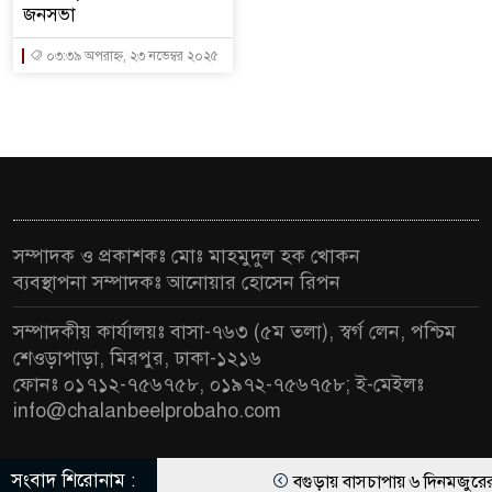
জনসভা
০৩:৩৯ অপরাহ্ন, ২৩ নভেম্বর ২০২৫
সম্পাদক ও প্রকাশকঃ মোঃ মাহমুদুল হক খোকন
ব্যবস্থাপনা সম্পাদকঃ আনোয়ার হোসেন রিপন
সম্পাদকীয় কার্যালয়ঃ বাসা-৭৬৩ (৫ম তলা), স্বর্গ লেন, পশ্চিম
শেওড়াপাড়া, মিরপুর, ঢাকা-১২১৬
ফোনঃ ০১৭১২-৭৫৬৭৫৮, ০১৯৭২-৭৫৬৭৫৮; ই-মেইলঃ
info@chalanbeelprobaho.com
সংবাদ শিরোনাম :
বগুড়ায় বাসচাপায় ৬ দিনমজুরে