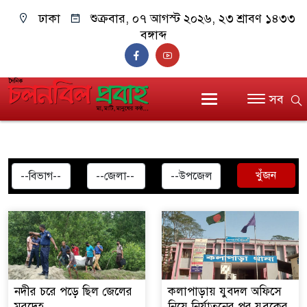
ঢাকা
শুক্রবার, ০৭ আগস্ট ২০২৬, ২৩ শ্রাবণ ১৪৩৩
বঙ্গাব্দ
সব
খুঁজন
নদীর চরে পড়ে ছিল জেলের
কলাপাড়ায় যুবদল অফিসে
মরদেহ
নিয়ে নির্যাতনের পর যুবকের