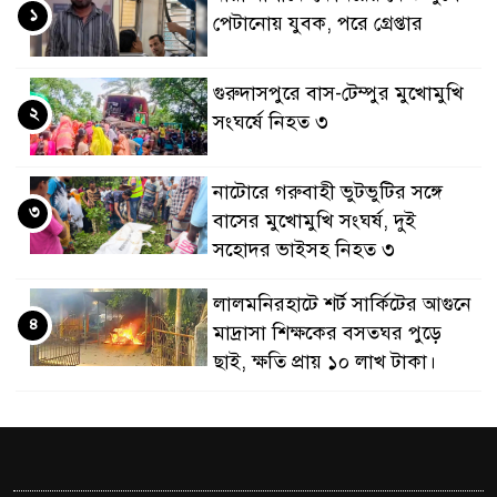
১
পেটানোয় যুবক, পরে গ্রেপ্তার
গুরুদাসপুরে বাস-টেম্পুর মুখোমুখি
২
সংঘর্ষে নিহত ৩
নাটোরে গরুবাহী ভুটভুটির সঙ্গে
৩
বাসের মুখোমুখি সংঘর্ষ, দুই
সহোদর ভাইসহ নিহত ৩
লালমনিরহাটে শর্ট সার্কিটের আগুনে
৪
মাদ্রাসা শিক্ষকের বসতঘর পুড়ে
ছাই, ক্ষতি প্রায় ১০ লাখ টাকা।
কানাডা থেকে ৬ মাসে ১০ হাজারের
৫
বেশি বিদেশি নাগরিক ফেরত,
তালিকায় সপ্তম বাংলাদেশ