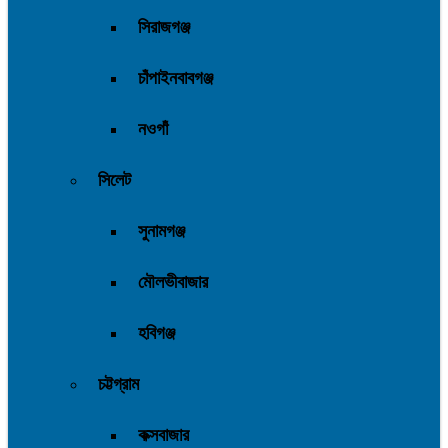
সিরাজগঞ্জ
চাঁপাইনবাবগঞ্জ
নওগাঁ
সিলেট
সুনামগঞ্জ
মৌলভীবাজার
হবিগঞ্জ
চট্টগ্রাম
কক্সবাজার