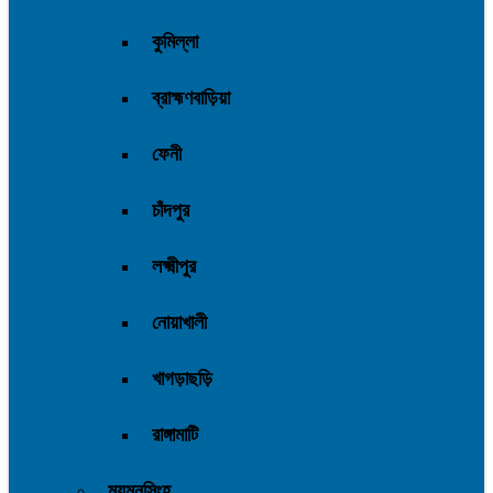
কুমিল্লা
ব্রাহ্মণবাড়িয়া
ফেনী
চাঁদপুর
লক্ষ্মীপুর
নোয়াখালী
খাগড়াছড়ি
রাঙ্গামাটি
ময়মনসিংহ