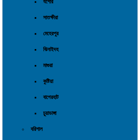
যশোর
সাতক্ষীরা
মেহেরপুর
ঝিনাইদহ
মাগুরা
কুষ্টিয়া
বাগেরহাট
চুয়াডাঙ্গা
বরিশাল