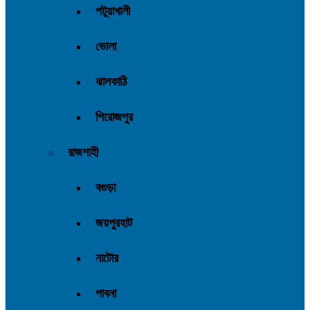
পটুয়াখালী
ভোলা
ঝালকাঠি
পিরোজপুর
রাজশাহী
বগুড়া
জয়পুরহাট
নাটোর
পাবনা