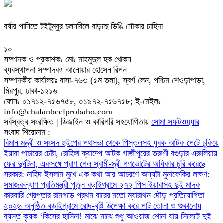
বর্ষার পানিতে টইটুম্বুর চলনবিলে বাড়ছে ডিঙি নৌকার চাহিদা
১০
সম্পাদক ও প্রকাশকঃ মোঃ মাহমুদুল হক খোকন
ব্যবস্থাপনা সম্পাদকঃ আনোয়ার হোসেন রিপন
সম্পাদকীয় কার্যালয়ঃ বাসা-৭৬৩ (৫ম তলা), স্বর্গ লেন, পশ্চিম শেওড়াপাড়া,
মিরপুর, ঢাকা-১২১৬
ফোনঃ ০১৭১২-৭৫৬৭৫৮, ০১৯৭২-৭৫৬৭৫৮; ই-মেইলঃ
info@chalanbeelprobaho.com
সর্বস্বত্ব সংরক্ষিত | ডিজাইন ও কারিগরি সহযোগিতায়
সোমা সফটওয়্যার
সংবাদ শিরোনাম :
বিমান মন্ত্রী ও সংসদ হুইপের পথসভা থেকে পিস্তলসহ যুবক আটক
পেটে ঢুকিয়ে
ইয়াবা পাচারের চেষ্টা, রোহিঙ্গা ক্যাম্পে আটক গাজীপুরের তরুণী
বগুড়ার এরুলিয়ায়
ফের দুর্ঘটনা, একসঙ্গে প্রাণ গেল স্বামী-স্ত্রী
গণভোটের অধিকার চুরি করেছে
সরকার: নাহিদ ইসলাম
মুখে এক কথা আর আচরণে অন্যটা মুনাফেকির লক্ষণ:
সমাজকল্যাণ প্রতিমন্ত্রী পুতুল
বড়াইগ্রামে ২৭২ পিস ইয়াবাসহ দুই মাদক
কারবারি গ্রেপ্তার
রামগড়ে প্রথম বারের মতো ম্যারাথন দৌড় প্রতিযোগিতা
২০২৬ অনুষ্ঠিত
বড়াইগ্রামে রোদ-বৃষ্টি উপেক্ষা করে পাট তোলা ও শুকানোয়
ব্যস্ত কৃষক
‘কিসের হাসিনা! মাঝে মাঝে শুধু আওয়াজ শোনা যায়
সিলেটে দুই