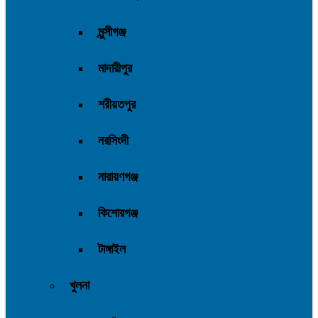
মুন্সীগঞ্জ
মাদারীপুর
শরীয়তপুর
নরসিংদী
নারায়ণগঞ্জ
কিশোরগঞ্জ
টাঙ্গাইল
খুলনা