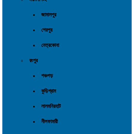
জামালপুর
শেরপুর
নেত্রকোনা
রংপুর
পঞ্চগড়
কুড়িগ্রাম
লালমনিরহাট
নীলফামারী