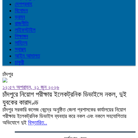
দেশপ্রবাহ
বিনোদন
ভ্রমন
রাজনীতি
লাইফস্টাইল
শিক্ষাঙ্গন
সাহিত্য
স্বাস্থ্য
আইন আদালত
চাকুরী
চাঁদপুর
১২:৫৭ অপরাহ্ন, ২১ জুন ২০২৬
চাঁদপুরে নিয়োগ পরীক্ষায় ইলেকট্রনিক ডিভাইসে নকল, দুই
যুবকের কারাদণ্ড
চাঁদপুর সরকারি কলেজ কেন্দ্রে অনুষ্ঠিত জেলা প্রশাসকের কার্যালয়ের নিয়োগ
পরীক্ষায় ইলেকট্রনিক ডিভাইস ব্যবহার করে নকল এবং নকলে সহযোগিতার
অভিযোগে দুই
বিস্তারিত..