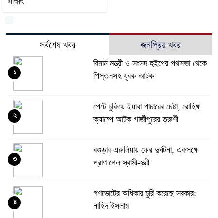
সাক্ষাৎ
সর্বশেষ খবর
জনপ্রিয় খবর
বিমান মন্ত্রী ও সংসদ হুইপের পথসভা থেকে
১
পিস্তলসহ যুবক আটক
পেটে ঢুকিয়ে ইয়াবা পাচারের চেষ্টা, রোহিঙ্গা
২
ক্যাম্পে আটক গাজীপুরের তরুণী
বগুড়ার এরুলিয়ায় ফের দুর্ঘটনা, একসঙ্গে
৩
প্রাণ গেল স্বামী-স্ত্রী
গণভোটের অধিকার চুরি করেছে সরকার:
৪
নাহিদ ইসলাম