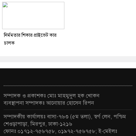
নির্মমতার শিকার প্রাইভেট কার
চালক
সম্পাদক ও প্রকাশকঃ মোঃ মাহমুদুল হক খোকন
ব্যবস্থাপনা সম্পাদকঃ আনোয়ার হোসেন রিপন
সম্পাদকীয় কার্যালয়ঃ বাসা-৭৬৩ (৫ম তলা), স্বর্গ লেন, পশ্চিম
শেওড়াপাড়া, মিরপুর, ঢাকা-১২১৬
ফোনঃ ০১৭১২-৭৫৬৭৫৮, ০১৯৭২-৭৫৬৭৫৮; ই-মেইলঃ