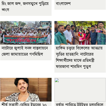
রিং জাল জব্দ, জনসম্মুখে পুড়িয়ে
বাংলাদেশ
ধ্বংস
নাটোরে জুলাই সনদ বাস্তবায়নে
হাকিম চত্বরে বিকেলের আড্ডায়
জেলা জামায়াতের গণমিছিল
স্মৃতির হাতছানি: নাটোরের
শিক্ষার্থীদের মাঝে প্রতিমন্ত্রী
ফারজানা শারমিন পুতুল
শীর্ষ সন্ত্রাসী ডেভিড ইমনের ১০
বর্ষার পানিতে টইটুম্বুর চলনবিলে