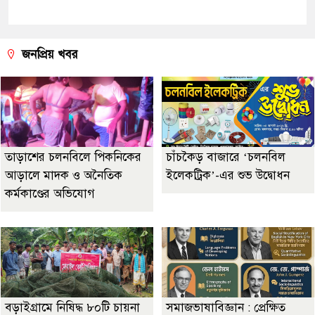
জনপ্রিয় খবর
তাড়াশের চলনবিলে পিকনিকের
চাঁচকৈড় বাজারে ‘চলনবিল
আড়ালে মাদক ও অনৈতিক
ইলেকট্রিক’-এর শুভ উদ্বোধন
কর্মকাণ্ডের অভিযোগ
বড়াইগ্রামে নিষিদ্ধ ৮০টি চায়না
সমাজভাষাবিজ্ঞান : প্রেক্ষিত