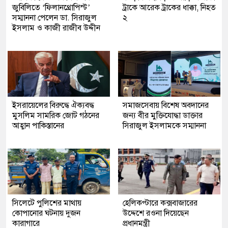
জুবিলিতে ‘ফিলানথ্রোপিস্ট’
ট্রাকে আরেক ট্রাকের ধাক্কা, নিহত
সম্মাননা পেলেন ডা. সিরাজুল
২
ইসলাম ও কাজী রাজীব উদ্দীন
ইসরায়েলের বিরুদ্ধে ঐক্যবদ্ধ
সমাজসেবায় বিশেষ অবদানের
মুসলিম সামরিক জোট গঠনের
জন্য বীর মুক্তিযোদ্ধা ডাক্তার
আহ্বান পাকিস্তানের
সিরাজুল ইসলামকে সম্মাননা
সিলেটে পুলিশের মাথায়
হেলিকপ্টারে কক্সবাজারের
কোপানোর ঘটনায় দুজন
উদ্দেশে রওনা দিয়েছেন
কারাগারে
প্রধানমন্ত্রী