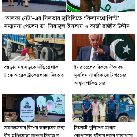
‘আলফা নেট’-এর সিলভার জুবিলিতে ‘ফিলানথ্রোপিস্ট’
সম্মাননা পেলেন ডা. সিরাজুল ইসলাম ও কাজী রাজীব উদ্দীন
বগুড়ায় মহাসড়কে দাঁড়িয়ে থাকা
ইসরায়েলের বিরুদ্ধে ঐক্যবদ্ধ
ট্রাকে আরেক ট্রাকের ধাক্কা, নিহত ২
মুসলিম সামরিক জোট গঠনের
আহ্বান পাকিস্তানের
সমাজসেবায় বিশেষ অবদানের জন্য
সিলেটে পুলিশের মাথায়
বীর মুক্তিযোদ্ধা ডাক্তার সিরাজুল
কোপানোর ঘটনায় দুজন কারাগারে