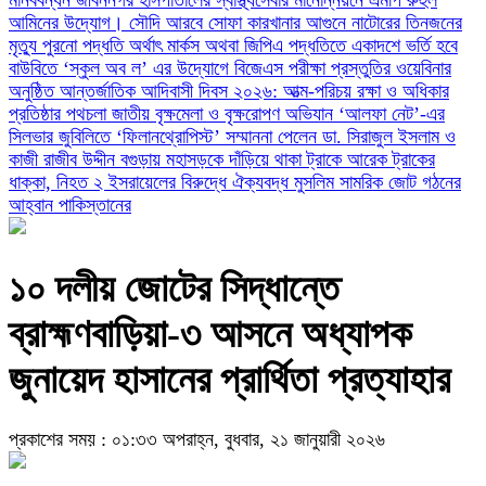
আমিনের উদ্যোগ।
সৌদি আরবে সোফা কারখানার আগুনে নাটোরের তিনজনের
মৃত্যু
পুরনো পদ্ধতি অর্থাৎ মার্কস অথবা জিপিএ পদ্ধতিতে একাদশে ভর্তি হবে
বাউবিতে ‘স্কুল অব ল’ এর উদ্যােগে বিজেএস পরীক্ষা প্রস্তুতির ওয়েবিনার
অনুষ্ঠিত
আন্তর্জাতিক আদিবাসী দিবস ২০২৬: আত্ম-পরিচয় রক্ষা ও অধিকার
প্রতিষ্ঠার পথচলা
জাতীয় বৃক্ষমেলা ও বৃক্ষরোপণ অভিযান
‘আলফা নেট’-এর
সিলভার জুবিলিতে ‘ফিলানথ্রোপিস্ট’ সম্মাননা পেলেন ডা. সিরাজুল ইসলাম ও
কাজী রাজীব উদ্দীন
বগুড়ায় মহাসড়কে দাঁড়িয়ে থাকা ট্রাকে আরেক ট্রাকের
ধাক্কা, নিহত ২
ইসরায়েলের বিরুদ্ধে ঐক্যবদ্ধ মুসলিম সামরিক জোট গঠনের
আহ্বান পাকিস্তানের
১০ দলীয় জোটের সিদ্ধান্তে
ব্রাহ্মণবাড়িয়া-৩ আসনে অধ্যাপক
জুনায়েদ হাসানের প্রার্থিতা প্রত্যাহার
প্রকাশের সময় : ০১:৩৩ অপরাহ্ন, বুধবার, ২১ জানুয়ারী ২০২৬