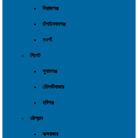
সিরাজগঞ্জ
চাঁপাইনবাবগঞ্জ
নওগাঁ
সিলেট
সুনামগঞ্জ
মৌলভীবাজার
হবিগঞ্জ
চট্টগ্রাম
কক্সবাজার