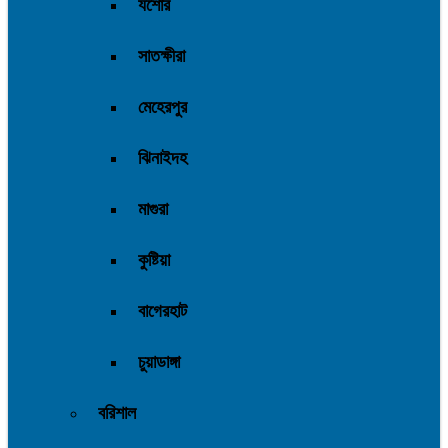
যশোর
সাতক্ষীরা
মেহেরপুর
ঝিনাইদহ
মাগুরা
কুষ্টিয়া
বাগেরহাট
চুয়াডাঙ্গা
বরিশাল