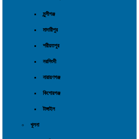
মুন্সীগঞ্জ
মাদারীপুর
শরীয়তপুর
নরসিংদী
নারায়ণগঞ্জ
কিশোরগঞ্জ
টাঙ্গাইল
খুলনা