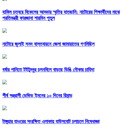
হাকিম চত্বরে বিকেলের আড্ডায় স্মৃতির হাতছানি: নাটোরের শিক্ষার্থীদের মাঝে
প্রতিমন্ত্রী ফারজানা শারমিন পুতুল
নাটোরে জুলাই সনদ বাস্তবায়নে জেলা জামায়াতের গণমিছিল
বর্ষার পানিতে টইটুম্বুর চলনবিলে বাড়ছে ডিঙি নৌকার চাহিদা
শীর্ষ সন্ত্রাসী ডেভিড ইমনের ১০ দিনের রিমান্ড
টাঙ্গুয়ার হাওরের সংরক্ষিত এলাকায় হাউসবোট চলাচলে নিষেধাজ্ঞা