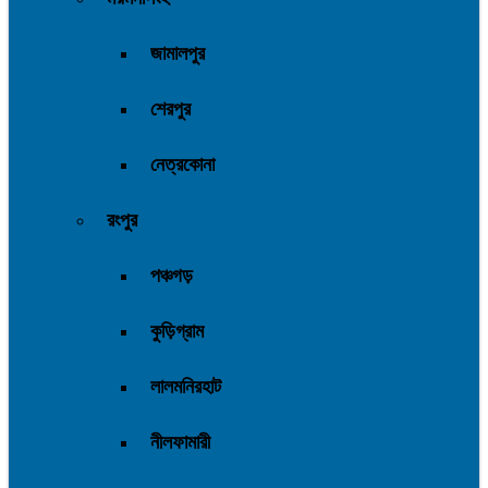
জামালপুর
শেরপুর
নেত্রকোনা
রংপুর
পঞ্চগড়
কুড়িগ্রাম
লালমনিরহাট
নীলফামারী