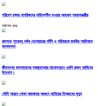
পরিবেশ রক্ষায় নাগরিকদের দায়িত্বশীল হওয়ার আহ্বান প্রধানমন্ত্রীর
সর্বশেষ খবর
রামগড়ে পুত্রবধূ ধর্ষক দেলোয়ারের ফাঁসি ও পরিবারকে হুমকির প্রতিবাদে
মানববন্ধন
জীবননগর হাসপাতালের স্বাস্থ্যসেবার মানোন্নয়নে এমপি রুহুল আমিনের
উদ্যোগ।
সৌদি আরবে সোফা কারখানার আগুনে নাটোরের তিনজনের মৃত্যু