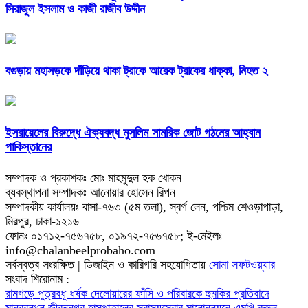
সিরাজুল ইসলাম ও কাজী রাজীব উদ্দীন
বগুড়ায় মহাসড়কে দাঁড়িয়ে থাকা ট্রাকে আরেক ট্রাকের ধাক্কা, নিহত ২
ইসরায়েলের বিরুদ্ধে ঐক্যবদ্ধ মুসলিম সামরিক জোট গঠনের আহ্বান
পাকিস্তানের
সম্পাদক ও প্রকাশকঃ মোঃ মাহমুদুল হক খোকন
ব্যবস্থাপনা সম্পাদকঃ আনোয়ার হোসেন রিপন
সম্পাদকীয় কার্যালয়ঃ বাসা-৭৬৩ (৫ম তলা), স্বর্গ লেন, পশ্চিম শেওড়াপাড়া,
মিরপুর, ঢাকা-১২১৬
ফোনঃ ০১৭১২-৭৫৬৭৫৮, ০১৯৭২-৭৫৬৭৫৮; ই-মেইলঃ
info@chalanbeelprobaho.com
সর্বস্বত্ব সংরক্ষিত | ডিজাইন ও কারিগরি সহযোগিতায়
সোমা সফটওয়্যার
সংবাদ শিরোনাম :
রামগড়ে পুত্রবধূ ধর্ষক দেলোয়ারের ফাঁসি ও পরিবারকে হুমকির প্রতিবাদে
মানববন্ধন
জীবননগর হাসপাতালের স্বাস্থ্যসেবার মানোন্নয়নে এমপি রুহুল