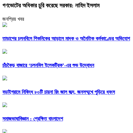
গণভোটের অধিকার চুরি করেছে সরকার: নাহিদ ইসলাম
জনপ্রিয় খবর
তাড়াশের চলনবিলে পিকনিকের আড়ালে মাদক ও অনৈতিক কর্মকাণ্ডের অভিযোগ
চাঁচকৈড় বাজারে ‘চলনবিল ইলেকট্রিক’-এর শুভ উদ্বোধন
বড়াইগ্রামে নিষিদ্ধ ৮০টি চায়না রিং জাল জব্দ, জনসম্মুখে পুড়িয়ে ধ্বংস
সমাজভাষাবিজ্ঞান : প্রেক্ষিত বাংলাদেশ