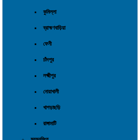
কুমিল্লা
ব্রাহ্মণবাড়িয়া
ফেনী
চাঁদপুর
লক্ষ্মীপুর
নোয়াখালী
খাগড়াছড়ি
রাঙ্গামাটি
ময়মনসিংহ