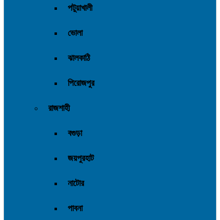
পটুয়াখালী
ভোলা
ঝালকাঠি
পিরোজপুর
রাজশাহী
বগুড়া
জয়পুরহাট
নাটোর
পাবনা