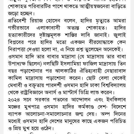
শোকাহত পরিবারটির পাশে থাকতে আত্মীয়স্বজনেরা বাড়িতে
জড়ো হচ্ছেন।
প্রতিবেশী রিয়াজ হোসেন বলেন, হাদির মৃত্যুতে আমরা
গভীরভাবে এলাকাবাসী অত্যন্ত শোকাহত। হাদির
হত্যাকারীদের দৃষ্টান্তমূলক শাস্তির দাবি জানাই। জুলাই
বিপ্লবের পরে হাদির মতো একজন বীরযোদ্ধাকে কেন
নিরাপত্তা দেওয়া হলো না, এ নিয়ে প্রশ্ন তুলেছেন অনেকেই।
ওসমান হাদি তার বাবার মাদ্রাসা (যে মাদ্রাসায় তার বাবা
উপাধ্যক্ষ ছিলেন) নলছিটি ইসলামিয়া ফাজিল মাদ্রাসায় তিন
বছর পড়াশোনার পর ঝালকাঠির ঐতিহ্যবাহী নেছারাবাদ
কামিল মাদ্রাসায় পড়াশোনা করেন। ছোট বেলা থেকেই
মেধাবী ও বক্তৃতায় পারদর্শী ওসমান হাদি ঢাকা বিশ্ববিদ্যালয়
থেকে রাষ্ট্রবিজ্ঞানে অনার্স ও মাস্টার্স ডিগ্রি লাভ করেন।
২০২৪ সনে সরকার পতনের আন্দোলন এবং ইনকিলাব
মঞ্চের মুখপাত্র ওসমান হাদির কর্মকাণ্ড দেশ- বিদেশে
ব্যাপক আলোচনা-সমালোচনার জন্ম দেয়। অল্প দিনের
মধ্যেই ওসমান হাদি দেশের মানুষের কাছে একজন পরিচিত
ও প্রিয় মুখ হয়ে ওঠেন।