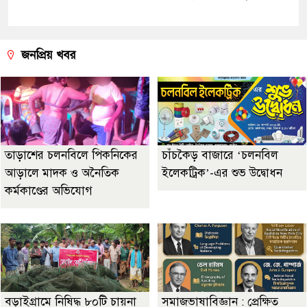
জনপ্রিয় খবর
তাড়াশের চলনবিলে পিকনিকের
চাঁচকৈড় বাজারে ‘চলনবিল
আড়ালে মাদক ও অনৈতিক
ইলেকট্রিক’-এর শুভ উদ্বোধন
কর্মকাণ্ডের অভিযোগ
বড়াইগ্রামে নিষিদ্ধ ৮০টি চায়না
সমাজভাষাবিজ্ঞান : প্রেক্ষিত