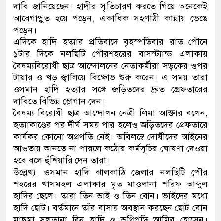
দাবি জানিয়েছেন। হাদীর স্মৃতিচারণ করতে গিয়ে অনেকেই
আবেগাপ্লুত হয়ে পড়েন, একাধিক সহপাঠী কান্নায় ভেঙে
পড়েন।
এদিকে হাদি হত্যার প্রতিবাদে বৃহস্পতিবার রাত পৌনে
১টার দিকে নলছিটি পৌরশহরের বাসস্ট্যান্ড এলাকায়
বৈষম্যবিরোধী ছাত্র আন্দোলনের নেতাকর্মীরা সড়কের ওপর
টায়ার ও খড় জ্বালিয়ে বিক্ষোভ শুরু করেন। এ সময় তারা
ওসমান হাদি হত্যার সঙ্গে জড়িতদের দ্রুত গ্রেফতারের
দাবিতে বিভিন্ন স্লোগান দেন।
বৈষম্য বিরোধী ছাত্র আন্দোলন নেত্রী লিমা আক্তার বলেন,
হত্যাকাণ্ডের পর দীর্ঘ সময় পার হলেও জড়িতদের গ্রেফতারে
কার্যকর কোনো অগ্রগতি নেই। অবিলম্বে দোষীদের আইনের
আওতায় আনতে না পারলে কঠোর কর্মসূচির ঘোষণা দেওয়া
হবে বলে হুঁশিয়ারি দেন তারা।
উল্লেখ্য, ওসমান হাদি ঝালকাঠি জেলার নলছিটি পৌর
শহরের খাসমহল এলাকার মৃত মাওলানা শরিফ আব্দুল
হাদির ছেলে। তারা তিন ভাই ও তিন বোন। ভাইদের মধ্যে
হাদি ছোট। বর্তমানে তাঁর বাসায় অবস্থান করছেন ছোট বোন
মাছুমা সুলতানা বিন হাদি ও ভগ্নিপতি আমির হোসেন।