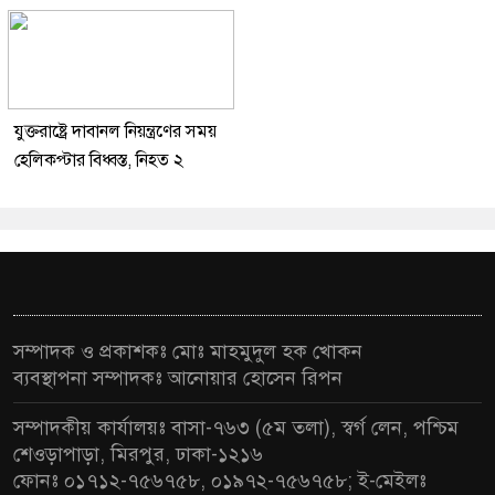
যুক্তরাষ্ট্রে দাবানল নিয়ন্ত্রণের সময়
হেলিকপ্টার বিধ্বস্ত, নিহত ২
সম্পাদক ও প্রকাশকঃ মোঃ মাহমুদুল হক খোকন
ব্যবস্থাপনা সম্পাদকঃ আনোয়ার হোসেন রিপন
সম্পাদকীয় কার্যালয়ঃ বাসা-৭৬৩ (৫ম তলা), স্বর্গ লেন, পশ্চিম
শেওড়াপাড়া, মিরপুর, ঢাকা-১২১৬
ফোনঃ ০১৭১২-৭৫৬৭৫৮, ০১৯৭২-৭৫৬৭৫৮; ই-মেইলঃ