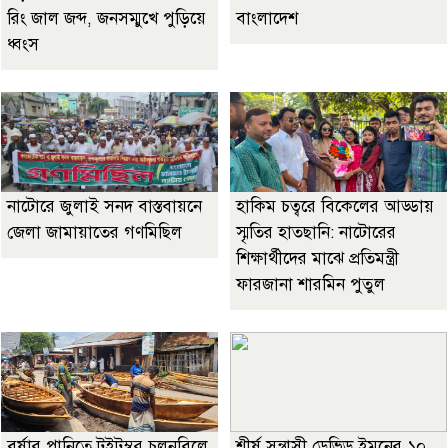
রিং জাল জব্দ, জনসম্মুখে পুড়িয়ে
বাংলাদেশ
ধ্বংস
নাটোরে জুলাই সনদ বাস্তবায়নে
হাকিম চত্বরে বিকেলের আড্ডায়
জেলা জামায়াতের গণমিছিল
স্মৃতির হাতছানি: নাটোরের
শিক্ষার্থীদের মাঝে প্রতিমন্ত্রী
ফারজানা শারমিন পুতুল
বর্ষার পানিতে টইটুম্বুর চলনবিলে
শীর্ষ সন্ত্রাসী ডেভিড ইমনের ১০