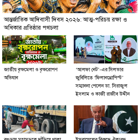
আন্তর্জাতিক আদিবাসী দিবস ২০২৬: আত্ম-পরিচয় রক্ষা ও
অধিকার প্রতিষ্ঠার পথচলা
জাতীয় বৃক্ষমেলা ও বৃক্ষরোপণ
‘আলফা নেট’-এর সিলভার
অভিযান
জুবিলিতে ‘ফিলানথ্রোপিস্ট’
সম্মাননা পেলেন ডা. সিরাজুল
ইসলাম ও কাজী রাজীব উদ্দীন
বগুড়ায় মহাসড়কে দাঁড়িয়ে থাকা
ইসরায়েলের বিরুদ্ধে ঐক্যবদ্ধ