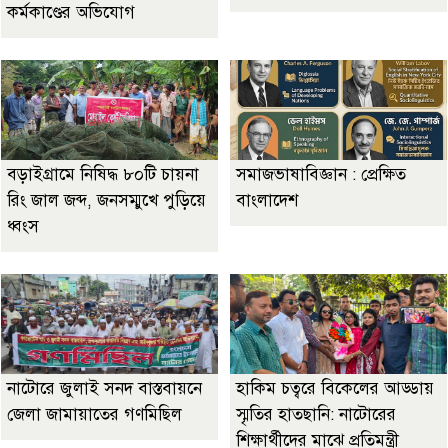
কর্মকাণ্ডের অভিযোগ
বড়াইগ্রামে নিষিদ্ধ ৮০টি চায়না
সমাজভাষাবিজ্ঞান : প্রেক্ষিত
রিং জাল জব্দ, জনসম্মুখে পুড়িয়ে
বাংলাদেশ
ধ্বংস
নাটোরে জুলাই সনদ বাস্তবায়নে
হাকিম চত্বরে বিকেলের আড্ডায়
জেলা জামায়াতের গণমিছিল
স্মৃতির হাতছানি: নাটোরের
শিক্ষার্থীদের মাঝে প্রতিমন্ত্রী