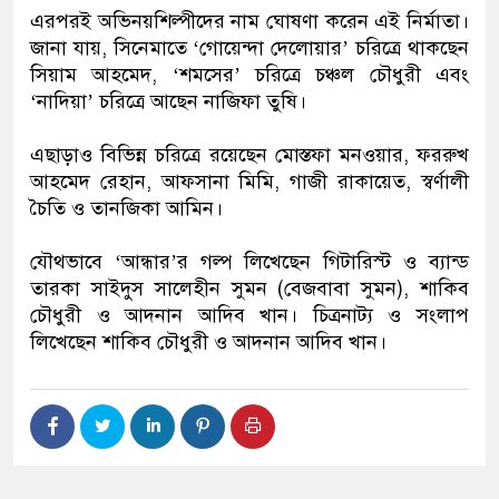
এরপরই অভিনয়শিল্পীদের নাম ঘোষণা করেন এই নির্মাতা।
জানা যায়, সিনেমাতে ‘গোয়েন্দা দেলোয়ার’ চরিত্রে থাকছেন
সিয়াম আহমেদ, ‘শমসের’ চরিত্রে চঞ্চল চৌধুরী এবং
‘নাদিয়া’ চরিত্রে আছেন নাজিফা তুষি।
এছাড়াও বিভিন্ন চরিত্রে রয়েছেন মোস্তফা মনওয়ার, ফররুখ
আহমেদ রেহান, আফসানা মিমি, গাজী রাকায়েত, স্বর্ণালী
চৈতি ও তানজিকা আমিন।
যৌথভাবে ‘আন্ধার’র গল্প লিখেছেন গিটারিস্ট ও ব্যান্ড
তারকা সাইদুস সালেহীন সুমন (বেজবাবা সুমন), শাকিব
চৌধুরী ও আদনান আদিব খান। চিত্রনাট্য ও সংলাপ
লিখেছেন শাকিব চৌধুরী ও আদনান আদিব খান।