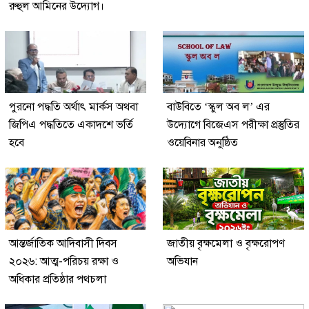
রুহুল আমিনের উদ্যোগ।
পুরনো পদ্ধতি অর্থাৎ মার্কস অথবা
বাউবিতে ‘স্কুল অব ল’ এর
জিপিএ পদ্ধতিতে একাদশে ভর্তি
উদ্যােগে বিজেএস পরীক্ষা প্রস্তুতির
হবে
ওয়েবিনার অনুষ্ঠিত
আন্তর্জাতিক আদিবাসী দিবস
জাতীয় বৃক্ষমেলা ও বৃক্ষরোপণ
২০২৬: আত্ম-পরিচয় রক্ষা ও
অভিযান
অধিকার প্রতিষ্ঠার পথচলা