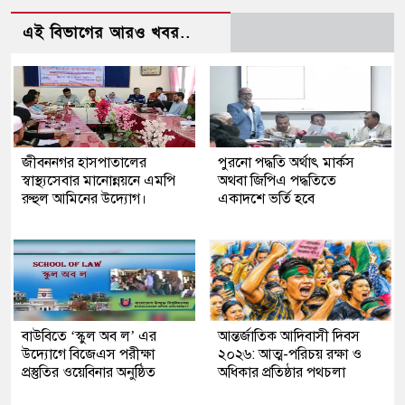
এই বিভাগের আরও খবর..
জীবননগর হাসপাতালের
পুরনো পদ্ধতি অর্থাৎ মার্কস
স্বাস্থ্যসেবার মানোন্নয়নে এমপি
অথবা জিপিএ পদ্ধতিতে
রুহুল আমিনের উদ্যোগ।
একাদশে ভর্তি হবে
বাউবিতে ‘স্কুল অব ল’ এর
আন্তর্জাতিক আদিবাসী দিবস
উদ্যােগে বিজেএস পরীক্ষা
২০২৬: আত্ম-পরিচয় রক্ষা ও
প্রস্তুতির ওয়েবিনার অনুষ্ঠিত
অধিকার প্রতিষ্ঠার পথচলা