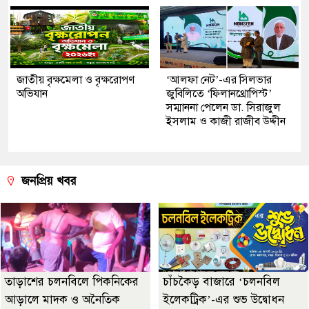
জাতীয় বৃক্ষমেলা ও বৃক্ষরোপণ
‘আলফা নেট’-এর সিলভার
অভিযান
জুবিলিতে ‘ফিলানথ্রোপিস্ট’
সম্মাননা পেলেন ডা. সিরাজুল
ইসলাম ও কাজী রাজীব উদ্দীন
জনপ্রিয় খবর
তাড়াশের চলনবিলে পিকনিকের
চাঁচকৈড় বাজারে ‘চলনবিল
আড়ালে মাদক ও অনৈতিক
ইলেকট্রিক’-এর শুভ উদ্বোধন