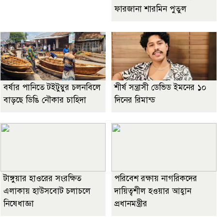
ফারজানা শারমিন পুতুল
বর্ষার পানিতে টইটুম্বুর চলনবিলে
শীর্ষ সন্ত্রাসী ডেভিড ইমনের ১০
বাড়ছে ডিঙি নৌকার চাহিদা
দিনের রিমান্ড
টাঙ্গুয়ার হাওরের সংরক্ষিত
পরিবেশ রক্ষায় নাগরিকদের
এলাকায় হাউসবোট চলাচলে
দায়িত্বশীল হওয়ার আহ্বান
নিষেধাজ্ঞা
প্রধানমন্ত্রীর