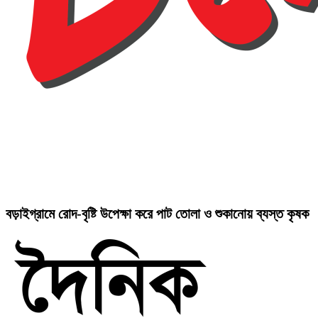
বড়াইগ্রামে রোদ-বৃষ্টি উপেক্ষা করে পাট তোলা ও শুকানোয় ব্যস্ত কৃষক