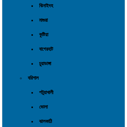
ঝিনাইদহ
মাগুরা
কুষ্টিয়া
বাগেরহাট
চুয়াডাঙ্গা
বরিশাল
পটুয়াখালী
ভোলা
ঝালকাঠি