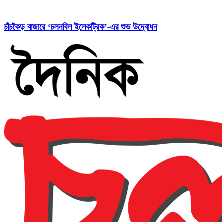
চাঁচকৈড় বাজারে ‘চলনবিল ইলেকট্রিক’-এর শুভ উদ্বোধন