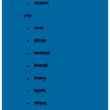
নেত্রকোনা
রংপুর
পঞ্চগড়
কুড়িগ্রাম
লালমনিরহাট
নীলফামারী
দিনাজপুর
ঠাকুরগাঁও
গাইবান্ধা