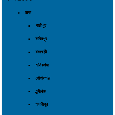
ঢাকা
গাজীপুর
ফরিদপুর
রাজবাড়ী
মানিকগঞ্জ
গোপালগঞ্জ
মুন্সীগঞ্জ
মাদারীপুর