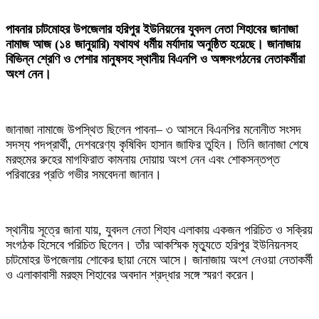
পাবনার চাটমোহর উপজেলার হরিপুর ইউনিয়নের যুবদল নেতা শিহাবের জানাজা
নামাজ আজ (১৪ জানুয়ারি) যথাযথ ধর্মীয় মর্যাদায় অনুষ্ঠিত হয়েছে। জানাজায়
বিভিন্ন শ্রেণি ও পেশার মানুষসহ স্থানীয় বিএনপি ও অঙ্গসংগঠনের নেতাকর্মীরা
অংশ নেন।
জানাজা নামাজে উপস্থিত ছিলেন পাবনা– ৩ আসনে বিএনপির মনোনীত সংসদ
সদস্য পদপ্রার্থী, দেশবরেণ্য কৃষিবিদ হাসান জাফির তুহিন। তিনি জানাজা শেষে
মরহুমের রুহের মাগফিরাত কামনায় দোয়ায় অংশ নেন এবং শোকসন্তপ্ত
পরিবারের প্রতি গভীর সমবেদনা জানান।
স্থানীয় সূত্রে জানা যায়, যুবদল নেতা শিহাব এলাকায় একজন পরিচিত ও সক্রিয়
সংগঠক হিসেবে পরিচিত ছিলেন। তাঁর আকস্মিক মৃত্যুতে হরিপুর ইউনিয়নসহ
চাটমোহর উপজেলায় শোকের ছায়া নেমে আসে। জানাজায় অংশ নেওয়া নেতাকর্মী
ও এলাকাবাসী মরহুম শিহাবের অবদান শ্রদ্ধার সঙ্গে স্মরণ করেন।