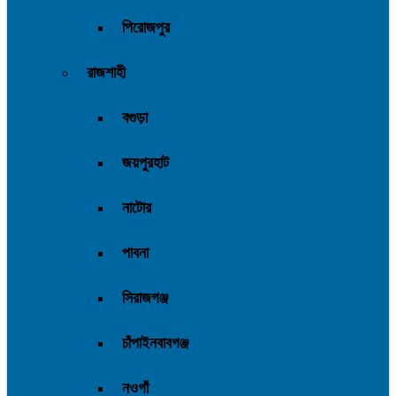
পিরোজপুর
রাজশাহী
বগুড়া
জয়পুরহাট
নাটোর
পাবনা
সিরাজগঞ্জ
চাঁপাইনবাবগঞ্জ
নওগাঁ