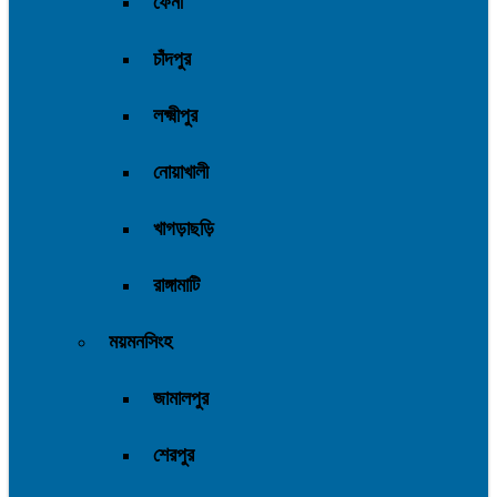
ফেনী
চাঁদপুর
লক্ষ্মীপুর
নোয়াখালী
খাগড়াছড়ি
রাঙ্গামাটি
ময়মনসিংহ
জামালপুর
শেরপুর