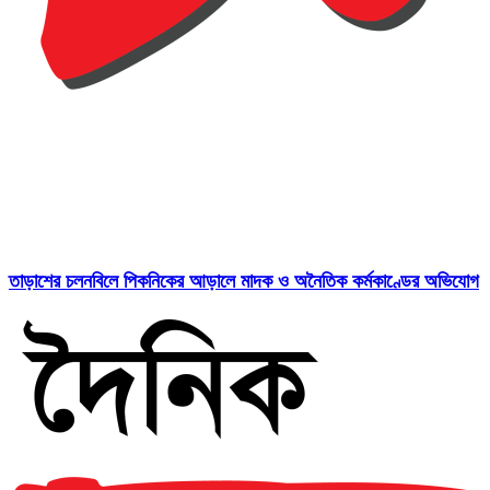
তাড়াশের চলনবিলে পিকনিকের আড়ালে মাদক ও অনৈতিক কর্মকাণ্ডের অভিযোগ