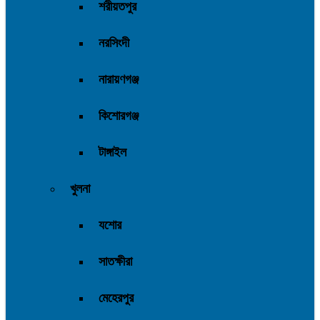
শরীয়তপুর
নরসিংদী
নারায়ণগঞ্জ
কিশোরগঞ্জ
টাঙ্গাইল
খুলনা
যশোর
সাতক্ষীরা
মেহেরপুর