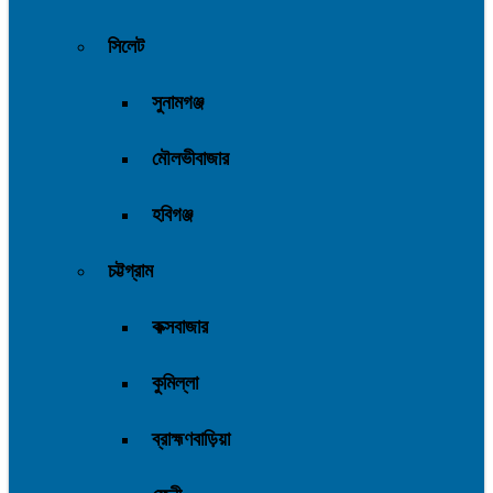
সিলেট
সুনামগঞ্জ
মৌলভীবাজার
হবিগঞ্জ
চট্টগ্রাম
কক্সবাজার
কুমিল্লা
ব্রাহ্মণবাড়িয়া