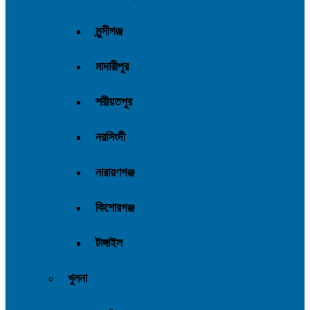
মুন্সীগঞ্জ
মাদারীপুর
শরীয়তপুর
নরসিংদী
নারায়ণগঞ্জ
কিশোরগঞ্জ
টাঙ্গাইল
খুলনা