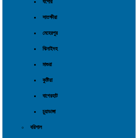
যশোর
সাতক্ষীরা
মেহেরপুর
ঝিনাইদহ
মাগুরা
কুষ্টিয়া
বাগেরহাট
চুয়াডাঙ্গা
বরিশাল