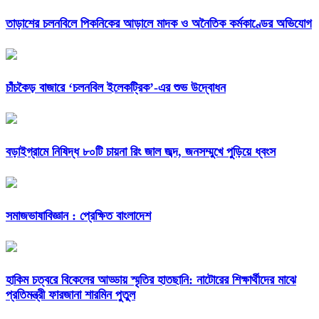
তাড়াশের চলনবিলে পিকনিকের আড়ালে মাদক ও অনৈতিক কর্মকাণ্ডের অভিযোগ
চাঁচকৈড় বাজারে ‘চলনবিল ইলেকট্রিক’-এর শুভ উদ্বোধন
বড়াইগ্রামে নিষিদ্ধ ৮০টি চায়না রিং জাল জব্দ, জনসম্মুখে পুড়িয়ে ধ্বংস
সমাজভাষাবিজ্ঞান : প্রেক্ষিত বাংলাদেশ
হাকিম চত্বরে বিকেলের আড্ডায় স্মৃতির হাতছানি: নাটোরের শিক্ষার্থীদের মাঝে
প্রতিমন্ত্রী ফারজানা শারমিন পুতুল