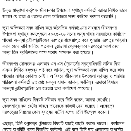
উক্ত মাদ্রাসা কর্তৃপক্ষ জীবননগর উপজেলা স্থাস্থ্য কর্মকর্তা বরাবর লিখিত ভাবে
জানান যে তারা এ ধরনের কোন অভিজ্ঞতা সনদ কাউকে প্রদান করেননি।
ভূয়া অভিজ্ঞতা সনদ দাখিল করে অনৈতিক কর্মকাণ্ডের মাধ্যমে জীবননগর
উপজেলা স্থাস্থ্য কমপ্লেক্সে ২০২৫-২৬ সনের জন্য খাবার সরবরাহের কার্যাদেশ
পাওয়া অনন্যা এন্টারপ্রাইজের দরপত্র বাজেয়াপ্ত করে পূনরায় দরপত্র আহ্বান
করার জোর দাবি জানিয়ে গতকাল চুয়াডাঙ্গা প্রেসক্লাবে দরপত্রে অংশ নেয়া
অন্য তিন প্রতিষ্ঠানের পক্ষে সংবাদ সম্মেলন করা হয়েছে।
জীবননগর দৌলতগঞ্জ এলাকার এন এম ট্রেডার্সের স্বত্বাধিকারী মানিক মিয়া
এসময় লিখিত বক্তব্য পাঠ করে জানান, ভূয়া অভিজ্ঞতা সনদ দাখিল করে কাজ
পাওয়ার নজির কোথাও নেই। এ বিষয়ে জীবননগর উপজেলা স্থাস্থ্য ও পরিবার
পরিকল্পনা কর্মকর্তা ডাঃ মোঃ মকবুল হাসান জানান, সর্বনিম্ন দরদাতা হিসাবে
অনন্যা এন্টারপ্রাইজ ১ম হওয়ায় তারা কার্যাদেশ পেয়েছে।
ভূয়া সনদ দাখিলের বিষয়টি স্বীকার করে তিনি বলেন, আমরা দেখেছি।
কেবলমাত্র কম রেটের কারনে তাদেরকে কাজটা দেয়া হয়েছে। এক্ষেত্রে
দরপত্রের নিয়মের কোন ব্যত্যয় ঘটেনি বলেও তিনি উল্লেখ করেন।
এছাড়া, তিনি শুধুমাত্র টেন্ডারের বিষয়টি যাচাই বাছাই করতে পারেন। কার্যাদেশ
দেয়ার অথরিটি খুলনা বিভাগীয় কর্মকর্তা, এই বলে তিনি দায় এড়ানোর অপচেষ্টা