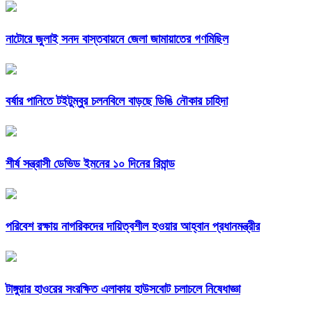
নাটোরে জুলাই সনদ বাস্তবায়নে জেলা জামায়াতের গণমিছিল
বর্ষার পানিতে টইটুম্বুর চলনবিলে বাড়ছে ডিঙি নৌকার চাহিদা
শীর্ষ সন্ত্রাসী ডেভিড ইমনের ১০ দিনের রিমান্ড
পরিবেশ রক্ষায় নাগরিকদের দায়িত্বশীল হওয়ার আহ্বান প্রধানমন্ত্রীর
টাঙ্গুয়ার হাওরের সংরক্ষিত এলাকায় হাউসবোট চলাচলে নিষেধাজ্ঞা