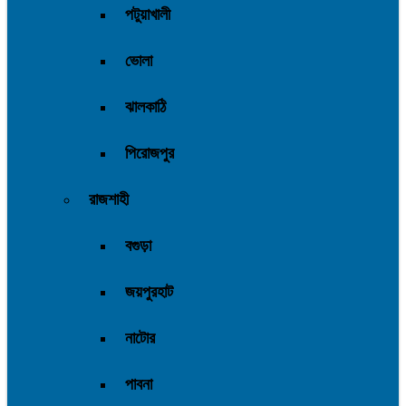
পটুয়াখালী
ভোলা
ঝালকাঠি
পিরোজপুর
রাজশাহী
বগুড়া
জয়পুরহাট
নাটোর
পাবনা