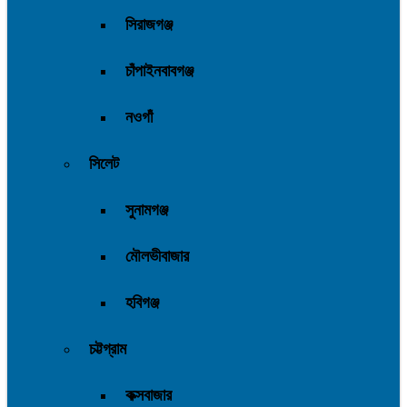
সিরাজগঞ্জ
চাঁপাইনবাবগঞ্জ
নওগাঁ
সিলেট
সুনামগঞ্জ
মৌলভীবাজার
হবিগঞ্জ
চট্টগ্রাম
কক্সবাজার