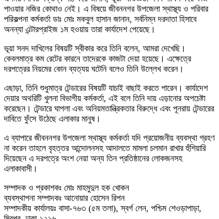
পাওয়ার নজির কোথাও নেই। এ বিষয়ে জীবননগর উপজেলা স্থাস্থ্য ও পরিবার
পরিকল্পনা কর্মকর্তা ডাঃ মোঃ মকবুল হাসান জানান, সর্বনিম্ন দরদাতা হিসাবে
অনন্যা এন্টারপ্রাইজ ১ম হওয়ায় তারা কার্যাদেশ পেয়েছে।
ভূয়া সনদ দাখিলের বিষয়টি স্বীকার করে তিনি বলেন, আমরা দেখেছি।
কেবলমাত্র কম রেটের কারনে তাদেরকে কাজটা দেয়া হয়েছে। এক্ষেত্রে
দরপত্রের নিয়মের কোন ব্যত্যয় ঘটেনি বলেও তিনি উল্লেখ করেন।
এছাড়া, তিনি শুধুমাত্র টেন্ডারের বিষয়টি যাচাই বাছাই করতে পারেন। কার্যাদেশ
দেয়ার অথরিটি খুলনা বিভাগীয় কর্মকর্তা, এই বলে তিনি দায় এড়ানোর অপচেষ্টা
করেছেন। টেন্ডারে ঘাপলা এবং অনিয়মতান্ত্রিকতার বিরুদ্ধে এবং পূনরায় টেন্ডারের
দাবিতে ফুঁসে উঠেছে এলাকার মানুষ।
এ ব্যাপারে জীবননগর উপজেলা স্থাস্থ্য কর্মকর্তা যদি প্রয়োজনীয় ব্যবস্থা গ্রহণ
না করেন তাহলে বৃহত্তর আন্দোলনসহ আদালতে মামলা চলমান রাখার হুঁশিয়ারি
দিয়েছেন এ দরপত্রে অংশ নেয়া অন্য তিন প্রতিষ্ঠানের লোকজনসহ
এলাকাবাসী।
সম্পাদক ও প্রকাশকঃ মোঃ মাহমুদুল হক খোকন
ব্যবস্থাপনা সম্পাদকঃ আনোয়ার হোসেন রিপন
সম্পাদকীয় কার্যালয়ঃ বাসা-৭৬৩ (৫ম তলা), স্বর্গ লেন, পশ্চিম শেওড়াপাড়া,
মিরপুর, ঢাকা-১২১৬