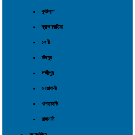
কুমিল্লা
ব্রাহ্মণবাড়িয়া
ফেনী
চাঁদপুর
লক্ষ্মীপুর
নোয়াখালী
খাগড়াছড়ি
রাঙ্গামাটি
ময়মনসিংহ