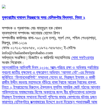
যুক্তরাষ্ট্রে দাবানল নিয়ন্ত্রণের সময় হেলিকপ্টার বিধ্বস্ত, নিহত ২
সম্পাদক ও প্রকাশকঃ মোঃ মাহমুদুল হক খোকন
ব্যবস্থাপনা সম্পাদকঃ আনোয়ার হোসেন রিপন
সম্পাদকীয় কার্যালয়ঃ বাসা-৭৬৩ (৫ম তলা), স্বর্গ লেন, পশ্চিম শেওড়াপাড়া,
মিরপুর, ঢাকা-১২১৬
ফোনঃ ০১৭১২-৭৫৬৭৫৮, ০১৯৭২-৭৫৬৭৫৮; ই-মেইলঃ
info@chalanbeelprobaho.com
সর্বস্বত্ব সংরক্ষিত | ডিজাইন ও কারিগরি সহযোগিতায়
সোমা সফটওয়্যার
সংবাদ শিরোনাম :
আন্তর্জাতিক আদিবাসী দিবস ২০২৬: আত্ম-পরিচয় রক্ষা ও অধিকার প্রতিষ্ঠার
পথচলা
জাতীয় বৃক্ষমেলা ও বৃক্ষরোপণ অভিযান
‘আলফা নেট’-এর সিলভার
জুবিলিতে ‘ফিলানথ্রোপিস্ট’ সম্মাননা পেলেন ডা. সিরাজুল ইসলাম ও কাজী
রাজীব উদ্দীন
বগুড়ায় মহাসড়কে দাঁড়িয়ে থাকা ট্রাকে আরেক ট্রাকের ধাক্কা,
নিহত ২
ইসরায়েলের বিরুদ্ধে ঐক্যবদ্ধ মুসলিম সামরিক জোট গঠনের আহ্বান
পাকিস্তানের
সমাজসেবায় বিশেষ অবদানের জন্য বীর মুক্তিযোদ্ধা ডাক্তার
সিরাজুল ইসলামকে সম্মাননা
সিলেটে পুলিশের মাথায় কোপানোর ঘটনায় দুজন
কারাগারে
হেলিকপ্টারে কক্সবাজারের উদ্দেশে রওনা দিয়েছেন প্রধানমন্ত্রী
আজ