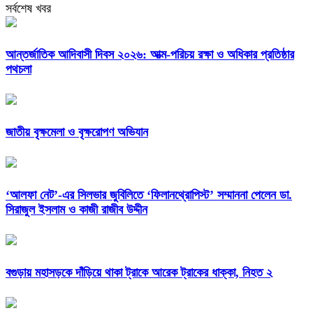
সর্বশেষ খবর
আন্তর্জাতিক আদিবাসী দিবস ২০২৬: আত্ম-পরিচয় রক্ষা ও অধিকার প্রতিষ্ঠার
পথচলা
জাতীয় বৃক্ষমেলা ও বৃক্ষরোপণ অভিযান
‘আলফা নেট’-এর সিলভার জুবিলিতে ‘ফিলানথ্রোপিস্ট’ সম্মাননা পেলেন ডা.
সিরাজুল ইসলাম ও কাজী রাজীব উদ্দীন
বগুড়ায় মহাসড়কে দাঁড়িয়ে থাকা ট্রাকে আরেক ট্রাকের ধাক্কা, নিহত ২