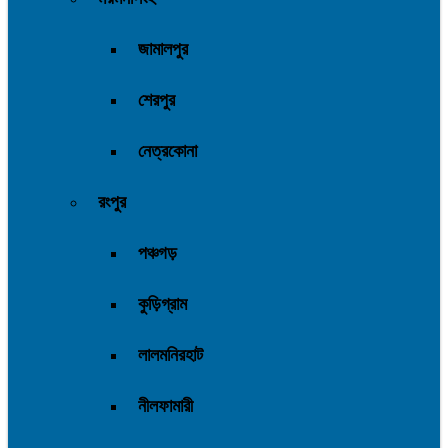
জামালপুর
শেরপুর
নেত্রকোনা
রংপুর
পঞ্চগড়
কুড়িগ্রাম
লালমনিরহাট
নীলফামারী