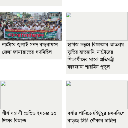
নাটোরে জুলাই সনদ বাস্তবায়নে
হাকিম চত্বরে বিকেলের আড্ডায়
জেলা জামায়াতের গণমিছিল
স্মৃতির হাতছানি: নাটোরের
শিক্ষার্থীদের মাঝে প্রতিমন্ত্রী
ফারজানা শারমিন পুতুল
শীর্ষ সন্ত্রাসী ডেভিড ইমনের ১০
বর্ষার পানিতে টইটুম্বুর চলনবিলে
দিনের রিমান্ড
বাড়ছে ডিঙি নৌকার চাহিদা