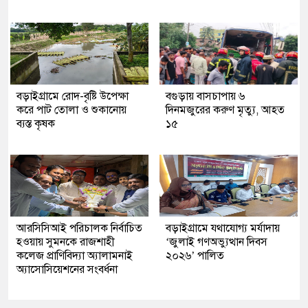
বড়াইগ্রামে রোদ-বৃষ্টি উপেক্ষা
বগুড়ায় বাসচাপায় ৬
করে পাট তোলা ও শুকানোয়
দিনমজুরের করুণ মৃত্যু, আহত
ব্যস্ত কৃষক
১৫
আরসিসিআই পরিচালক নির্বাচিত
বড়াইগ্রামে যথাযোগ্য মর্যাদায়
হওয়ায় সুমনকে রাজশাহী
‘জুলাই গণঅভ্যুত্থান দিবস
কলেজ প্রাণিবিদ্যা অ্যালামনাই
২০২৬’ পালিত
অ্যাসোসিয়েশনের সংবর্ধনা