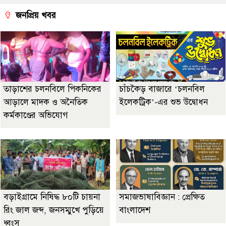
জনপ্রিয় খবর
তাড়াশের চলনবিলে পিকনিকের
চাঁচকৈড় বাজারে ‘চলনবিল
আড়ালে মাদক ও অনৈতিক
ইলেকট্রিক’-এর শুভ উদ্বোধন
কর্মকাণ্ডের অভিযোগ
বড়াইগ্রামে নিষিদ্ধ ৮০টি চায়না
সমাজভাষাবিজ্ঞান : প্রেক্ষিত
রিং জাল জব্দ, জনসম্মুখে পুড়িয়ে
বাংলাদেশ
ধ্বংস