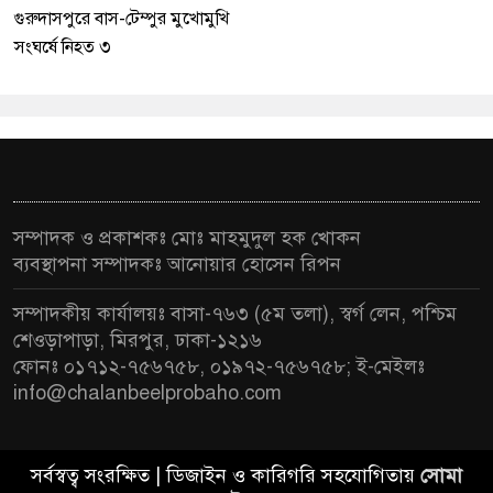
গুরুদাসপুরে বাস-টেম্পুর মুখোমুখি
সংঘর্ষে নিহত ৩
সম্পাদক ও প্রকাশকঃ মোঃ মাহমুদুল হক খোকন
ব্যবস্থাপনা সম্পাদকঃ আনোয়ার হোসেন রিপন
সম্পাদকীয় কার্যালয়ঃ বাসা-৭৬৩ (৫ম তলা), স্বর্গ লেন, পশ্চিম
শেওড়াপাড়া, মিরপুর, ঢাকা-১২১৬
ফোনঃ ০১৭১২-৭৫৬৭৫৮, ০১৯৭২-৭৫৬৭৫৮; ই-মেইলঃ
info@chalanbeelprobaho.com
সর্বস্বত্ব সংরক্ষিত | ডিজাইন ও কারিগরি সহযোগিতায়
সোমা