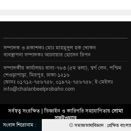
সম্পাদক ও প্রকাশকঃ মোঃ মাহমুদুল হক খোকন
ব্যবস্থাপনা সম্পাদকঃ আনোয়ার হোসেন রিপন
সম্পাদকীয় কার্যালয়ঃ বাসা-৭৬৩ (৫ম তলা), স্বর্গ লেন, পশ্চিম
শেওড়াপাড়া, মিরপুর, ঢাকা-১২১৬
ফোনঃ ০১৭১২-৭৫৬৭৫৮, ০১৯৭২-৭৫৬৭৫৮; ই-মেইলঃ
info@chalanbeelprobaho.com
সর্বস্বত্ব সংরক্ষিত | ডিজাইন ও কারিগরি সহযোগিতায়
সোমা
সফটওয়্যার
সংবাদ শিরোনাম :
সমাজভাষাবিজ্ঞান : প্রেক্ষিত বাংলাদেশ