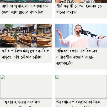
নাটোরে জুলাই সনদ বাস্তবায়নে
শীর্ষ সন্ত্রাসী ডেভিড ইমনের ১০
জেলা জামায়াতের গণমিছিল
দিনের রিমান্ড
বর্ষার পানিতে টইটুম্বুর চলনবিলে
পরিবেশ রক্ষায় নাগরিকদের
বাড়ছে ডিঙি নৌকার চাহিদা
দায়িত্বশীল হওয়ার আহ্বান
প্রধানমন্ত্রীর
টাঙ্গুয়ার হাওরের সংরক্ষিত
উত্তরখানে পরিচ্ছন্নতা কার্যক্রম