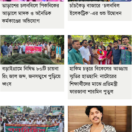
তাড়াশের চলনবিলে পিকনিকের
চাঁচকৈড় বাজারে ‘চলনবিল
আড়ালে মাদক ও অনৈতিক
ইলেকট্রিক’-এর শুভ উদ্বোধন
কর্মকাণ্ডের অভিযোগ
বড়াইগ্রামে নিষিদ্ধ ৮০টি চায়না
হাকিম চত্বরে বিকেলের আড্ডায়
রিং জাল জব্দ, জনসম্মুখে পুড়িয়ে
স্মৃতির হাতছানি: নাটোরের
ধ্বংস
শিক্ষার্থীদের মাঝে প্রতিমন্ত্রী
ফারজানা শারমিন পুতুল