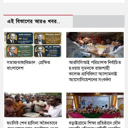
এই বিভাগের আরও খবর..
সমাজভাষাবিজ্ঞান : প্রেক্ষিত
আরসিসিআই পরিচালক নির্বাচিত
বাংলাদেশ
হওয়ায় সুমনকে রাজশাহী
কলেজ প্রাণিবিদ্যা অ্যালামনাই
অ্যাসোসিয়েশনের সংবর্ধনা
ফ্যাসিষ্ট শেখ হাসিনা অবৈধভাবে
বড়াইগ্রামে শিক্ষা প্রতিষ্ঠানে যৌন