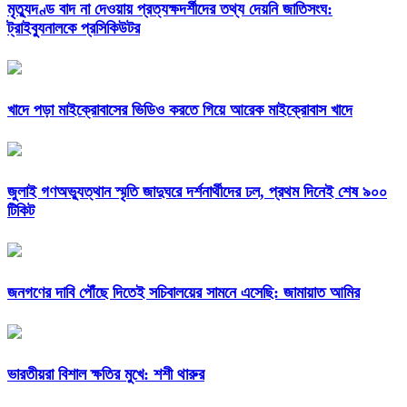
মৃত্যুদণ্ড বাদ না দেওয়ায় প্রত্যক্ষদর্শীদের তথ্য দেয়নি জাতিসংঘ:
ট্রাইব্যুনালকে প্রসিকিউটর
খাদে পড়া মাইক্রোবাসের ভিডিও করতে গিয়ে আরেক মাইক্রোবাস খাদে
জুলাই গণঅভ্যুত্থান স্মৃতি জাদুঘরে দর্শনার্থীদের ঢল, প্রথম দিনেই শেষ ৯০০
টিকিট
জনগণের দাবি পৌঁছে দিতেই সচিবালয়ের সামনে এসেছি: জামায়াত আমির
ভারতীয়রা বিশাল ক্ষতির মুখে: শশী থারুর