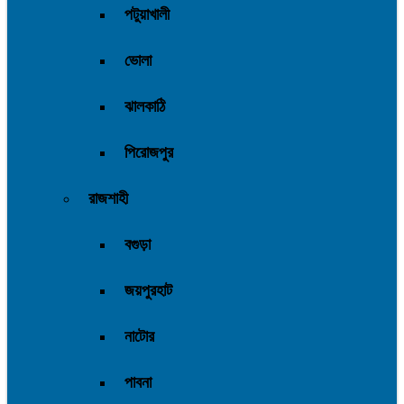
পটুয়াখালী
ভোলা
ঝালকাঠি
পিরোজপুর
রাজশাহী
বগুড়া
জয়পুরহাট
নাটোর
পাবনা