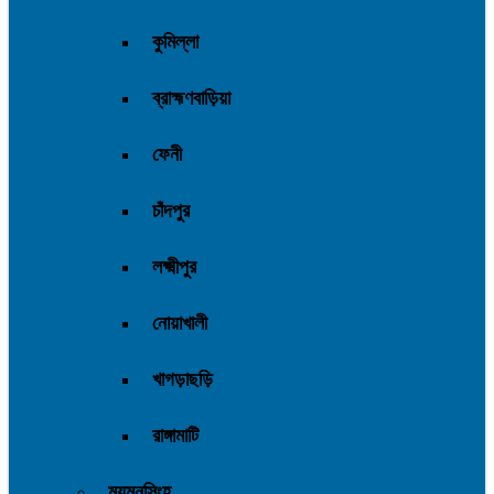
কুমিল্লা
ব্রাহ্মণবাড়িয়া
ফেনী
চাঁদপুর
লক্ষ্মীপুর
নোয়াখালী
খাগড়াছড়ি
রাঙ্গামাটি
ময়মনসিংহ