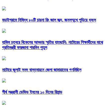
বড়াইগ্রামে নিষিদ্ধ ৮০টি চায়না রিং জাল জব্দ, জনসম্মুখে পুড়িয়ে ধ্বংস
হাকিম চত্বরে বিকেলের আড্ডায় স্মৃতির হাতছানি: নাটোরের শিক্ষার্থীদের মাঝে
প্রতিমন্ত্রী ফারজানা শারমিন পুতুল
নাটোরে জুলাই সনদ বাস্তবায়নে জেলা জামায়াতের গণমিছিল
শীর্ষ সন্ত্রাসী ডেভিড ইমনের ১০ দিনের রিমান্ড