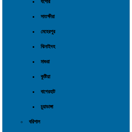
যশোর
সাতক্ষীরা
মেহেরপুর
ঝিনাইদহ
মাগুরা
কুষ্টিয়া
বাগেরহাট
চুয়াডাঙ্গা
বরিশাল