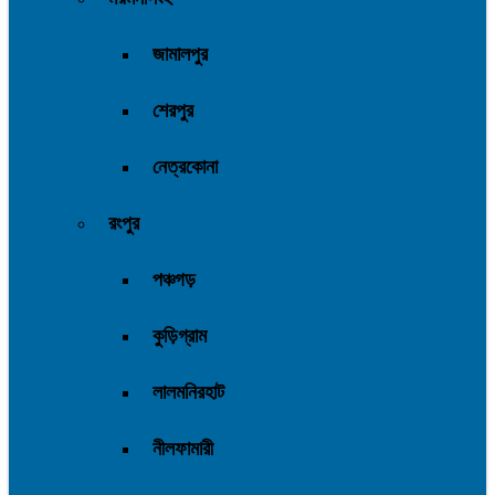
জামালপুর
শেরপুর
নেত্রকোনা
রংপুর
পঞ্চগড়
কুড়িগ্রাম
লালমনিরহাট
নীলফামারী