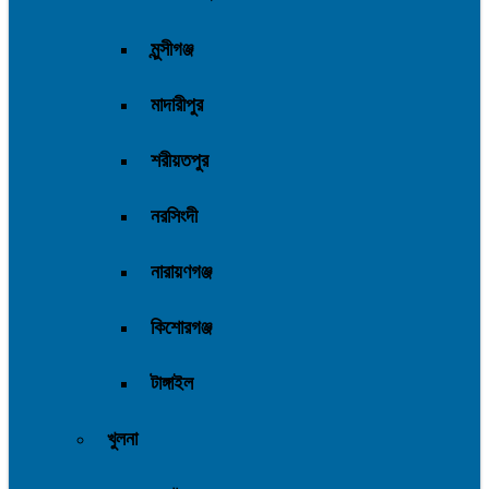
মুন্সীগঞ্জ
মাদারীপুর
শরীয়তপুর
নরসিংদী
নারায়ণগঞ্জ
কিশোরগঞ্জ
টাঙ্গাইল
খুলনা