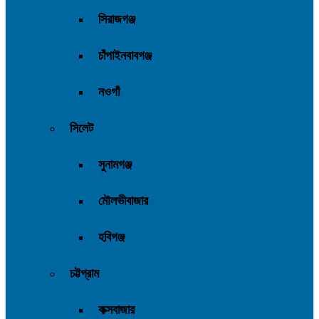
সিরাজগঞ্জ
চাঁপাইনবাবগঞ্জ
নওগাঁ
সিলেট
সুনামগঞ্জ
মৌলভীবাজার
হবিগঞ্জ
চট্টগ্রাম
কক্সবাজার