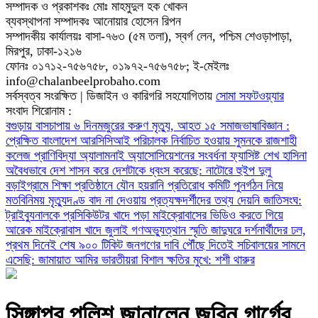
সম্পাদক ও প্রকাশকঃ মোঃ মাহমুদুল হক খোকন
ব্যবস্থাপনা সম্পাদকঃ আনোয়ার হোসেন রিপন
সম্পাদকীয় কার্যালয়ঃ বাসা-৭৬৩ (৫ম তলা), স্বর্গ লেন, পশ্চিম শেওড়াপাড়া,
মিরপুর, ঢাকা-১২১৬
ফোনঃ ০১৭১২-৭৫৬৭৫৮, ০১৯৭২-৭৫৬৭৫৮; ই-মেইলঃ
info@chalanbeelprobaho.com
সর্বস্বত্ব সংরক্ষিত | ডিজাইন ও কারিগরি সহযোগিতায়
সোমা সফটওয়্যার
সংবাদ শিরোনাম :
বগুড়ায় বাসচাপায় ৬ দিনমজুরের করুণ মৃত্যু, আহত ১৫
সমাজভাষাবিজ্ঞান :
প্রেক্ষিত বাংলাদেশ
আরসিসিআই পরিচালক নির্বাচিত হওয়ায় সুমনকে রাজশাহী
কলেজ প্রাণিবিদ্যা অ্যালামনাই অ্যাসোসিয়েশনের সংবর্ধনা
ফ্যাসিষ্ট শেখ হাসিনা
অবৈধভাবে দেশ শাসন করে দেশটাকে ধ্বংস করেছে: নাটোরে হুইপ দুলু
বড়াইগ্রামে শিক্ষা প্রতিষ্ঠানে যৌন হয়রানি প্রতিরোধ কমিটি পুনর্গঠন নিয়ে
মতবিনিময়
মৃত্যুদণ্ড বাদ না দেওয়ায় প্রত্যক্ষদর্শীদের তথ্য দেয়নি জাতিসংঘ:
ট্রাইব্যুনালকে প্রসিকিউটর
খাদে পড়া মাইক্রোবাসের ভিডিও করতে গিয়ে
আরেক মাইক্রোবাস খাদে
জুলাই গণঅভ্যুত্থান স্মৃতি জাদুঘরে দর্শনার্থীদের ঢল,
প্রথম দিনেই শেষ ৯০০ টিকিট
জনগণের দাবি পৌঁছে দিতেই সচিবালয়ের সামনে
এসেছি: জামায়াত আমির
ভারতীয়রা বিশাল ক্ষতির মুখে: শশী থারুর
সিঙ্গাপুর পুলিশ জানালেন জুবিন গার্গের