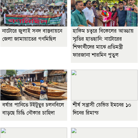
নাটোরে জুলাই সনদ বাস্তবায়নে
হাকিম চত্বরে বিকেলের আড্ডায়
জেলা জামায়াতের গণমিছিল
স্মৃতির হাতছানি: নাটোরের
শিক্ষার্থীদের মাঝে প্রতিমন্ত্রী
ফারজানা শারমিন পুতুল
বর্ষার পানিতে টইটুম্বুর চলনবিলে
শীর্ষ সন্ত্রাসী ডেভিড ইমনের ১০
বাড়ছে ডিঙি নৌকার চাহিদা
দিনের রিমান্ড