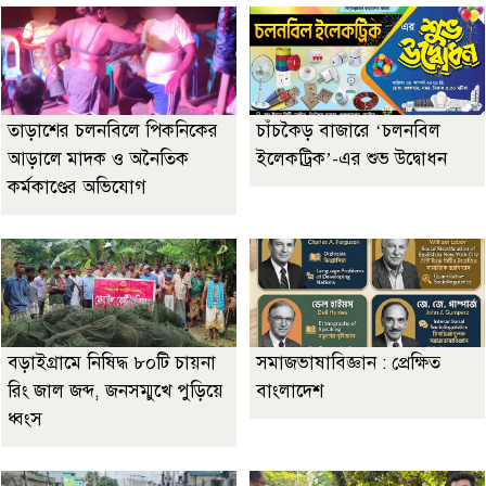
তাড়াশের চলনবিলে পিকনিকের
চাঁচকৈড় বাজারে ‘চলনবিল
আড়ালে মাদক ও অনৈতিক
ইলেকট্রিক’-এর শুভ উদ্বোধন
কর্মকাণ্ডের অভিযোগ
বড়াইগ্রামে নিষিদ্ধ ৮০টি চায়না
সমাজভাষাবিজ্ঞান : প্রেক্ষিত
রিং জাল জব্দ, জনসম্মুখে পুড়িয়ে
বাংলাদেশ
ধ্বংস