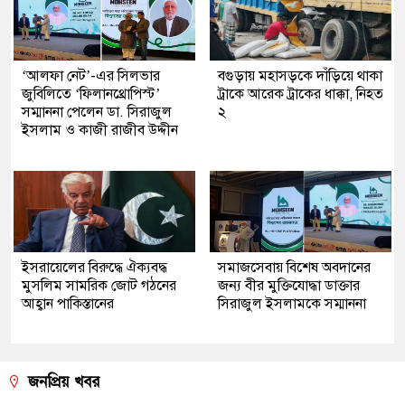
‘আলফা নেট’-এর সিলভার
বগুড়ায় মহাসড়কে দাঁড়িয়ে থাকা
জুবিলিতে ‘ফিলানথ্রোপিস্ট’
ট্রাকে আরেক ট্রাকের ধাক্কা, নিহত
সম্মাননা পেলেন ডা. সিরাজুল
২
ইসলাম ও কাজী রাজীব উদ্দীন
ইসরায়েলের বিরুদ্ধে ঐক্যবদ্ধ
সমাজসেবায় বিশেষ অবদানের
মুসলিম সামরিক জোট গঠনের
জন্য বীর মুক্তিযোদ্ধা ডাক্তার
আহ্বান পাকিস্তানের
সিরাজুল ইসলামকে সম্মাননা
জনপ্রিয় খবর