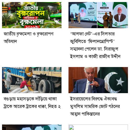
জাতীয় বৃক্ষমেলা ও বৃক্ষরোপণ
‘আলফা নেট’-এর সিলভার
অভিযান
জুবিলিতে ‘ফিলানথ্রোপিস্ট’
সম্মাননা পেলেন ডা. সিরাজুল
ইসলাম ও কাজী রাজীব উদ্দীন
বগুড়ায় মহাসড়কে দাঁড়িয়ে থাকা
ইসরায়েলের বিরুদ্ধে ঐক্যবদ্ধ
ট্রাকে আরেক ট্রাকের ধাক্কা, নিহত ২
মুসলিম সামরিক জোট গঠনের
আহ্বান পাকিস্তানের