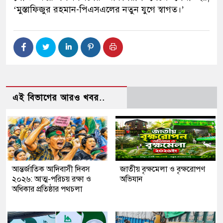
‘মুস্তাফিজুর রহমান-পিএসএলের নতুন যুগে স্বাগত।’
এই বিভাগের আরও খবর..
আন্তর্জাতিক আদিবাসী দিবস
জাতীয় বৃক্ষমেলা ও বৃক্ষরোপণ
২০২৬: আত্ম-পরিচয় রক্ষা ও
অভিযান
অধিকার প্রতিষ্ঠার পথচলা