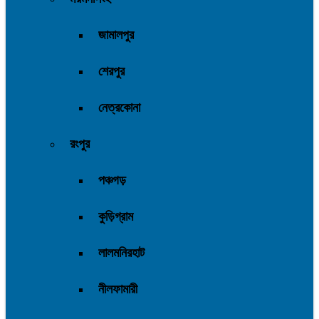
জামালপুর
শেরপুর
নেত্রকোনা
রংপুর
পঞ্চগড়
কুড়িগ্রাম
লালমনিরহাট
নীলফামারী