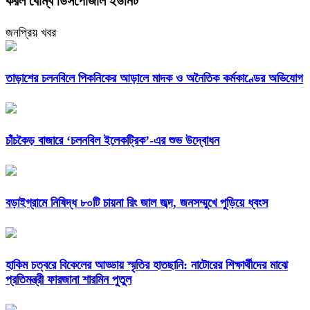
করল বোম্ব ডিসপোজাল ইউনিট
জনপ্রিয় খবর
তাড়াশের চলনবিলে পিকনিকের আড়ালে মাদক ও অনৈতিক কর্মকাণ্ডের অভিযোগ
চাঁচকৈড় বাজারে ‘চলনবিল ইলেকট্রিক’-এর শুভ উদ্বোধন
বড়াইগ্রামে নিষিদ্ধ ৮০টি চায়না রিং জাল জব্দ, জনসম্মুখে পুড়িয়ে ধ্বংস
হাকিম চত্বরে বিকেলের আড্ডায় স্মৃতির হাতছানি: নাটোরের শিক্ষার্থীদের মাঝে
প্রতিমন্ত্রী ফারজানা শারমিন পুতুল