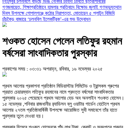
টইটুম্বুর চলনবিলে বাড়ছে ডিঙি নৌকার চাহিদা
ঢাবিতে ছাত্রশিবিরের
গণজমায়েত, শিক্ষাপ্রতিষ্ঠানে হামলার প্রতিবাদে বিক্ষোভ
জুলাই গণঅভ্যুত্থান
দিবস উপলক্ষে গোপালগঞ্জে কঠোর নিরাপত্তা, মোতায়েন ৫ প্লাটুন বিজিবি
চাঁচকৈড় বাজারে ‘চলনবিল ইলেকট্রিক’-এর শুভ উদ্বোধন
শওকত হোসেন পেলেন লতিফুর রহমান
বর্ষসেরা সাংবাদিকতার পুরস্কার
প্রকাশের সময় : ০৩:৩১ অপরাহ্ন, রবিবার, ১৬ নভেম্বর ২০২৫
প্রথম আলোর প্রকাশনা প্রতিষ্ঠান মিডিয়াস্টার লিমিটেড ও ট্রান্সকম গ্রুপের
প্রয়াত চেয়ারম্যান লতিফুর রহমানের নামে প্রদত্ত বর্ষসেরা সাংবাদিকতার
পুরস্কার ২০২৫ পেয়েছেন প্রথম আলোর হেড অব অনলাইন শওকত হোসেন।
১৫ নভেম্বর ,শনিবার রাজধানীর র‍্যাডিসন ব্লু ওয়াটার গার্ডেন হোটেলে প্রথম
আলোর ২৭তম প্রতিষ্ঠাবার্ষিকী উপলক্ষে আয়োজিত সুধী সমাবেশে তাঁর হাতে
পুরস্কার তুলে দেওয়া হয়।
পুরস্কার হিসেবে শওকত হোসেনকে পাঁচ লাখ টাকা, ক্রেস্ট ও সনদপত্র প্রদান