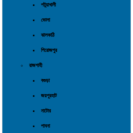
পটুয়াখালী
ভোলা
ঝালকাঠি
পিরোজপুর
রাজশাহী
বগুড়া
জয়পুরহাট
নাটোর
পাবনা