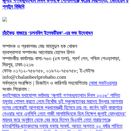
জুলাই গণঅভ্যুত্থান দিবস উপলক্ষে গোপালগঞ্জে কঠোর নিরাপত্তা, মোতায়েন ৫
প্লাটুন বিজিবি
চাঁচকৈড় বাজারে ‘চলনবিল ইলেকট্রিক’-এর শুভ উদ্বোধন
সম্পাদক ও প্রকাশকঃ মোঃ মাহমুদুল হক খোকন
ব্যবস্থাপনা সম্পাদকঃ আনোয়ার হোসেন রিপন
সম্পাদকীয় কার্যালয়ঃ বাসা-৭৬৩ (৫ম তলা), স্বর্গ লেন, পশ্চিম শেওড়াপাড়া,
মিরপুর, ঢাকা-১২১৬
ফোনঃ ০১৭১২-৭৫৬৭৫৮, ০১৯৭২-৭৫৬৭৫৮; ই-মেইলঃ
info@chalanbeelprobaho.com
সর্বস্বত্ব সংরক্ষিত | ডিজাইন ও কারিগরি সহযোগিতায়
সোমা সফটওয়্যার
সংবাদ শিরোনাম :
বড়াইগ্রামে যথাযোগ্য মর্যাদায় ‘জুলাই গণঅভ্যুত্থান দিবস ২০২৬’ পালিত
যমুনায় গোসল করতে নেমে নিখোঁজ দুই স্কুলছাত্রের মরদেহ উদ্ধার
আপনার
দলের লোকেরাই আপনাকে প্রধানমন্ত্রী হিসেবে চায় না: কর্নেল অলি
কারাগারে
নেওয়ার পথে এনসিপি নেতা গাজী সালাউদ্দিনকে ডিম নিক্ষেপ
জুলাই যোদ্ধাদের’
মারধর করে অনুষ্ঠান থেকে বের করে দিলেন বিএনপি নেতা
নারায়ণগঞ্জে
ছাত্রশিবির-ছাত্রদলের দফায় দফায় সংঘর্ষ, আহত অন্তত ২০
বর্ষার পানিতে