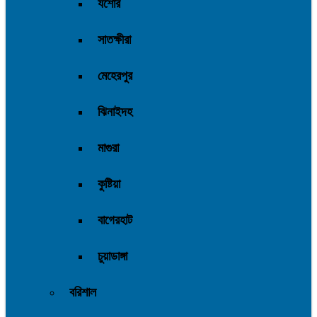
যশোর
সাতক্ষীরা
মেহেরপুর
ঝিনাইদহ
মাগুরা
কুষ্টিয়া
বাগেরহাট
চুয়াডাঙ্গা
বরিশাল