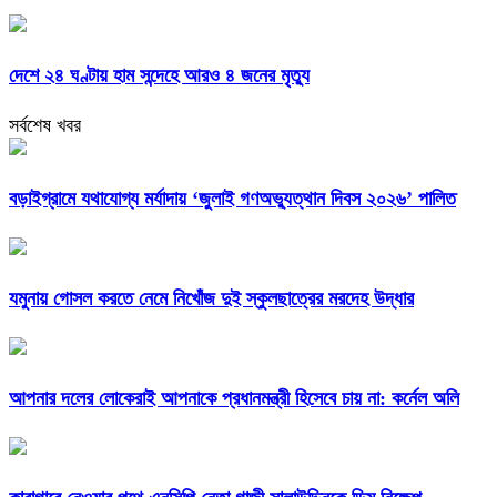
দেশে ২৪ ঘণ্টায় হাম সন্দেহে আরও ৪ জনের মৃত্যু
সর্বশেষ খবর
বড়াইগ্রামে যথাযোগ্য মর্যাদায় ‘জুলাই গণঅভ্যুত্থান দিবস ২০২৬’ পালিত
যমুনায় গোসল করতে নেমে নিখোঁজ দুই স্কুলছাত্রের মরদেহ উদ্ধার
আপনার দলের লোকেরাই আপনাকে প্রধানমন্ত্রী হিসেবে চায় না: কর্নেল অলি