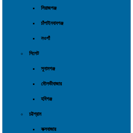
সিরাজগঞ্জ
চাঁপাইনবাবগঞ্জ
নওগাঁ
সিলেট
সুনামগঞ্জ
মৌলভীবাজার
হবিগঞ্জ
চট্টগ্রাম
কক্সবাজার