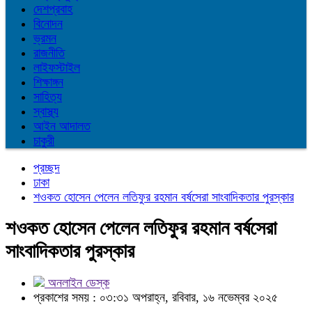
দেশপ্রবাহ
বিনোদন
ভ্রমন
রাজনীতি
লাইফস্টাইল
শিক্ষাঙ্গন
সাহিত্য
স্বাস্থ্য
আইন আদালত
চাকুরী
প্রচ্ছদ
ঢাকা
শওকত হোসেন পেলেন লতিফুর রহমান বর্ষসেরা সাংবাদিকতার পুরস্কার
শওকত হোসেন পেলেন লতিফুর রহমান বর্ষসেরা
সাংবাদিকতার পুরস্কার
অনলাইন ডেস্ক
প্রকাশের সময় : ০৩:৩১ অপরাহ্ন, রবিবার, ১৬ নভেম্বর ২০২৫