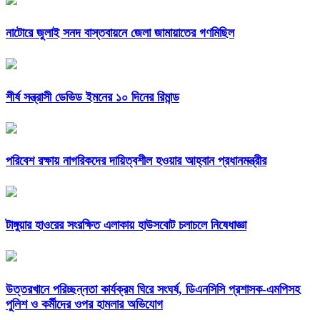
নাটোরে জুলাই সনদ বাস্তবায়নে জেলা জামায়াতের গণমিছিল
শীর্ষ সন্ত্রাসী ডেভিড ইমনের ১০ দিনের রিমান্ড
পরিবেশ রক্ষায় নাগরিকদের দায়িত্বশীল হওয়ার আহ্বান প্রধানমন্ত্রীর
টাঙ্গুয়ার হাওরের সংরক্ষিত এলাকায় হাউসবোট চলাচলে নিষেধাজ্ঞা
উত্তরখানে পরিচ্ছন্নতা কার্যক্রম ঘিরে সংঘর্ষ, ডিএনসিসি প্রশাসক-এমপিসহ
পুলিশ ও কর্মীদের ওপর হামলার অভিযোগ