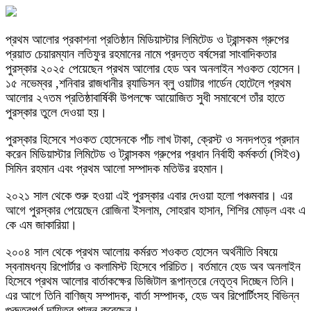
প্রথম আলোর প্রকাশনা প্রতিষ্ঠান মিডিয়াস্টার লিমিটেড ও ট্রান্সকম গ্রুপের
প্রয়াত চেয়ারম্যান লতিফুর রহমানের নামে প্রদত্ত বর্ষসেরা সাংবাদিকতার
পুরস্কার ২০২৫ পেয়েছেন প্রথম আলোর হেড অব অনলাইন শওকত হোসেন।
১৫ নভেম্বর ,শনিবার রাজধানীর র‍্যাডিসন ব্লু ওয়াটার গার্ডেন হোটেলে প্রথম
আলোর ২৭তম প্রতিষ্ঠাবার্ষিকী উপলক্ষে আয়োজিত সুধী সমাবেশে তাঁর হাতে
পুরস্কার তুলে দেওয়া হয়।
পুরস্কার হিসেবে শওকত হোসেনকে পাঁচ লাখ টাকা, ক্রেস্ট ও সনদপত্র প্রদান
করেন মিডিয়াস্টার লিমিটেড ও ট্রান্সকম গ্রুপের প্রধান নির্বাহী কর্মকর্তা (সিইও)
সিমিন রহমান এবং প্রথম আলো সম্পাদক মতিউর রহমান।
২০২১ সাল থেকে শুরু হওয়া এই পুরস্কার এবার দেওয়া হলো পঞ্চমবার। এর
আগে পুরস্কার পেয়েছেন রোজিনা ইসলাম, সোহরাব হাসান, শিশির মোড়ল এবং এ
কে এম জাকারিয়া।
২০০৪ সাল থেকে প্রথম আলোয় কর্মরত শওকত হোসেন অর্থনীতি বিষয়ে
স্বনামধন্য রিপোর্টার ও কলামিস্ট হিসেবে পরিচিত। বর্তমানে হেড অব অনলাইন
হিসেবে প্রথম আলোর বার্তাকক্ষের ডিজিটাল রূপান্তরে নেতৃত্ব দিচ্ছেন তিনি।
এর আগে তিনি বাণিজ্য সম্পাদক, বার্তা সম্পাদক, হেড অব রিপোর্টিংসহ বিভিন্ন
গুরুত্বপূর্ণ দায়িত্ব পালন করেছেন।