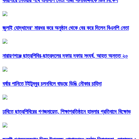
কারাগারে নেওয়ার পথে এনসিপি নেতা গাজী সালাউদ্দিনকে ডিম নিক্ষেপ
জুলাই যোদ্ধাদের’ মারধর করে অনুষ্ঠান থেকে বের করে দিলেন বিএনপি নেতা
নারায়ণগঞ্জে ছাত্রশিবির-ছাত্রদলের দফায় দফায় সংঘর্ষ, আহত অন্তত ২০
বর্ষার পানিতে টইটুম্বুর চলনবিলে বাড়ছে ডিঙি নৌকার চাহিদা
ঢাবিতে ছাত্রশিবিরের গণজমায়েত, শিক্ষাপ্রতিষ্ঠানে হামলার প্রতিবাদে বিক্ষোভ