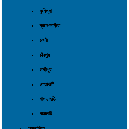
কুমিল্লা
ব্রাহ্মণবাড়িয়া
ফেনী
চাঁদপুর
লক্ষ্মীপুর
নোয়াখালী
খাগড়াছড়ি
রাঙ্গামাটি
ময়মনসিংহ