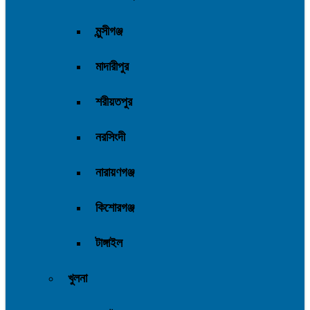
মুন্সীগঞ্জ
মাদারীপুর
শরীয়তপুর
নরসিংদী
নারায়ণগঞ্জ
কিশোরগঞ্জ
টাঙ্গাইল
খুলনা