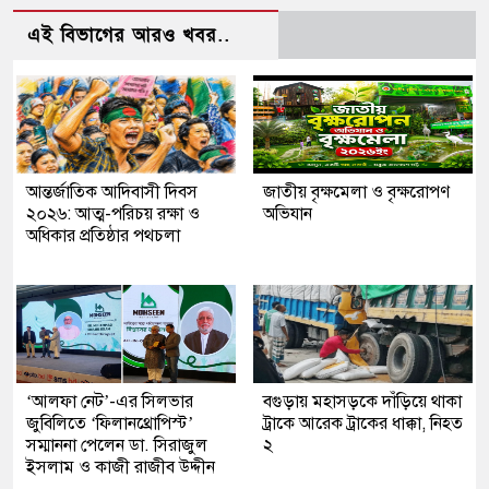
এই বিভাগের আরও খবর..
আন্তর্জাতিক আদিবাসী দিবস
জাতীয় বৃক্ষমেলা ও বৃক্ষরোপণ
২০২৬: আত্ম-পরিচয় রক্ষা ও
অভিযান
অধিকার প্রতিষ্ঠার পথচলা
‘আলফা নেট’-এর সিলভার
বগুড়ায় মহাসড়কে দাঁড়িয়ে থাকা
জুবিলিতে ‘ফিলানথ্রোপিস্ট’
ট্রাকে আরেক ট্রাকের ধাক্কা, নিহত
সম্মাননা পেলেন ডা. সিরাজুল
২
ইসলাম ও কাজী রাজীব উদ্দীন