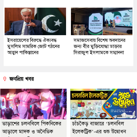
ইসরায়েলের বিরুদ্ধে ঐক্যবদ্ধ
সমাজসেবায় বিশেষ অবদানের
মুসলিম সামরিক জোট গঠনের
জন্য বীর মুক্তিযোদ্ধা ডাক্তার
আহ্বান পাকিস্তানের
সিরাজুল ইসলামকে সম্মাননা
জনপ্রিয় খবর
তাড়াশের চলনবিলে পিকনিকের
চাঁচকৈড় বাজারে ‘চলনবিল
আড়ালে মাদক ও অনৈতিক
ইলেকট্রিক’-এর শুভ উদ্বোধন