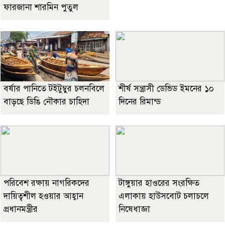
ফারজানা শারমিন পুতুল
বর্ষার পানিতে টইটুম্বুর চলনবিলে
শীর্ষ সন্ত্রাসী ডেভিড ইমনের ১০
বাড়ছে ডিঙি নৌকার চাহিদা
দিনের রিমান্ড
পরিবেশ রক্ষায় নাগরিকদের
টাঙ্গুয়ার হাওরের সংরক্ষিত
দায়িত্বশীল হওয়ার আহ্বান
এলাকায় হাউসবোট চলাচলে
প্রধানমন্ত্রীর
নিষেধাজ্ঞা