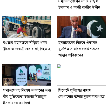
সম্মাননা পেলেন ডা. সিরাজুল
ইসলাম ও কাজী রাজীব উদ্দীন
বগুড়ায় মহাসড়কে দাঁড়িয়ে থাকা
ইসরায়েলের বিরুদ্ধে ঐক্যবদ্ধ
ট্রাকে আরেক ট্রাকের ধাক্কা, নিহত ২
মুসলিম সামরিক জোট গঠনের
আহ্বান পাকিস্তানের
সমাজসেবায় বিশেষ অবদানের জন্য
সিলেটে পুলিশের মাথায়
বীর মুক্তিযোদ্ধা ডাক্তার সিরাজুল
কোপানোর ঘটনায় দুজন কারাগারে
ইসলামকে সম্মাননা