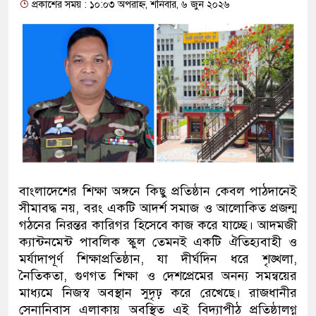
প্রকাশের সময় : ১০:০৩ অপরাহ্ন, শনিবার, ৬ জুন ২০২৬
বাংলাদেশের শিক্ষা অঙ্গনে কিছু প্রতিষ্ঠান কেবল পাঠদানেই
সীমাবদ্ধ নয়, বরং একটি আদর্শ সমাজ ও আলোকিত প্রজন্ম
গঠনের নিরন্তর কারিগর হিসেবে কাজ করে যাচ্ছে। আদমজী
ক্যান্টনমেন্ট পাবলিক স্কুল তেমনই একটি ঐতিহ্যবাহী ও
মর্যাদাপূর্ণ শিক্ষাপ্রতিষ্ঠান, যা দীর্ঘদিন ধরে শৃঙ্খলা,
নৈতিকতা, গুণগত শিক্ষা ও দেশপ্রেমের অনন্য সমন্বয়ের
মাধ্যমে নিজস্ব অবস্থান সুদৃঢ় করে রেখেছে। রাজধানীর
সেনানিবাস এলাকায় অবস্থিত এই বিদ্যাপীঠ প্রতিষ্ঠালগ্ন