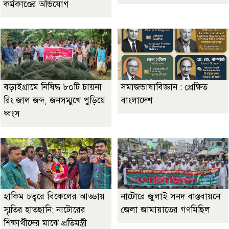
কর্মকাণ্ডের অভিযোগ
বড়াইগ্রামে নিষিদ্ধ ৮০টি চায়না
সমাজভাষাবিজ্ঞান : প্রেক্ষিত
রিং জাল জব্দ, জনসম্মুখে পুড়িয়ে
বাংলাদেশ
ধ্বংস
হাকিম চত্বরে বিকেলের আড্ডায়
নাটোরে জুলাই সনদ বাস্তবায়নে
স্মৃতির হাতছানি: নাটোরের
জেলা জামায়াতের গণমিছিল
শিক্ষার্থীদের মাঝে প্রতিমন্ত্রী