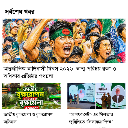
সর্বশেষ খবর
আন্তর্জাতিক আদিবাসী দিবস ২০২৬: আত্ম-পরিচয় রক্ষা ও
অধিকার প্রতিষ্ঠার পথচলা
জাতীয় বৃক্ষমেলা ও বৃক্ষরোপণ
‘আলফা নেট’-এর সিলভার
অভিযান
জুবিলিতে ‘ফিলানথ্রোপিস্ট’