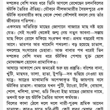
দশকের বেশি সময় ধরে তিনি আগলে রেখেছেন চলনবিলের
শুঁটকি তৈরির ঐতিহ্য। যৌবনে নীলফামারীর সৈয়দপুরে এক
শুঁটকি ব্যবসায়ীর কাছ থেকে শেখা কৌশলই বদলে দেয় তাঁর
জীবনের গতিপথ।
একসময় অতিরিক্ত মাছের জোগানে বাজারে মাছ নষ্ট হয়ে
যেত। সেই সংকট থেকেই জন্ম নেয় নতুন ভাবনা—সস্তায়
মাছ কিনে রোদে শুকিয়ে সংরক্ষণ করা। প্রথম বছরেই লাভ
আসে। তারপর আর থামেনি পথচলা। বড় হয়েছে চাতাল,
বদলেছে সংসারের চেহারা। আজ বাবার পথ ধরেই তিন
দশকের বেশি সময় ধরে শুঁটকির পেশায় যুক্ত ছেলে
মোফাজ্জল হোসেন প্রামাণিকও।
আষাঢ়ে আকাশে মেঘ জমতেই শুরু হয় প্রস্তুতি। বাঁশের বানা,
খুঁটি, মাছঘর, ডালা, হাতা, টুপড়ি—সব গুছিয়ে নেওয়া হয়
যত্নে। ভাদ্রের মাঝামাঝি অপেক্ষাকৃত উঁচু জায়গায় বসে
শুঁটকির চাতাল। বাজারে যখন পুঁটি, ট্যাংরা, টাকি, বোয়াল,
শোল, খলিশা, চান্দা, গুচি কিংবা ইছা মাছের জোয়ার নামে,
তখনই শুরু হয় শুঁটকি তৈরির আসল কর্মযজ্ঞ।
বিলের কাদা ঠেলে দলে দলে নারী-পুরুষ শ্রমিক আসেন
চাতালে। কারও হাতে ছুরি-বঁটি, কেউ লবণ মেশান, কেউ