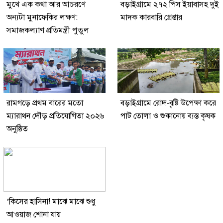
মুখে এক কথা আর আচরণে
বড়াইগ্রামে ২৭২ পিস ইয়াবাসহ দুই
অন্যটা মুনাফেকির লক্ষণ:
মাদক কারবারি গ্রেপ্তার
সমাজকল্যাণ প্রতিমন্ত্রী পুতুল
রামগড়ে প্রথম বারের মতো
বড়াইগ্রামে রোদ-বৃষ্টি উপেক্ষা করে
ম্যারাথন দৌড় প্রতিযোগিতা ২০২৬
পাট তোলা ও শুকানোয় ব্যস্ত কৃষক
অনুষ্ঠিত
‘কিসের হাসিনা! মাঝে মাঝে শুধু
আওয়াজ শোনা যায়