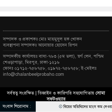
সম্পাদক ও প্রকাশকঃ মোঃ মাহমুদুল হক খোকন
ব্যবস্থাপনা সম্পাদকঃ আনোয়ার হোসেন রিপন
সম্পাদকীয় কার্যালয়ঃ বাসা-৭৬৩ (৫ম তলা), স্বর্গ লেন, পশ্চিম
শেওড়াপাড়া, মিরপুর, ঢাকা-১২১৬
ফোনঃ ০১৭১২-৭৫৬৭৫৮, ০১৯৭২-৭৫৬৭৫৮; ই-মেইলঃ
info@chalanbeelprobaho.com
সর্বস্বত্ব সংরক্ষিত | ডিজাইন ও কারিগরি সহযোগিতায়
সোমা
সফটওয়্যার
সংবাদ শিরোনাম :
বিয়ের অতিথিদের মাংস কম দেওয়ায় স