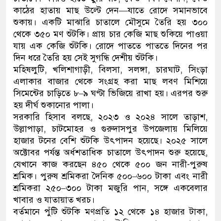
কাঠের হাতায় মাছ উল্টে দেন—যাতে রোদে সমানভাবে
শুকায়। একটি মাঝারি চাতালে মৌসুমে তৈরি হয় ৩০০
থেকে ৩৫০ মণ শুঁটকি। প্রায় চার কেজি মাছ শুকিয়ে পাওয়া
যায় এক কেজি শুঁটকি। রোদে পাততে পাততে দিনের পর
দিন ধরে তৈরি হয় সেই সুগন্ধি দেশীয় শুঁটকি।
মহিষলুটি, খলিশাগাড়ী, বিলসা, সলঙ্গা, চারঘাট, সিংড়া
এলাকার বাজার থেকে সংগ্রহ করা মাছ লবণ মিশিয়ে
সিমেন্টের চাড়িতে ৮–৯ ঘণ্টা ভিজিয়ে রাখা হয়। এরপর শুরু
হয় দীর্ঘ শুকানোর পালা।
সরকারি হিসাব বলছে, ২০২৩ ও ২০২৪ সালে তাড়াশ,
উল্লাপাড়া, চাটমোহর ও গুরুদাসপুর উপজেলায় মিলিয়ে
হাজার টনের বেশি শুঁটকি উৎপাদন হয়েছে। ২০২৫ সালে
অক্টোবর পর্যন্ত অর্ধশতাধিক চাতালে উৎপাদন শুরু হয়েছে,
যেখানে কাজ করছেন ৪৫০ থেকে ৫০০ জন নারী-পুরুষ
শ্রমিক। পুরুষ শ্রমিকরা দৈনিক ৫০০–৬০০ টাকা এবং নারী
শ্রমিকরা ২৫০–৩০০ টাকা মজুরি পান, সঙ্গে একবেলার
খাবার ও যাতায়াত খরচ।
বর্তমানে পুঁটি শুঁটকি মণপ্রতি ১২ থেকে ১৪ হাজার টাকা,