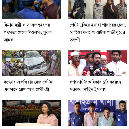
বিমান মন্ত্রী ও সংসদ হুইপের
পেটে ঢুকিয়ে ইয়াবা পাচারের চেষ্টা,
পথসভা থেকে পিস্তলসহ যুবক
রোহিঙ্গা ক্যাম্পে আটক গাজীপুরের
আটক
তরুণী
বগুড়ার এরুলিয়ায় ফের দুর্ঘটনা,
গণভোটের অধিকার চুরি করেছে
একসঙ্গে প্রাণ গেল স্বামী-স্ত্রী
সরকার: নাহিদ ইসলাম