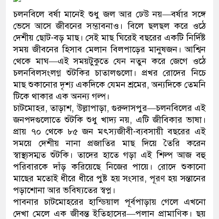
চলনবিলে বর্ষা মানেই শুধু জল আর ঢেউ নয়—বর্ষার সঙ্গে
ভেসে আসে জীবনের সম্ভাবনাও। বিলে ছলছল করে ওঠে
দেশীয় ছোট-বড় মাছ। সেই মাছ ঘিরেই বছরের একটি নির্দিষ্ট
সময় জীবনের হিসাব মেলান বিলপাড়ের মানুষজন। আশ্বিন
থেকে মাঘ—এই সময়টুকুতে যেন নতুন করে জেগে ওঠে
চলনবিলসংলগ্ন শুঁটকির চাতালগুলো। প্রখর রোদের নিচে
মাছ শুকানোর দৃশ্য একদিকে যেমন শ্রমের, অন্যদিকে তেমনি
টিকে থাকার এক অনন্য গল্প।
চাটমোহর, তাড়াশ, উল্লাপাড়া, গুরুদাসপুর—চলনবিলের এই
জনপদগুলোতে শুঁটকি শুধু খাদ্য নয়, এটি জীবিকার ভাষা।
প্রায় ৭০ থেকে ৮৫ জন মৎস্যজীবী-ব্যবসায়ী বছরের এই
সময়ে দেশীয় নানা প্রজাতির মাছ দিয়ে তৈরি করেন
স্বাস্থ্যসম্মত শুঁটকি। তাদের হাতে গড়া এই শিল্প আজ বহু
পরিবারকে দাঁড় করিয়েছে নিজের পায়ে। রোদে শুকানো
মাছের মতোই ধীরে ধীরে পুষ্ট হয় সংসার, পূরণ হয় সন্তানের
পড়াশোনা আর ভবিষ্যতের স্বপ্ন।
পাবনার চাটমোহরের হান্ডিয়াল পূর্বপাড়ায় গেলে এখনো
দেখা মেলে এক জীবন্ত ইতিহাসের—পলান প্রামাণিক। ছয়