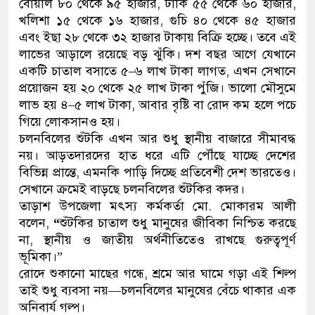
বোয়াল ৮০ থেকে ৯৫ হাজার, টাকি ৫৫ থেকে ৬০ হাজার,
খলিশা ১৫ থেকে ১৬ হাজার, গুচি ৪০ থেকে ৪৫ হাজার
এবং ইছা ২৮ থেকে ৩২ হাজার টাকায় বিক্রি হচ্ছে। তবে এই
লাভের আড়ালে রয়েছে বড় ঝুঁকি। দশ বছর আগে যেখানে
একটি চাতাল বসাতে ৫–৬ লাখ টাকা লাগত, এখন সেখানে
প্রয়োজন হয় ২০ থেকে ২৫ লাখ টাকা পুঁজি। ভালো মৌসুমে
লাভ হয় ৪–৫ লাখ টাকা, আবার বৃষ্টি বা রোদ কম হলে পচে
গিয়ে লোকসানও হয়।
চলনবিলের শুঁটকি এখন আর শুধু স্থানীয় বাজারে সীমাবদ্ধ
নয়। আড়তদারদের হাত ধরে এটি পৌঁছে যাচ্ছে দেশের
বিভিন্ন প্রান্তে, এমনকি পাড়ি দিচ্ছে প্রতিবেশী দেশ ভারতেও।
সেখানে ক্রমেই বাড়ছে চলনবিলের শুঁটকির কদর।
তাড়াশ উপজেলা মৎস্য কর্মকর্তা মো. মোকারম আলী
বলেন,
“
শুঁটকির চাতাল শুধু মানুষের জীবিকা নিশ্চিত করছে
না, স্থানীয় ও জাতীয় অর্থনীতিতেও রাখছে গুরুত্বপূর্ণ
ভূমিকা।”
রোদে শুকানো মাছের গন্ধে, শ্রমে আর ঘামে গড়া এই শিল্প
তাই শুধু ব্যবসা নয়—চলনবিলের মানুষের বেঁচে থাকার এক
অনিবার্য গল্প।