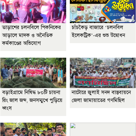
তাড়াশের চলনবিলে পিকনিকের
চাঁচকৈড় বাজারে ‘চলনবিল
আড়ালে মাদক ও অনৈতিক
ইলেকট্রিক’-এর শুভ উদ্বোধন
কর্মকাণ্ডের অভিযোগ
বড়াইগ্রামে নিষিদ্ধ ৮০টি চায়না
নাটোরে জুলাই সনদ বাস্তবায়নে
রিং জাল জব্দ, জনসম্মুখে পুড়িয়ে
জেলা জামায়াতের গণমিছিল
ধ্বংস