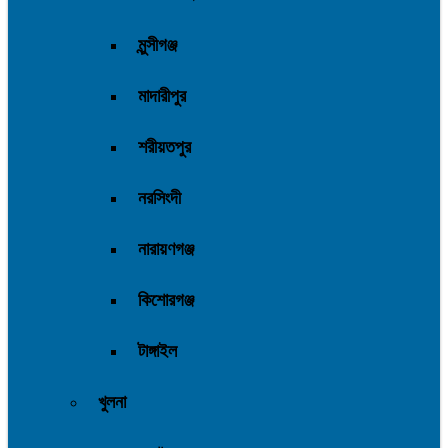
মুন্সীগঞ্জ
মাদারীপুর
শরীয়তপুর
নরসিংদী
নারায়ণগঞ্জ
কিশোরগঞ্জ
টাঙ্গাইল
খুলনা