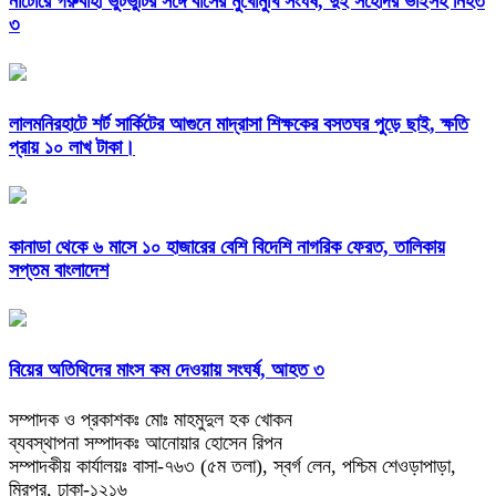
নাটোরে গরুবাহী ভুটভুটির সঙ্গে বাসের মুখোমুখি সংঘর্ষ, দুই সহোদর ভাইসহ নিহত
৩
লালমনিরহাটে শর্ট সার্কিটের আগুনে মাদ্রাসা শিক্ষকের বসতঘর পুড়ে ছাই, ক্ষতি
প্রায় ১০ লাখ টাকা।
কানাডা থেকে ৬ মাসে ১০ হাজারের বেশি বিদেশি নাগরিক ফেরত, তালিকায়
সপ্তম বাংলাদেশ
বিয়ের অতিথিদের মাংস কম দেওয়ায় সংঘর্ষ, আহত ৩
সম্পাদক ও প্রকাশকঃ মোঃ মাহমুদুল হক খোকন
ব্যবস্থাপনা সম্পাদকঃ আনোয়ার হোসেন রিপন
সম্পাদকীয় কার্যালয়ঃ বাসা-৭৬৩ (৫ম তলা), স্বর্গ লেন, পশ্চিম শেওড়াপাড়া,
মিরপুর, ঢাকা-১২১৬