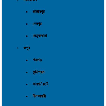
জামালপুর
শেরপুর
নেত্রকোনা
রংপুর
পঞ্চগড়
কুড়িগ্রাম
লালমনিরহাট
নীলফামারী