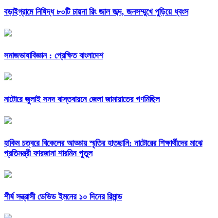
বড়াইগ্রামে নিষিদ্ধ ৮০টি চায়না রিং জাল জব্দ, জনসম্মুখে পুড়িয়ে ধ্বংস
সমাজভাষাবিজ্ঞান : প্রেক্ষিত বাংলাদেশ
নাটোরে জুলাই সনদ বাস্তবায়নে জেলা জামায়াতের গণমিছিল
হাকিম চত্বরে বিকেলের আড্ডায় স্মৃতির হাতছানি: নাটোরের শিক্ষার্থীদের মাঝে
প্রতিমন্ত্রী ফারজানা শারমিন পুতুল
শীর্ষ সন্ত্রাসী ডেভিড ইমনের ১০ দিনের রিমান্ড