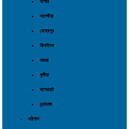
যশোর
সাতক্ষীরা
মেহেরপুর
ঝিনাইদহ
মাগুরা
কুষ্টিয়া
বাগেরহাট
চুয়াডাঙ্গা
বরিশাল