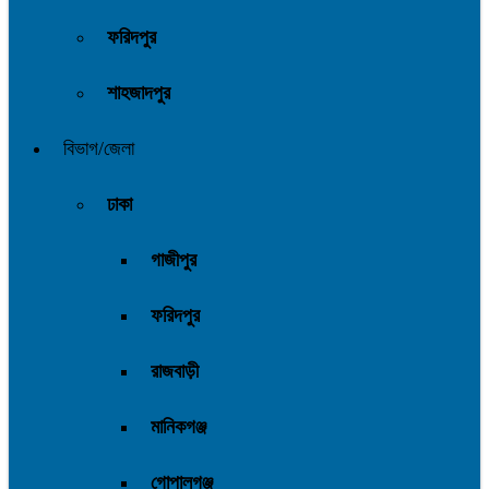
ফরিদপুর
শাহজাদপুর
বিভাগ/জেলা
ঢাকা
গাজীপুর
ফরিদপুর
রাজবাড়ী
মানিকগঞ্জ
গোপালগঞ্জ