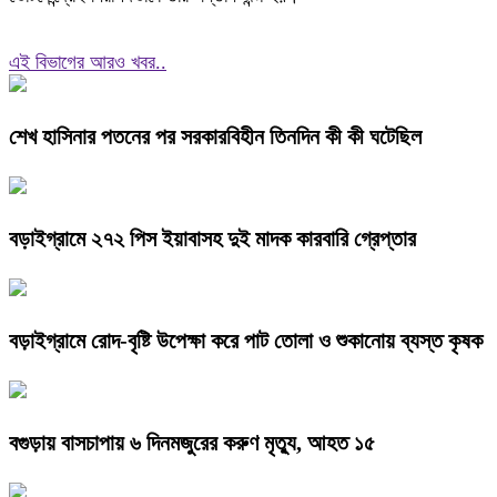
এই বিভাগের আরও খবর..
শেখ হাসিনার পতনের পর সরকারবিহীন তিনদিন কী কী ঘটেছিল
বড়াইগ্রামে ২৭২ পিস ইয়াবাসহ দুই মাদক কারবারি গ্রেপ্তার
বড়াইগ্রামে রোদ-বৃষ্টি উপেক্ষা করে পাট তোলা ও শুকানোয় ব্যস্ত কৃষক
বগুড়ায় বাসচাপায় ৬ দিনমজুরের করুণ মৃত্যু, আহত ১৫