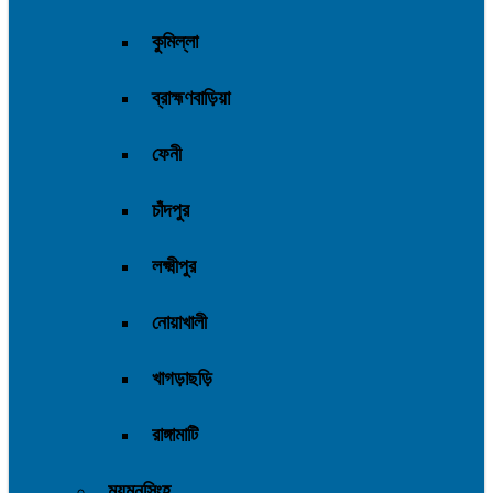
কুমিল্লা
ব্রাহ্মণবাড়িয়া
ফেনী
চাঁদপুর
লক্ষ্মীপুর
নোয়াখালী
খাগড়াছড়ি
রাঙ্গামাটি
ময়মনসিংহ