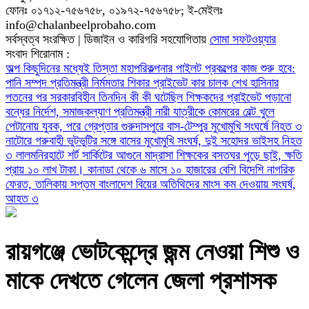
ফোনঃ ০১৭১২-৭৫৬৭৫৮, ০১৯৭২-৭৫৬৭৫৮; ই-মেইলঃ
info@chalanbeelprobaho.com
সর্বস্বত্ব সংরক্ষিত | ডিজাইন ও কারিগরি সহযোগিতায়
সোমা সফটওয়্যার
সংবাদ শিরোনাম :
অল্প কিছুদিনের মধ্যেই তিস্তা মহাপরিকল্পনার পাইলট প্রকল্পের কাজ শুরু হবে:
পানি সম্পদ প্রতিমন্ত্রী
নির্মমতার শিকার প্রাইভেট কার চালক
শেখ হাসিনার
পতনের পর সরকারবিহীন তিনদিন কী কী ঘটেছিল
শিক্ষকদের প্রাইভেট পড়ানো
বন্ধের নির্দেশ, সমাজকল্যাণ প্রতিমন্ত্রী
নারী যাত্রীকে কোমরের বেল্ট খুলে
পেটানোয় যুবক, পরে গ্রেপ্তার
গুরুদাসপুরে বাস-টেম্পুর মুখোমুখি সংঘর্ষে নিহত ৩
নাটোরে গরুবাহী ভুটভুটির সঙ্গে বাসের মুখোমুখি সংঘর্ষ, দুই সহোদর ভাইসহ নিহত
৩
লালমনিরহাটে শর্ট সার্কিটের আগুনে মাদ্রাসা শিক্ষকের বসতঘর পুড়ে ছাই, ক্ষতি
প্রায় ১০ লাখ টাকা।
কানাডা থেকে ৬ মাসে ১০ হাজারের বেশি বিদেশি নাগরিক
ফেরত, তালিকায় সপ্তম বাংলাদেশ
বিয়ের অতিথিদের মাংস কম দেওয়ায় সংঘর্ষ,
আহত ৩
রায়গঞ্জে ভোটকেন্দ্রে জন্ম নেওয়া শিশু ও
মাকে দেখতে গেলেন জেলা প্রশাসক