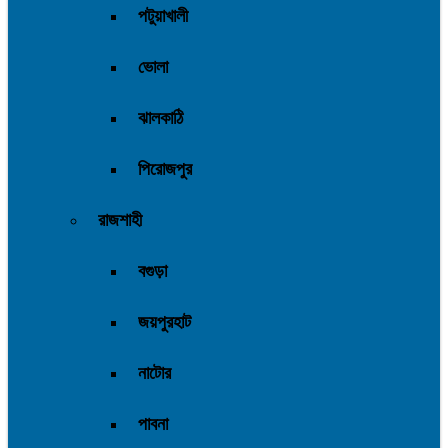
পটুয়াখালী
ভোলা
ঝালকাঠি
পিরোজপুর
রাজশাহী
বগুড়া
জয়পুরহাট
নাটোর
পাবনা