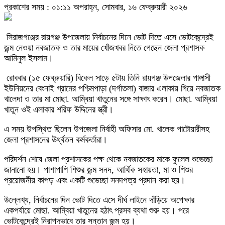
প্রকাশের সময় : ০১:১১ অপরাহ্ন, সোমবার, ১৬ ফেব্রুয়ারী ২০২৬
সিরাজগঞ্জের রায়গঞ্জ উপজেলায় নির্বাচনের দিনে ভোট দিতে এসে ভোটকেন্দ্রেই
জন্ম নেওয়া নবজাতক ও তার মায়ের খোঁজখবর নিতে গেছেন জেলা প্রশাসক
আমিনুল ইসলাম
।
রোববার (১৫ ফেব্রুয়ারি) বিকেল সাড়ে ৫টায় তিনি
রায়গঞ্জ
উপজেলার পাঙ্গাসী
ইউনিয়নের বেংনাই গ্রামের পশ্চিমপাড়া (দর্গাতলা) বাজার এলাকায় গিয়ে নবজাতক
খালেদা ও তার মা মোছা. আম্বিয়া খাতুনের সঙ্গে সাক্ষাৎ করেন। মোছা. আম্বিয়া
খাতুন ওই এলাকার শরিফ উদ্দিনের স্ত্রী।
এ সময় উপস্থিত ছিলেন উপজেলা নির্বাহী অফিসার মো. খালেক পাটোয়ারীসহ
জেলা প্রশাসনের ঊর্ধ্বতন কর্মকর্তারা।
পরিদর্শন শেষে জেলা প্রশাসকের পক্ষ থেকে নবজাতকের মাকে ফুলেল শুভেচ্ছা
জানানো হয়। পাশাপাশি শিশুর জন্ম সনদ, আর্থিক সহায়তা, মা ও শিশুর
প্রয়োজনীয় কাপড় এবং একটি শুভেচ্ছা সনদপত্র প্রদান করা হয়।
উল্লেখ্য, নির্বাচনের দিন ভোট দিতে এসে দীর্ঘ লাইনে দাঁড়িয়ে অপেক্ষার
একপর্যায়ে মোছা. আম্বিয়া খাতুনের হঠাৎ প্রসব ব্যথা শুরু হয়। পরে
ভোটকেন্দ্রেই নিরাপদভাবে তার সন্তান জন্ম হয়।