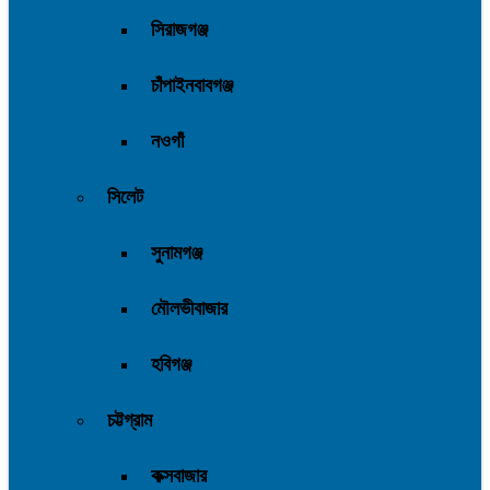
সিরাজগঞ্জ
চাঁপাইনবাবগঞ্জ
নওগাঁ
সিলেট
সুনামগঞ্জ
মৌলভীবাজার
হবিগঞ্জ
চট্টগ্রাম
কক্সবাজার