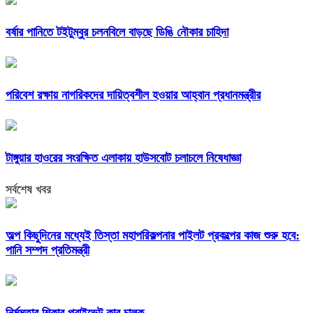
বর্ষার পানিতে টইটুম্বুর চলনবিলে বাড়ছে ডিঙি নৌকার চাহিদা
পরিবেশ রক্ষায় নাগরিকদের দায়িত্বশীল হওয়ার আহ্বান প্রধানমন্ত্রীর
টাঙ্গুয়ার হাওরের সংরক্ষিত এলাকায় হাউসবোট চলাচলে নিষেধাজ্ঞা
সর্বশেষ খবর
অল্প কিছুদিনের মধ্যেই তিস্তা মহাপরিকল্পনার পাইলট প্রকল্পের কাজ শুরু হবে:
পানি সম্পদ প্রতিমন্ত্রী
নির্মমতার শিকার প্রাইভেট কার চালক