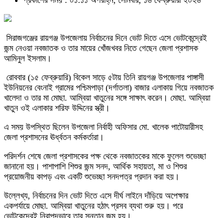
প্রকাশের সময় : ০১:১১ অপরাহ্ন, সোমবার, ১৬ ফেব্রুয়ারী ২০২৬
সিরাজগঞ্জের রায়গঞ্জ উপজেলায় নির্বাচনের দিনে ভোট দিতে এসে ভোটকেন্দ্রেই
জন্ম নেওয়া নবজাতক ও তার মায়ের খোঁজখবর নিতে গেছেন জেলা প্রশাসক
আমিনুল ইসলাম
।
রোববার (১৫ ফেব্রুয়ারি) বিকেল সাড়ে ৫টায় তিনি
রায়গঞ্জ
উপজেলার পাঙ্গাসী
ইউনিয়নের বেংনাই গ্রামের পশ্চিমপাড়া (দর্গাতলা) বাজার এলাকায় গিয়ে নবজাতক
খালেদা ও তার মা মোছা. আম্বিয়া খাতুনের সঙ্গে সাক্ষাৎ করেন। মোছা. আম্বিয়া
খাতুন ওই এলাকার শরিফ উদ্দিনের স্ত্রী।
এ সময় উপস্থিত ছিলেন উপজেলা নির্বাহী অফিসার মো. খালেক পাটোয়ারীসহ
জেলা প্রশাসনের ঊর্ধ্বতন কর্মকর্তারা।
পরিদর্শন শেষে জেলা প্রশাসকের পক্ষ থেকে নবজাতকের মাকে ফুলেল শুভেচ্ছা
জানানো হয়। পাশাপাশি শিশুর জন্ম সনদ, আর্থিক সহায়তা, মা ও শিশুর
প্রয়োজনীয় কাপড় এবং একটি শুভেচ্ছা সনদপত্র প্রদান করা হয়।
উল্লেখ্য, নির্বাচনের দিন ভোট দিতে এসে দীর্ঘ লাইনে দাঁড়িয়ে অপেক্ষার
একপর্যায়ে মোছা. আম্বিয়া খাতুনের হঠাৎ প্রসব ব্যথা শুরু হয়। পরে
ভোটকেন্দ্রেই নিরাপদভাবে তার সন্তান জন্ম হয়।