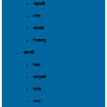
পটুয়াখালী
ভোলা
ঝালকাঠি
পিরোজপুর
রাজশাহী
বগুড়া
জয়পুরহাট
নাটোর
পাবনা