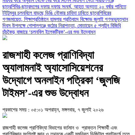
মারধর করে অনুষ্ঠান থেকে বের করে দিলেন বিএনপি নেতা
নারায়ণগঞ্জে
ছাত্রশিবির-ছাত্রদলের দফায় দফায় সংঘর্ষ, আহত অন্তত ২০
বর্ষার পানিতে
টইটুম্বুর চলনবিলে বাড়ছে ডিঙি নৌকার চাহিদা
ঢাবিতে ছাত্রশিবিরের
গণজমায়েত, শিক্ষাপ্রতিষ্ঠানে হামলার প্রতিবাদে বিক্ষোভ
জুলাই গণঅভ্যুত্থান
দিবস উপলক্ষে গোপালগঞ্জে কঠোর নিরাপত্তা, মোতায়েন ৫ প্লাটুন বিজিবি
চাঁচকৈড় বাজারে ‘চলনবিল ইলেকট্রিক’-এর শুভ উদ্বোধন
রাজশাহী কলেজ প্রাণিবিদ্যা
অ্যালামনাই অ্যাসোসিয়েশনের
উদ্যোগে অনলাইন পত্রিকা ‘জুলজি
টাইমস’-এর শুভ উদ্বোধন
প্রকাশের সময় : ০৫:০১ অপরাহ্ন, মঙ্গলবার, ৭ জুলাই ২০২৬
রাজশাহী কলেজ প্রাণিবিদ্যা বিভাগের বর্তমান ও প্রাক্তন শিক্ষার্থী এবং
প্রাণিবিজ্ঞান সংশ্লিষ্ট জ্ঞান ও তথ্যকে একটি সমন্বিত ডিজিটাল প্ল্যাটফর্মে তুলে