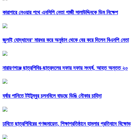
কারাগারে নেওয়ার পথে এনসিপি নেতা গাজী সালাউদ্দিনকে ডিম নিক্ষেপ
জুলাই যোদ্ধাদের’ মারধর করে অনুষ্ঠান থেকে বের করে দিলেন বিএনপি নেতা
নারায়ণগঞ্জে ছাত্রশিবির-ছাত্রদলের দফায় দফায় সংঘর্ষ, আহত অন্তত ২০
বর্ষার পানিতে টইটুম্বুর চলনবিলে বাড়ছে ডিঙি নৌকার চাহিদা
ঢাবিতে ছাত্রশিবিরের গণজমায়েত, শিক্ষাপ্রতিষ্ঠানে হামলার প্রতিবাদে বিক্ষোভ