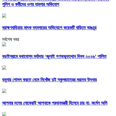
পুলিশ ও কর্মীদের ওপর হামলার অভিযোগ
ব্রাহ্মণবাড়িয়ায় মাদক ব্যবসায়ের অভিযোগে কয়েকটি বাড়িতে ভাঙচুর
সর্বশেষ খবর
বড়াইগ্রামে যথাযোগ্য মর্যাদায় ‘জুলাই গণঅভ্যুত্থান দিবস ২০২৬’ পালিত
যমুনায় গোসল করতে নেমে নিখোঁজ দুই স্কুলছাত্রের মরদেহ উদ্ধার
আপনার দলের লোকেরাই আপনাকে প্রধানমন্ত্রী হিসেবে চায় না: কর্নেল অলি