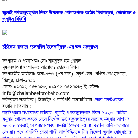
জুলাই গণঅভ্যুত্থান দিবস উপলক্ষে গোপালগঞ্জে কঠোর নিরাপত্তা, মোতায়েন ৫
প্লাটুন বিজিবি
চাঁচকৈড় বাজারে ‘চলনবিল ইলেকট্রিক’-এর শুভ উদ্বোধন
সম্পাদক ও প্রকাশকঃ মোঃ মাহমুদুল হক খোকন
ব্যবস্থাপনা সম্পাদকঃ আনোয়ার হোসেন রিপন
সম্পাদকীয় কার্যালয়ঃ বাসা-৭৬৩ (৫ম তলা), স্বর্গ লেন, পশ্চিম শেওড়াপাড়া,
মিরপুর, ঢাকা-১২১৬
ফোনঃ ০১৭১২-৭৫৬৭৫৮, ০১৯৭২-৭৫৬৭৫৮; ই-মেইলঃ
info@chalanbeelprobaho.com
সর্বস্বত্ব সংরক্ষিত | ডিজাইন ও কারিগরি সহযোগিতায়
সোমা সফটওয়্যার
সংবাদ শিরোনাম :
বড়াইগ্রামে যথাযোগ্য মর্যাদায় ‘জুলাই গণঅভ্যুত্থান দিবস ২০২৬’ পালিত
যমুনায় গোসল করতে নেমে নিখোঁজ দুই স্কুলছাত্রের মরদেহ উদ্ধার
আপনার
দলের লোকেরাই আপনাকে প্রধানমন্ত্রী হিসেবে চায় না: কর্নেল অলি
কারাগারে
নেওয়ার পথে এনসিপি নেতা গাজী সালাউদ্দিনকে ডিম নিক্ষেপ
জুলাই যোদ্ধাদের’