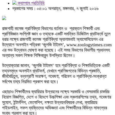
ক্যাম্পাস প্রতিনিধি
প্রকাশের সময় : ০৫:০১ অপরাহ্ন, মঙ্গলবার, ৭ জুলাই ২০২৬
রাজশাহী কলেজ প্রাণিবিদ্যা বিভাগের বর্তমান ও প্রাক্তন শিক্ষার্থী এবং
প্রাণিবিজ্ঞান সংশ্লিষ্ট জ্ঞান ও তথ্যকে একটি সমন্বিত ডিজিটাল প্ল্যাটফর্মে তুলে
ধরার লক্ষ্যে রাজশাহী কলেজ প্রাণিবিদ্যা অ্যালামনাই অ্যাসোসিয়েশন এর
উদ্যোগে অনলাইন পত্রিকা ‘জুলজি টাইমস’, www.zoologytimes.com
এর শুভ উদ্বোধন ঘোষণা করা হয়েছে। এই সময় বিভাগের বিভাগীয় প্রধানসহ
অন্যান্য সকল শিক্ষক শিক্ষিকাবৃন্দ উপস্থিত ছিলেন।
উদ্যোক্তারা জানান, ‘জুলজি টাইমস’ হবে প্রাণিবিদ্যা ও শিক্ষাভিত্তিক একটি
তথ্যসমৃদ্ধ অনলাইন প্ল্যাটফর্ম, যেখানে প্রাণিজগতের বিভিন্ন প্রজাতি,
জীববৈচিত্র্য, বন্যপ্রাণী সংরক্ষণ, গবেষণা, পরিবেশ ও প্রাণিবিদ্যা-সংক্রান্ত
সর্বশেষ তথ্য নিয়মিত প্রকাশ করা হবে।
এছাড়াও শিক্ষার্থীদের ক্যারিয়ার উন্নয়নের লক্ষ্যে সরকারি ও বেসরকারি চাকরির
নিয়োগ বিজ্ঞপ্তি, দেশে ও বিদেশে উচ্চশিক্ষা এবং স্কলারশিপের তথ্য, গবেষণার
সুযোগ, ইন্টার্নশিপ, ফেলোশিপ, দক্ষতা উন্নয়নবিষয়ক লেখা, ক্যারিয়ার
গাইডলাইন, সফল ব্যক্তিদের অভিজ্ঞতা এবং শিক্ষার্থীদের বিভিন্ন সাফল্যের
সংবাদ প্রকাশ করা হবে।