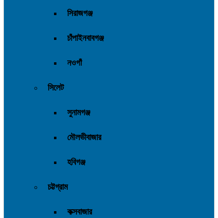
সিরাজগঞ্জ
চাঁপাইনবাবগঞ্জ
নওগাঁ
সিলেট
সুনামগঞ্জ
মৌলভীবাজার
হবিগঞ্জ
চট্টগ্রাম
কক্সবাজার