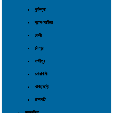
কুমিল্লা
ব্রাহ্মণবাড়িয়া
ফেনী
চাঁদপুর
লক্ষ্মীপুর
নোয়াখালী
খাগড়াছড়ি
রাঙ্গামাটি
ময়মনসিংহ