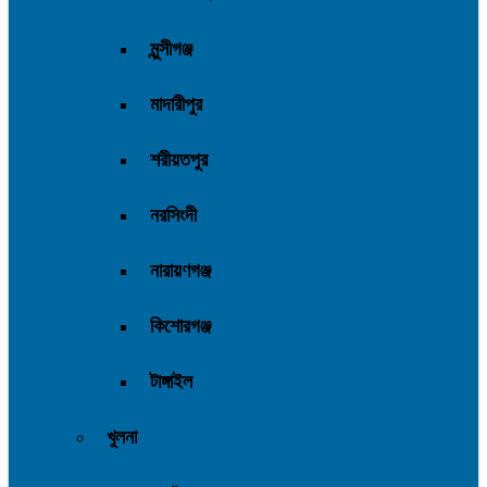
মুন্সীগঞ্জ
মাদারীপুর
শরীয়তপুর
নরসিংদী
নারায়ণগঞ্জ
কিশোরগঞ্জ
টাঙ্গাইল
খুলনা