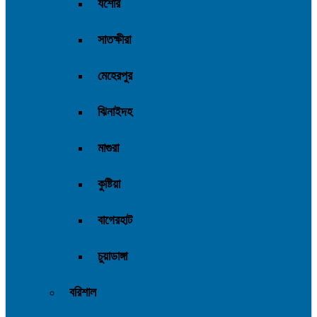
যশোর
সাতক্ষীরা
মেহেরপুর
ঝিনাইদহ
মাগুরা
কুষ্টিয়া
বাগেরহাট
চুয়াডাঙ্গা
বরিশাল