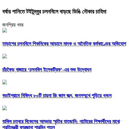
বর্ষার পানিতে টইটুম্বুর চলনবিলে বাড়ছে ডিঙি নৌকার চাহিদা
জনপ্রিয় খবর
তাড়াশের চলনবিলে পিকনিকের আড়ালে মাদক ও অনৈতিক কর্মকাণ্ডের অভিযোগ
চাঁচকৈড় বাজারে ‘চলনবিল ইলেকট্রিক’-এর শুভ উদ্বোধন
বড়াইগ্রামে নিষিদ্ধ ৮০টি চায়না রিং জাল জব্দ, জনসম্মুখে পুড়িয়ে ধ্বংস
হাকিম চত্বরে বিকেলের আড্ডায় স্মৃতির হাতছানি: নাটোরের শিক্ষার্থীদের মাঝে
প্রতিমন্ত্রী ফারজানা শারমিন পুতুল