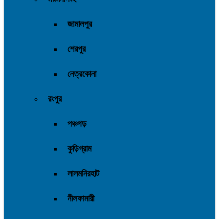
জামালপুর
শেরপুর
নেত্রকোনা
রংপুর
পঞ্চগড়
কুড়িগ্রাম
লালমনিরহাট
নীলফামারী