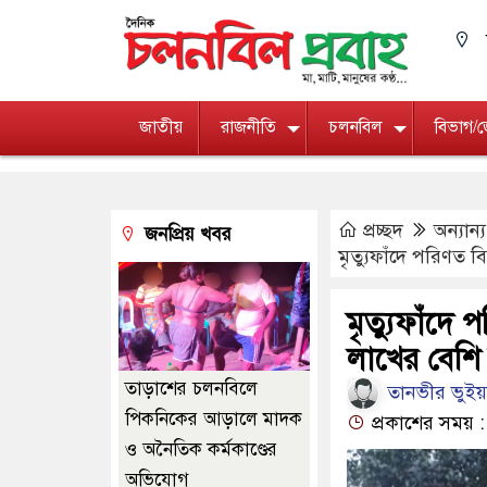
জাতীয়
রাজনীতি
চলনবিল
বিভাগ/
প্রচ্ছদ
অন্যান্য
জনপ্রিয় খবর
মৃত্যুফাঁদে পরিণত 
মৃত্যুফাঁদে
লাখের বেশি 
তাড়াশের চলনবিলে
তানভীর ভুইয়া, 
পিকনিকের আড়ালে মাদক
প্রকাশের সময় : 
ও অনৈতিক কর্মকাণ্ডের
অভিযোগ