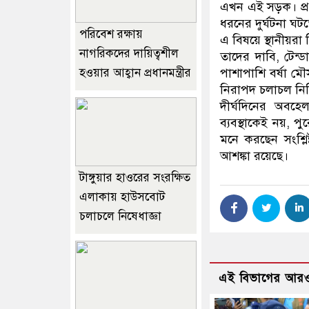
এখন এই সড়ক। প্রত
ধরনের দুর্ঘটনা ঘট
পরিবেশ রক্ষায়
এ বিষয়ে স্থানীয়র
নাগরিকদের দায়িত্বশীল
তাদের দাবি, টেন্
পাশাপাশি বর্ষা মৌ
হওয়ার আহ্বান প্রধানমন্ত্রীর
নিরাপদ চলাচল নিশ
দীর্ঘদিনের অবহেল
ব্যবস্থাকেই নয়, প
মনে করছেন সংশ্লি
আশঙ্কা রয়েছে।
টাঙ্গুয়ার হাওরের সংরক্ষিত
এলাকায় হাউসবোট
চলাচলে নিষেধাজ্ঞা
এই বিভাগের আরও