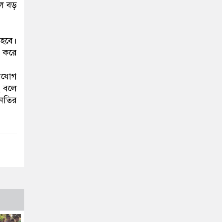
লে বড়
 হবে।
ট করে
গাযোগ
ে বলে
বনতির