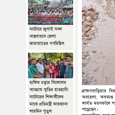
নাটোরে জুলাই সনদ
বাস্তবায়নে জেলা
জামায়াতের গণমিছিল
হাকিম চত্বরে বিকেলের
আড্ডায় স্মৃতির হাতছানি:
ব্রাহ্মণবাড়িয়ার 
অবহেলা, অসমাপ্ত স
নাটোরের শিক্ষার্থীদের
কার্যত মরণফাঁদে 
মাঝে প্রতিমন্ত্রী ফারজানা
পড়েছেন।
শারমিন পুতুল