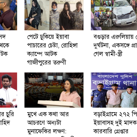
ংসদ
পেটে ঢুকিয়ে ইয়াবা
বগুড়ার এরুলিয়ায় 
থেকে
পাচারের চেষ্টা, রোহিঙ্গা
দুর্ঘটনা, একসঙ্গে প্র
আটক
ক্যাম্পে আটক
গেল স্বামী-স্ত্রী
গাজীপুরের তরুণী
র চুরি
মুখে এক কথা আর
বড়াইগ্রামে ২৭২ প
াহিদ
আচরণে অন্যটা
ইয়াবাসহ দুই মাদক
মুনাফেকির লক্ষণ:
কারবারি গ্রেপ্তার