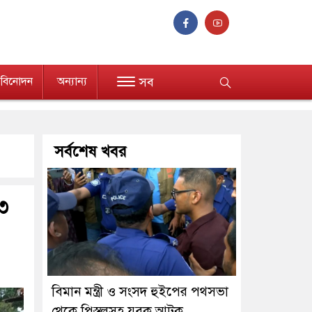
বিনোদন
অন্যান্য
সব
সর্বশেষ খবর
 ৩
বিমান মন্ত্রী ও সংসদ হুইপের পথসভা
থেকে পিস্তলসহ যুবক আটক