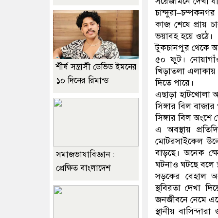
সরেজমিনে দেখা যায়
চান্দুরা–চম্পকনগর
কাজ শেষে প্রায় চা
ভয়াবহ হয়ে ওঠে।
টুকচানপুর থেকে আদম
৫০ ফুট। নোয়াগা
শীর্ষ সন্ত্রাসী ডেভিড ইমনের
খিড়াতলা এলাকায় 
১০ দিনের রিমান্ড
দিতে পারে।
এছাড়া হাটখোলা অ
সিঙ্গার বিল বাজার
সিঙ্গার বিল অংশে 
এ অবস্থায় প্রত
মোটরসাইকেল উল্টে
বাড়ছে। অনেক ক্ষ
সমাজভাষাবিজ্ঞান :
ঘটনাও ঘটছে বলে 
প্রেক্ষিত বাংলাদেশ
সড়কের বেহাল অবস্
স্থবিরতা দেখা দিয়
জনজীবনে নেমে এসে
স্থানীয় বাসিন্দার