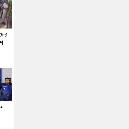
ফের
াণ
িস