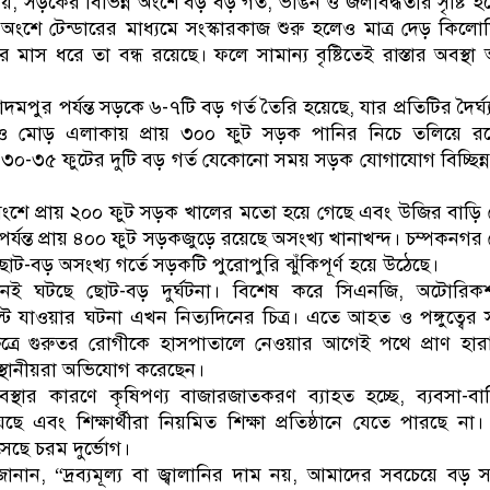
, সড়কের বিভিন্ন অংশে বড় বড় গর্ত, ভাঙন ও জলাবদ্ধতার সৃষ্টি হ
 অংশে টেন্ডারের মাধ্যমে সংস্কারকাজ শুরু হলেও মাত্র দেড় কিলো
র মাস ধরে তা বন্ধ রয়েছে। ফলে সামান্য বৃষ্টিতেই রাস্তার অবস্থ
পুর পর্যন্ত সড়কে ৬-৭টি বড় গর্ত তৈরি হয়েছে, যার প্রতিটির দৈর্ঘ্য 
ঁও মোড় এলাকায় প্রায় ৩০০ ফুট সড়ক পানির নিচে তলিয়ে রয়
৩০-৩৫ ফুটের দুটি বড় গর্ত যেকোনো সময় সড়ক যোগাযোগ বিচ্ছিন্
ংশে প্রায় ২০০ ফুট সড়ক খালের মতো হয়ে গেছে এবং উজির বাড়ি
 পর্যন্ত প্রায় ৪০০ ফুট সড়কজুড়ে রয়েছে অসংখ্য খানাখন্দ। চম্পকনগর
ছোট-বড় অসংখ্য গর্তে সড়কটি পুরোপুরি ঝুঁকিপূর্ণ হয়ে উঠেছে।
িদিনই ঘটছে ছোট-বড় দুর্ঘটনা। বিশেষ করে সিএনজি, অটোরিক
 যাওয়ার ঘটনা এখন নিত্যদিনের চিত্র। এতে আহত ও পঙ্গুত্বের স
েত্রে গুরুতর রোগীকে হাসপাতালে নেওয়ার আগেই পথে প্রাণ হা
স্থানীয়রা অভিযোগ করেছেন।
থার কারণে কৃষিপণ্য বাজারজাতকরণ ব্যাহত হচ্ছে, ব্যবসা-বাণ
েছে এবং শিক্ষার্থীরা নিয়মিত শিক্ষা প্রতিষ্ঠানে যেতে পারছে না
ছে চরম দুর্ভোগ।
া জানান, “দ্রব্যমূল্য বা জ্বালানির দাম নয়, আমাদের সবচেয়ে বড় স