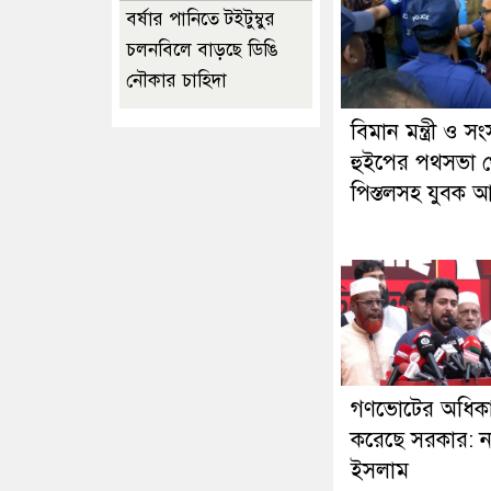
বর্ষার পানিতে টইটুম্বুর
চলনবিলে বাড়ছে ডিঙি
নৌকার চাহিদা
বিমান মন্ত্রী ও স
হুইপের পথসভা 
পিস্তলসহ যুবক 
গণভোটের অধিকা
করেছে সরকার: ন
ইসলাম