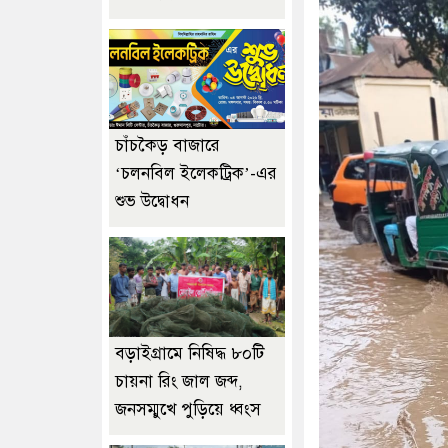
চাঁচকৈড় বাজারে
‘চলনবিল ইলেকট্রিক’-এর
শুভ উদ্বোধন
বড়াইগ্রামে নিষিদ্ধ ৮০টি
চায়না রিং জাল জব্দ,
জনসম্মুখে পুড়িয়ে ধ্বংস