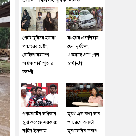
পেটে ঢুকিয়ে ইয়াবা
বগুড়ার এরুলিয়ায়
পাচারের চেষ্টা,
ফের দুর্ঘটনা,
রোহিঙ্গা ক্যাম্পে
একসঙ্গে প্রাণ গেল
আটক গাজীপুরের
স্বামী-স্ত্রী
তরুণী
গণভোটের অধিকার
মুখে এক কথা আর
চুরি করেছে সরকার:
আচরণে অন্যটা
নাহিদ ইসলাম
মুনাফেকির লক্ষণ: