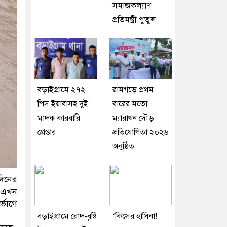
সমাজকল্যাণ
প্রতিমন্ত্রী পুতুল
বড়াইগ্রামে ২৭২
রামগড়ে প্রথম
পিস ইয়াবাসহ দুই
বারের মতো
মাদক কারবারি
ম্যারাথন দৌড়
গ্রেপ্তার
প্রতিযোগিতা ২০২৬
অনুষ্ঠিত
দিনের
ে এখন
্ভোগে
বড়াইগ্রামে রোদ-বৃষ্টি
‘কিসের হাসিনা!