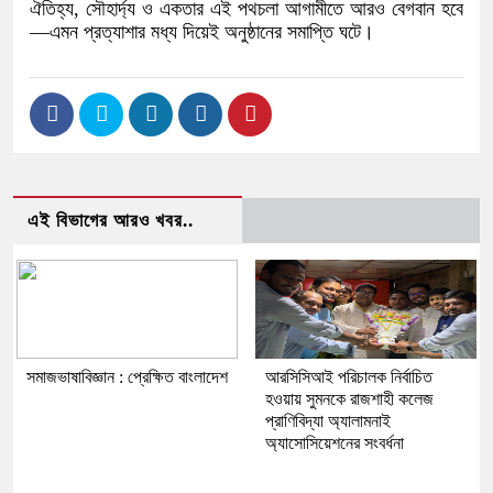
ঐতিহ্য, সৌহার্দ্য ও একতার এই পথচলা আগামীতে আরও বেগবান হবে
—এমন প্রত্যাশার মধ্য দিয়েই অনুষ্ঠানের সমাপ্তি ঘটে।
এই বিভাগের আরও খবর..
সমাজভাষাবিজ্ঞান : প্রেক্ষিত বাংলাদেশ
আরসিসিআই পরিচালক নির্বাচিত
হওয়ায় সুমনকে রাজশাহী কলেজ
প্রাণিবিদ্যা অ্যালামনাই
অ্যাসোসিয়েশনের সংবর্ধনা