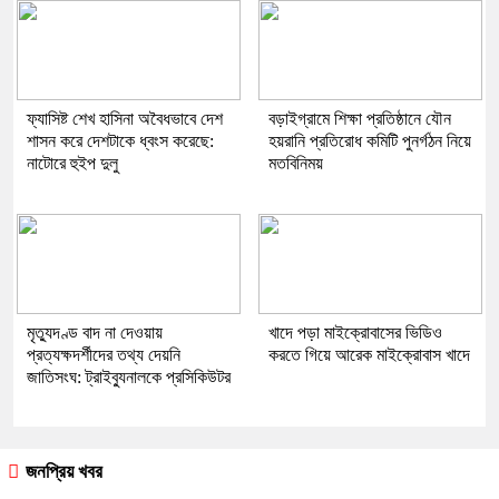
ফ্যাসিষ্ট শেখ হাসিনা অবৈধভাবে দেশ
বড়াইগ্রামে শিক্ষা প্রতিষ্ঠানে যৌন
শাসন করে দেশটাকে ধ্বংস করেছে:
হয়রানি প্রতিরোধ কমিটি পুনর্গঠন নিয়ে
নাটোরে হুইপ দুলু
মতবিনিময়
মৃত্যুদণ্ড বাদ না দেওয়ায়
খাদে পড়া মাইক্রোবাসের ভিডিও
প্রত্যক্ষদর্শীদের তথ্য দেয়নি
করতে গিয়ে আরেক মাইক্রোবাস খাদে
জাতিসংঘ: ট্রাইব্যুনালকে প্রসিকিউটর
জনপ্রিয় খবর