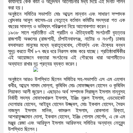
কার্যালয়ে কেক কাটা ও আনন্দঘন আলোচনার মধ্য দিয়ে এই দিনটি পালন
করা হয়।
অনুষ্ঠানে সমিতির সভাপতি মোঃ আব্দুল মান্নান এবং সাধারণ সম্পাদক
খোন্দকার আবুল কাসেম-এর নেতৃত্বে বর্তমান কমিটির সদস্যরা গত এক
বছরের সাফল্য ও ভবিষ্যৎ পরিকল্পনা নিয়ে আলোকপাত করেন।
১৯৩৮ সালে প্রতিষ্ঠিত এই প্রাচীন ও ঐতিহ্যবাহী সংগঠনটি বৃহত্তর
রাজশাহী অঞ্চলের (রাজশাহী, চাঁপাইনবাবগঞ্জ, নাটোর ও নওগাঁ) ঢাকায়
বসবাসরত মানুষের মধ্যে ভ্রাতৃত্ববোধ, সৌহার্দ্য এবং ঐক্যের বন্ধন
সুদৃঢ় করতে দীর্ঘ ৮৭ বছর ধরে নিরলস কাজ করে যাচ্ছে। প্রতিষ্ঠাবার্ষিকীর
এই আয়োজনে বক্তারা সংগঠনের এই গৌরবের ধারা আগামীতেও
অব্যাহত রাখার দৃঢ় প্রত্যয় ব্যক্ত করেন।
অনুষ্ঠানে আরও উপস্থিত ছিলেন সমিতির সহ-সভাপতি এস এম এহসান
কবীর, আব্দুস সামাদ মোল্লা, কৃষিবিদ মোঃ মোফাজ্জ্বল হোসেন ও কৃষিবিদ
লিয়াকত আলী জুয়েল। এছাড়াও অর্থ সম্পাদক সিরাজুল ইসলাম নান্নুসহ
নির্বাহী সদস্য মোফাখখারুল ইসলাম, ইঞ্জিঃ নূরুল ইসলাম, এডভোকেট
দেলোয়ার হোসেন, আইয়ুব হোসেন উজ্জ্বল, মোঃ ইকবাল হোসেন, সৈয়দ
নাজমুল ইসলাম মানিক, কামরুল ইসলাম, রোকসানা রিক্তা,
আশরাফুজ্জামান দোলা, ইকবাল হোসেন, ইঞ্জিঃ গোলাম মোর্শেদ, এ কে এম
মঞ্জুর রেজা এবং আরিফুল ইসলাম আরিফসহ সমিতির অন্যান্য নেতৃবৃন্দ
উপস্থিত ছিলেন।