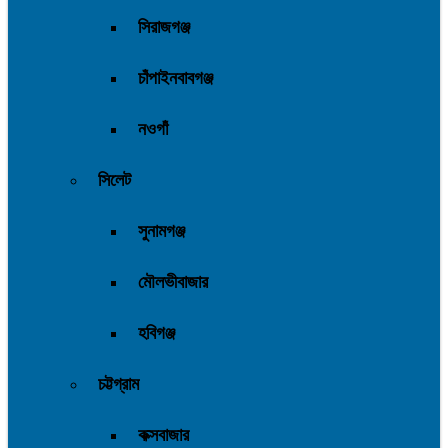
সিরাজগঞ্জ
চাঁপাইনবাবগঞ্জ
নওগাঁ
সিলেট
সুনামগঞ্জ
মৌলভীবাজার
হবিগঞ্জ
চট্টগ্রাম
কক্সবাজার