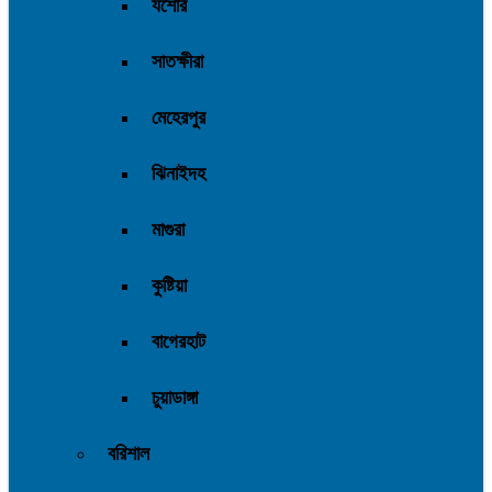
যশোর
সাতক্ষীরা
মেহেরপুর
ঝিনাইদহ
মাগুরা
কুষ্টিয়া
বাগেরহাট
চুয়াডাঙ্গা
বরিশাল