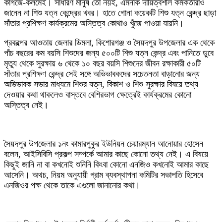
কাগজে-কলমেই। সাধারণ মানুষ তো নয়ই, এমনকি দায়িত্বশীল কর্মকর্তারাও
জানেন না শিশু যত্ন কেন্দ্রের খবর। হাতে গোনা কয়েকটি শিশু যত্ন কেন্দ্র ছাড়া
সাঁতার প্রশিক্ষণ কার্যক্রমের অস্তিত্ব কোথাও খুঁজে পাওয়া যায়নি।
প্রকল্পের আওতায় জেলার ডিমলা, কিশোরগঞ্জ ও সৈয়দপুর উপজেলার এক থেকে
পাঁচ বছরের কম বয়সি শিশুদের জন্য ৫০০টি শিশু যত্ন কেন্দ্র এবং পানিতে ডুবে
মৃত্যু থেকে সুরক্ষায় ৬ থেকে ১০ বছর বয়সি শিশুদের জীবন রক্ষাকারী ৫০টি
সাঁতার প্রশিক্ষণ কেন্দ্র সেই সঙ্গে অভিভাবকদের সচেতনতা বাড়ানোর জন্য
অভিভাবক সভার মাধ্যমে শিশুর যত্ন, বিকাশ ও শিশু সুরক্ষার বিষয়ে তথ্য
দেওয়ার কথা থাকলেও বাস্তবে বেশিরভাগ ক্ষেত্রেই কার্যক্রমের কোনো
অস্তিত্ব নেই।
সৈয়দপুর উপজেলার ১নং কামারপুকুর ইউনিয়ন চেয়ারম্যান আনোয়ার হোসেন
বলেন, আইসিবিসি প্রকল্প সম্পর্কে আমার কাছে কোনো তথ্য নেই। এ বিষয়ে
কিছুই জানি না বা কখনোই শুনিনি কিংবা কোনো এনজিও কখনোই আমার কাছে
আসেনি। অথচ, নিয়ম অনুযায়ী গ্রাম ব্যবস্থাপনা কমিটির সভাপতি হিসেবে
এনজিওর পক্ষ থেকে তাকে এগুলো জানানোর কথা।