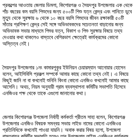
প্রকল্পের আওতায় জেলার ডিমলা, কিশোরগঞ্জ ও সৈয়দপুর উপজেলার এক থেকে
পাঁচ বছরের কম বয়সি শিশুদের জন্য ৫০০টি শিশু যত্ন কেন্দ্র এবং পানিতে ডুবে
মৃত্যু থেকে সুরক্ষায় ৬ থেকে ১০ বছর বয়সি শিশুদের জীবন রক্ষাকারী ৫০টি
সাঁতার প্রশিক্ষণ কেন্দ্র সেই সঙ্গে অভিভাবকদের সচেতনতা বাড়ানোর জন্য
অভিভাবক সভার মাধ্যমে শিশুর যত্ন, বিকাশ ও শিশু সুরক্ষার বিষয়ে তথ্য
দেওয়ার কথা থাকলেও বাস্তবে বেশিরভাগ ক্ষেত্রেই কার্যক্রমের কোনো
অস্তিত্ব নেই।
সৈয়দপুর উপজেলার ১নং কামারপুকুর ইউনিয়ন চেয়ারম্যান আনোয়ার হোসেন
বলেন, আইসিবিসি প্রকল্প সম্পর্কে আমার কাছে কোনো তথ্য নেই। এ বিষয়ে
কিছুই জানি না বা কখনোই শুনিনি কিংবা কোনো এনজিও কখনোই আমার কাছে
আসেনি। অথচ, নিয়ম অনুযায়ী গ্রাম ব্যবস্থাপনা কমিটির সভাপতি হিসেবে
এনজিওর পক্ষ থেকে তাকে এগুলো জানানোর কথা।
জেলার কিশোরগঞ্জ উপজেলা নির্বাহী কর্মকর্তা প্রীতম সাহা বলেন, কিশোরগঞ্জ
উপজেলার এনজিও বিষয়ক সমন্বয় সভায় লাইভ নামের কোনো এনজিওর
প্রতিনিধিকে কখনোই পাওয়া যায়নি। অবাক করার বিষয় হলো, উপজেলা
বাস্তবায়ন কমিটির সভাপতি হলেও তার উপজেলায় লাইফ এনজিওর কার্যক্রম