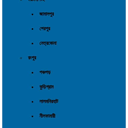
জামালপুর
শেরপুর
নেত্রকোনা
রংপুর
পঞ্চগড়
কুড়িগ্রাম
লালমনিরহাট
নীলফামারী