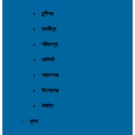
মুন্সীগঞ্জ
মাদারীপুর
শরীয়তপুর
নরসিংদী
নারায়ণগঞ্জ
কিশোরগঞ্জ
টাঙ্গাইল
খুলনা