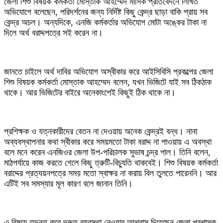
জেলা শিশু বিষয়ক কর্মকর্তা মোস্তাক আহম্মেদ মাসিক প্রতিবেদনে লিখিত
অভিযোগে বলেছেন, পরিদর্শনের জন্য নির্দিষ্ট কিছু কেন্দ্র ছাড়া বাকি প্রায় সব
কেন্দ্র অচল। অন্যদিকে, এনজি কর্মকর্তার অভিযোগ মোটা অঙ্কের টাকা না
দিলে অর্থ বরাদ্দপত্রে সই করেন না।
জানতে চাইলে অর্থ দাবির অভিযোগ অস্বীকার করে আইসিবিসি প্রকল্পের জেলা
শিশু বিষয়ক কর্মকর্তা মোস্তাক আহম্মেদ বলেন, যখন ভিজিটে যাই সব ঠিকঠাক
থাকে। আর ভিজিটের বাইরে অনেকাংশেই কিছুই ঠিক থাকে না।
প্রশিক্ষক ও যত্নকারীদের বেতন না দেওয়ায় অনেক কেন্দ্রই বন্ধ। নানা
অব্যবস্থাপনার কথা স্বীকার করে সময়মতো টাকা বরাদ্দ না পাওয়ায় এ অবস্থা
বলে মনে করেন এনজিওর জেলা উপ-পরিচালক সুভাষ চন্দ্র পাল। তিনি বলেন,
মাঠপর্যায়ে কাজ করতে গেলে কিছু ত্রুটি-বিচ্যুতি থাকবেই। শিশু বিষয়ক কর্মকর্তা
বরাদ্দের প্রত্যয়নপত্রে সময় মতো স্বাক্ষর না করায় বিল তুলতে পারেননি। আর
এটিই সব সমস্যার মূল কারণ বলে জানান তিনি।
এ বিষয়ে তদন্ত করে দ্রুত ব্যবস্থা নেওয়ার আশ্বাস দিয়েছেন জেলা প্রশাসক