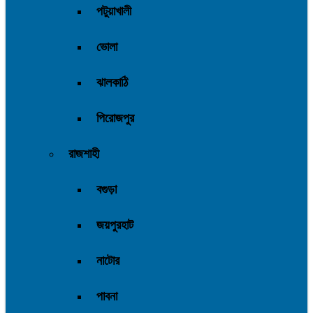
পটুয়াখালী
ভোলা
ঝালকাঠি
পিরোজপুর
রাজশাহী
বগুড়া
জয়পুরহাট
নাটোর
পাবনা