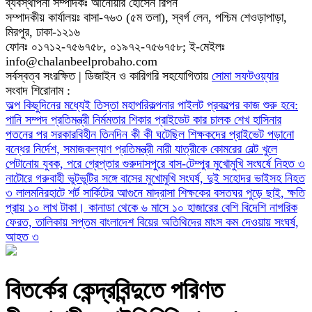
ব্যবস্থাপনা সম্পাদকঃ আনোয়ার হোসেন রিপন
সম্পাদকীয় কার্যালয়ঃ বাসা-৭৬৩ (৫ম তলা), স্বর্গ লেন, পশ্চিম শেওড়াপাড়া,
মিরপুর, ঢাকা-১২১৬
ফোনঃ ০১৭১২-৭৫৬৭৫৮, ০১৯৭২-৭৫৬৭৫৮; ই-মেইলঃ
info@chalanbeelprobaho.com
সর্বস্বত্ব সংরক্ষিত | ডিজাইন ও কারিগরি সহযোগিতায়
সোমা সফটওয়্যার
সংবাদ শিরোনাম :
অল্প কিছুদিনের মধ্যেই তিস্তা মহাপরিকল্পনার পাইলট প্রকল্পের কাজ শুরু হবে:
পানি সম্পদ প্রতিমন্ত্রী
নির্মমতার শিকার প্রাইভেট কার চালক
শেখ হাসিনার
পতনের পর সরকারবিহীন তিনদিন কী কী ঘটেছিল
শিক্ষকদের প্রাইভেট পড়ানো
বন্ধের নির্দেশ, সমাজকল্যাণ প্রতিমন্ত্রী
নারী যাত্রীকে কোমরের বেল্ট খুলে
পেটানোয় যুবক, পরে গ্রেপ্তার
গুরুদাসপুরে বাস-টেম্পুর মুখোমুখি সংঘর্ষে নিহত ৩
নাটোরে গরুবাহী ভুটভুটির সঙ্গে বাসের মুখোমুখি সংঘর্ষ, দুই সহোদর ভাইসহ নিহত
৩
লালমনিরহাটে শর্ট সার্কিটের আগুনে মাদ্রাসা শিক্ষকের বসতঘর পুড়ে ছাই, ক্ষতি
প্রায় ১০ লাখ টাকা।
কানাডা থেকে ৬ মাসে ১০ হাজারের বেশি বিদেশি নাগরিক
ফেরত, তালিকায় সপ্তম বাংলাদেশ
বিয়ের অতিথিদের মাংস কম দেওয়ায় সংঘর্ষ,
আহত ৩
বিতর্কের কেন্দ্রবিন্দুতে পরিণত