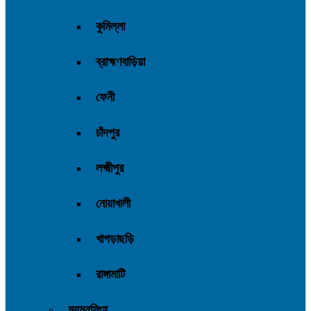
কুমিল্লা
ব্রাহ্মণবাড়িয়া
ফেনী
চাঁদপুর
লক্ষ্মীপুর
নোয়াখালী
খাগড়াছড়ি
রাঙ্গামাটি
ময়মনসিংহ