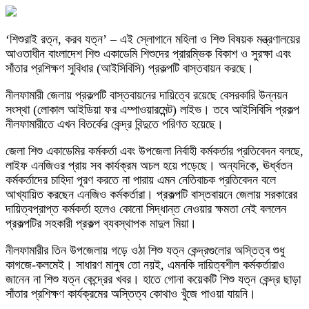
‘শিশুরাই রত্ন, করব যত্ন’ – এই স্লোগানে মহিলা ও শিশু বিষয়ক মন্ত্রণালয়ের
আওতাধীন বাংলাদেশ শিশু একাডেমি শিশুদের প্রারম্ভিক বিকাশ ও সুরক্ষা এবং
সাঁতার প্রশিক্ষণ সুবিধার (আইসিবিসি) প্রকল্পটি বাস্তবায়ন করছে।
নীলফামারী জেলায় প্রকল্পটি বাস্তবায়নের দায়িত্বে রয়েছে বেসরকারি উন্নয়ন
সংস্থা (লোকাল আইডিয়া ফর এম্পাওয়ারমেন্ট) লাইভ। তবে আইসিবিসি প্রকল্প
নীলফামারীতে এখন বিতর্কের কেন্দ্র বিন্দুতে পরিণত হয়েছে।
জেলা শিশু একাডেমির কর্মকর্তা এবং উপজেলা নির্বাহী কর্মকর্তার প্রতিবেদন বলছে,
লাইফ এনজিওর প্রায় সব কার্যক্রম অচল হয়ে পড়েছে। অন্যদিকে, ঊর্ধ্বতন
কর্মকর্তাদের চাহিদা পূরণ করতে না পারায় এমন নেতিবাচক প্রতিবেদন বলে
আখ্যায়িত করছেন এনজিও কর্মকর্তারা। প্রকল্পটি বাস্তবায়নে জেলায় সরকারের
দায়িত্বপ্রাপ্ত কর্মকর্তা হলেও কোনো সিদ্ধান্ত নেওয়ার ক্ষমতা নেই বললেন
প্রকল্পটির সহকারী প্রকল্প ব্যবস্থাপক মাদুল মিয়া।
নীলফামারীর তিন উপজেলায় গড়ে ওঠা শিশু যত্ন কেন্দ্রগুলোর অস্তিত্ব শুধু
কাগজে-কলমেই। সাধারণ মানুষ তো নয়ই, এমনকি দায়িত্বশীল কর্মকর্তারাও
জানেন না শিশু যত্ন কেন্দ্রের খবর। হাতে গোনা কয়েকটি শিশু যত্ন কেন্দ্র ছাড়া
সাঁতার প্রশিক্ষণ কার্যক্রমের অস্তিত্ব কোথাও খুঁজে পাওয়া যায়নি।