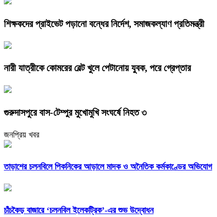
শিক্ষকদের প্রাইভেট পড়ানো বন্ধের নির্দেশ, সমাজকল্যাণ প্রতিমন্ত্রী
নারী যাত্রীকে কোমরের বেল্ট খুলে পেটানোয় যুবক, পরে গ্রেপ্তার
গুরুদাসপুরে বাস-টেম্পুর মুখোমুখি সংঘর্ষে নিহত ৩
জনপ্রিয় খবর
তাড়াশের চলনবিলে পিকনিকের আড়ালে মাদক ও অনৈতিক কর্মকাণ্ডের অভিযোগ
চাঁচকৈড় বাজারে ‘চলনবিল ইলেকট্রিক’-এর শুভ উদ্বোধন