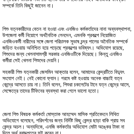
সম্পর্কে তিনি কিছুই জানেন না।
শিশু যত্নকারীদের বেতন না হওয়া এবং এনজিও কর্মকর্তাদের নানা অব্যবস্থাপনা,
উপজেলা কর্মী নিয়োগে অর্থনৈতিক লেনদেন, এমনকি প্রকল্পে নিয়োজিত
এনজিওকর্মী নারীদের সঙ্গে জেলা পরিচালক সুভাষ চন্দ্র পালের অনৈতিক সম্পর্কে
জড়িত হওয়ায় অনিশ্চিত হয়ে পড়েছে প্রকল্পের ভবিষ্যৎ। অভিযোগ রয়েছে,
শিশুদের জন্য খেলনাসামগ্রী সরকার এনজিওটিকে দিয়েছে। কিন্তু এনজিও
কর্মীরা সেই খেলনা শিশুদের দেয়নি।
সহকারী শিশু যত্নকারী জেসমিন আক্তার বলেন, আমাদের কেন্দ্রটিতে বিদ্যুৎ
সংযোগ নেই। নেই কোনো ফ্যান। গরমে কষ্ট হওয়ায় অনেক বাচ্চাই যত্ন
কেন্দ্রে আসতে চায় না। তিনি বলেন, শিশুরা চকলেটের টানে যত্ন কেন্দ্রে আসে,
সেক্ষেত্রে তাদের টিফিনের ব্যবস্থা করা গেলে ভালো হতো।
জেলা শিশু বিষয়ক কর্মকর্তা মোস্তাক আহম্মেদ মাসিক প্রতিবেদনে লিখিত
অভিযোগে বলেছেন, পরিদর্শনের জন্য নির্দিষ্ট কিছু কেন্দ্র ছাড়া বাকি প্রায় সব
কেন্দ্র অচল। অন্যদিকে, এনজি কর্মকর্তার অভিযোগ মোটা অঙ্কের টাকা না
দিলে অর্থ বরাদ্দপত্রে সই করেন না।