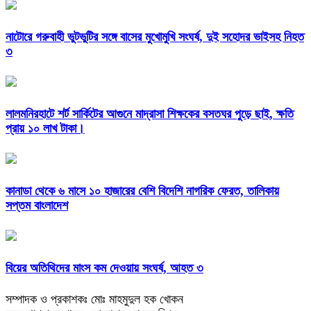
নাটোরে গরুবাহী ভুটভুটির সঙ্গে বাসের মুখোমুখি সংঘর্ষ, দুই সহোদর ভাইসহ নিহত
৩
লালমনিরহাটে শর্ট সার্কিটের আগুনে মাদ্রাসা শিক্ষকের বসতঘর পুড়ে ছাই, ক্ষতি
প্রায় ১০ লাখ টাকা।
কানাডা থেকে ৬ মাসে ১০ হাজারের বেশি বিদেশি নাগরিক ফেরত, তালিকায়
সপ্তম বাংলাদেশ
বিয়ের অতিথিদের মাংস কম দেওয়ায় সংঘর্ষ, আহত ৩
সম্পাদক ও প্রকাশকঃ মোঃ মাহমুদুল হক খোকন