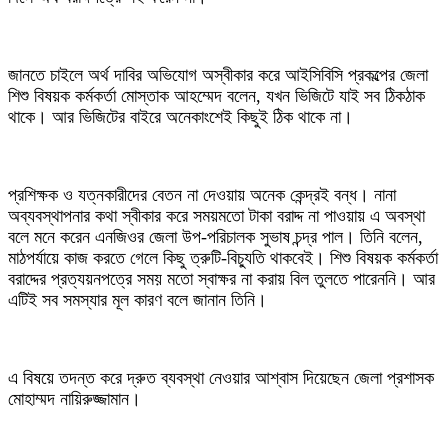
জানতে চাইলে অর্থ দাবির অভিযোগ অস্বীকার করে আইসিবিসি প্রকল্পের জেলা
শিশু বিষয়ক কর্মকর্তা মোস্তাক আহম্মেদ বলেন, যখন ভিজিটে যাই সব ঠিকঠাক
থাকে। আর ভিজিটের বাইরে অনেকাংশেই কিছুই ঠিক থাকে না।
প্রশিক্ষক ও যত্নকারীদের বেতন না দেওয়ায় অনেক কেন্দ্রই বন্ধ। নানা
অব্যবস্থাপনার কথা স্বীকার করে সময়মতো টাকা বরাদ্দ না পাওয়ায় এ অবস্থা
বলে মনে করেন এনজিওর জেলা উপ-পরিচালক সুভাষ চন্দ্র পাল। তিনি বলেন,
মাঠপর্যায়ে কাজ করতে গেলে কিছু ত্রুটি-বিচ্যুতি থাকবেই। শিশু বিষয়ক কর্মকর্তা
বরাদ্দের প্রত্যয়নপত্রে সময় মতো স্বাক্ষর না করায় বিল তুলতে পারেননি। আর
এটিই সব সমস্যার মূল কারণ বলে জানান তিনি।
এ বিষয়ে তদন্ত করে দ্রুত ব্যবস্থা নেওয়ার আশ্বাস দিয়েছেন জেলা প্রশাসক
মোহাম্মদ নায়িরুজ্জামান।