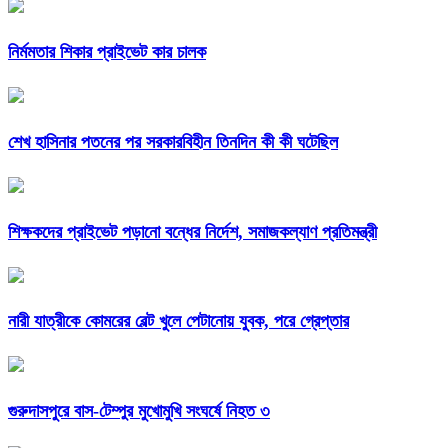
নির্মমতার শিকার প্রাইভেট কার চালক
শেখ হাসিনার পতনের পর সরকারবিহীন তিনদিন কী কী ঘটেছিল
শিক্ষকদের প্রাইভেট পড়ানো বন্ধের নির্দেশ, সমাজকল্যাণ প্রতিমন্ত্রী
নারী যাত্রীকে কোমরের বেল্ট খুলে পেটানোয় যুবক, পরে গ্রেপ্তার
গুরুদাসপুরে বাস-টেম্পুর মুখোমুখি সংঘর্ষে নিহত ৩