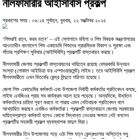
নীলফামারীর আইসিবিসি প্রকল্প
প্রকাশের সময় : ০৬:২৪ পূর্বাহ্ন, বুধবার, ২২ অক্টোবর ২০২৫
‘শিশুরাই রত্ন, করব যত্ন’ – এই স্লোগানে মহিলা ও শিশু বিষয়ক মন্ত্রণালয়ের
আওতাধীন বাংলাদেশ শিশু একাডেমি শিশুদের প্রারম্ভিক বিকাশ ও সুরক্ষা এবং
সাঁতার প্রশিক্ষণ সুবিধার (আইসিবিসি) প্রকল্পটি বাস্তবায়ন করছে।
নীলফামারী জেলায় প্রকল্পটি বাস্তবায়নের দায়িত্বে রয়েছে বেসরকারি উন্নয়ন
সংস্থা (লোকাল আইডিয়া ফর এম্পাওয়ারমেন্ট) লাইভ। তবে আইসিবিসি প্রকল্প
নীলফামারীতে এখন বিতর্কের কেন্দ্র বিন্দুতে পরিণত হয়েছে।
জেলা শিশু একাডেমির কর্মকর্তা এবং উপজেলা নির্বাহী কর্মকর্তার প্রতিবেদন বলছে,
লাইফ এনজিওর প্রায় সব কার্যক্রম অচল হয়ে পড়েছে। অন্যদিকে, ঊর্ধ্বতন
কর্মকর্তাদের চাহিদা পূরণ করতে না পারায় এমন নেতিবাচক প্রতিবেদন বলে
আখ্যায়িত করছেন এনজিও কর্মকর্তারা। প্রকল্পটি বাস্তবায়নে জেলায় সরকারের
দায়িত্বপ্রাপ্ত কর্মকর্তা হলেও কোনো সিদ্ধান্ত নেওয়ার ক্ষমতা নেই বললেন
প্রকল্পটির সহকারী প্রকল্প ব্যবস্থাপক মাদুল মিয়া।
নীলফামারীর তিন উপজেলায় গড়ে ওঠা শিশু যত্ন কেন্দ্রগুলোর অস্তিত্ব শুধু