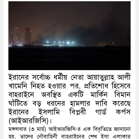
ইরানের সর্বোচ্চ ধর্মীয় নেতা আয়াতুল্লাহ আলী
খামেনি নিহত হওয়ার পর, প্রতিশোধ হিসেবে
বাহরাইনে অবস্থিত একটি মার্কিন বিমান
ঘাঁটিতে বড় ধরনের হামলার দাবি করেছে
ইরানের ইসলামি বিপ্লবী গার্ড কর্পস
(আইআরজিসি)।
মঙ্গলবার (৩ মার্চ) আইআরজিসি-র এক বিবৃতিতে জানানো
হয়, তাদের নৌবাহিনী বাহরাইনের শেখ ইসা এলাকার