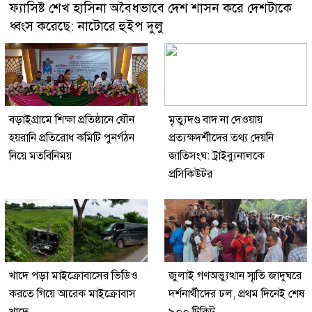
ফ্যাসিষ্ট শেখ হাসিনা অবৈধভাবে দেশ শাসন করে দেশটাকে
ধ্বংস করেছে: নাটোরে হুইপ দুলু
বড়াইগ্রামে শিক্ষা প্রতিষ্ঠানে যৌন
মৃত্যুদণ্ড বাদ না দেওয়ায়
হয়রানি প্রতিরোধ কমিটি পুনর্গঠন
প্রত্যক্ষদর্শীদের তথ্য দেয়নি
নিয়ে মতবিনিময়
জাতিসংঘ: ট্রাইব্যুনালকে
প্রসিকিউটর
খাদে পড়া মাইক্রোবাসের ভিডিও
জুলাই গণঅভ্যুত্থান স্মৃতি জাদুঘরে
করতে গিয়ে আরেক মাইক্রোবাস
দর্শনার্থীদের ঢল, প্রথম দিনেই শেষ
খাদে
৯০০ টিকিট