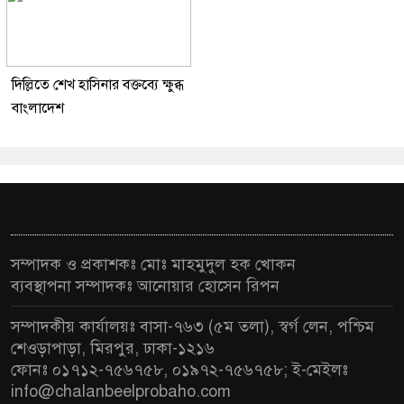
দিল্লিতে শেখ হাসিনার বক্তব্যে ক্ষুব্ধ
বাংলাদেশ
সম্পাদক ও প্রকাশকঃ মোঃ মাহমুদুল হক খোকন
ব্যবস্থাপনা সম্পাদকঃ আনোয়ার হোসেন রিপন
সম্পাদকীয় কার্যালয়ঃ বাসা-৭৬৩ (৫ম তলা), স্বর্গ লেন, পশ্চিম
শেওড়াপাড়া, মিরপুর, ঢাকা-১২১৬
ফোনঃ ০১৭১২-৭৫৬৭৫৮, ০১৯৭২-৭৫৬৭৫৮; ই-মেইলঃ
info@chalanbeelprobaho.com