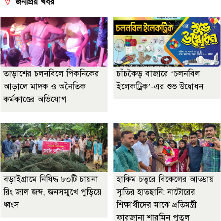
জনপ্রিয় খবর
তাড়াশের চলনবিলে পিকনিকের
চাঁচকৈড় বাজারে ‘চলনবিল
আড়ালে মাদক ও অনৈতিক
ইলেকট্রিক’-এর শুভ উদ্বোধন
কর্মকাণ্ডের অভিযোগ
বড়াইগ্রামে নিষিদ্ধ ৮০টি চায়না
হাকিম চত্বরে বিকেলের আড্ডায়
রিং জাল জব্দ, জনসম্মুখে পুড়িয়ে
স্মৃতির হাতছানি: নাটোরের
ধ্বংস
শিক্ষার্থীদের মাঝে প্রতিমন্ত্রী
ফারজানা শারমিন পুতুল