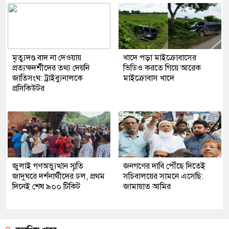
মৃত্যুদণ্ড বাদ না দেওয়ায়
খাদে পড়া মাইক্রোবাসের
প্রত্যক্ষদর্শীদের তথ্য দেয়নি
ভিডিও করতে গিয়ে আরেক
জাতিসংঘ: ট্রাইব্যুনালকে
মাইক্রোবাস খাদে
প্রসিকিউটর
জুলাই গণঅভ্যুত্থান স্মৃতি
জনগণের দাবি পৌঁছে দিতেই
জাদুঘরে দর্শনার্থীদের ঢল, প্রথম
সচিবালয়ের সামনে এসেছি:
দিনেই শেষ ৯০০ টিকিট
জামায়াত আমির