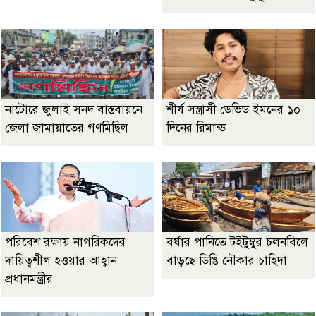
নাটোরে জুলাই সনদ বাস্তবায়নে
শীর্ষ সন্ত্রাসী ডেভিড ইমনের ১০
জেলা জামায়াতের গণমিছিল
দিনের রিমান্ড
পরিবেশ রক্ষায় নাগরিকদের
বর্ষার পানিতে টইটুম্বুর চলনবিলে
দায়িত্বশীল হওয়ার আহ্বান
বাড়ছে ডিঙি নৌকার চাহিদা
প্রধানমন্ত্রীর