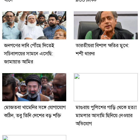
জনগণের দাবি পৌঁছে দিতেই
ভারতীয়রা বিশাল ক্ষতির মুখে:
সচিবালয়ের সামনে এসেছি:
শশী থারুর
জামায়াত আমির
মোজতবা খামেনির সঙ্গে যোগাযোগ
মাগুরায় পুলিশের গাড়ি থেকে হত্যা
কঠিন, তবু তিনি দেশের বড় শক্তি
মামলার আসামি ছিনিয়ে নেওয়ার
অভিযোগ