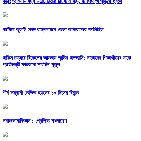
বড়াইগ্রামে নিষিদ্ধ ৮০টি চায়না রিং জাল জব্দ, জনসম্মুখে পুড়িয়ে ধ্বংস
নাটোরে জুলাই সনদ বাস্তবায়নে জেলা জামায়াতের গণমিছিল
হাকিম চত্বরে বিকেলের আড্ডায় স্মৃতির হাতছানি: নাটোরের শিক্ষার্থীদের মাঝে
প্রতিমন্ত্রী ফারজানা শারমিন পুতুল
শীর্ষ সন্ত্রাসী ডেভিড ইমনের ১০ দিনের রিমান্ড
সমাজভাষাবিজ্ঞান : প্রেক্ষিত বাংলাদেশ