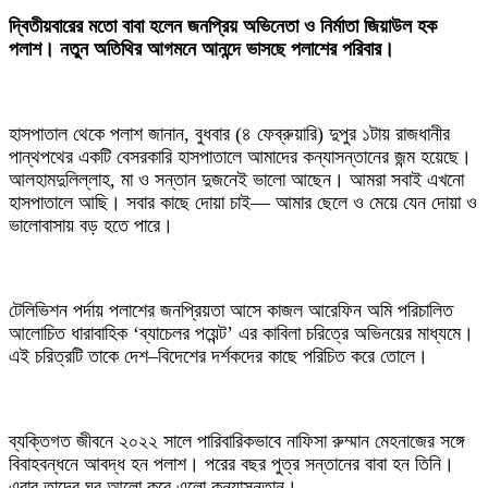
দ্বিতীয়বারের মতো বাবা হলেন জনপ্রিয় অভিনেতা ও নির্মাতা জিয়াউল হক
পলাশ। নতুন অতিথির আগমনে আনন্দে ভাসছে পলাশের পরিবার।
হাসপাতাল থেকে পলাশ জানান, বুধবার (৪ ফেব্রুয়ারি) দুপুর ১টায় রাজধানীর
পান্থপথের একটি বেসরকারি হাসপাতালে আমাদের কন্যাসন্তানের জন্ম হয়েছে।
আলহামদুলিল্লাহ, মা ও সন্তান দুজনেই ভালো আছেন। আমরা সবাই এখনো
হাসপাতালে আছি। সবার কাছে দোয়া চাই— আমার ছেলে ও মেয়ে যেন দোয়া ও
ভালোবাসায় বড় হতে পারে।
টেলিভিশন পর্দায় পলাশের জনপ্রিয়তা আসে কাজল আরেফিন অমি পরিচালিত
আলোচিত ধারাবাহিক ‘ব্যাচেলর পয়েন্ট’ এর কাবিলা চরিত্রে অভিনয়ের মাধ্যমে।
এই চরিত্রটি তাকে দেশ–বিদেশের দর্শকদের কাছে পরিচিত করে তোলে।
ব্যক্তিগত জীবনে ২০২২ সালে পারিবারিকভাবে নাফিসা রুম্মান মেহনাজের সঙ্গে
বিবাহবন্ধনে আবদ্ধ হন পলাশ। পরের বছর পুত্র সন্তানের বাবা হন তিনি।
এবার তাদের ঘর আলো করে এলো কন্যাসন্তান।