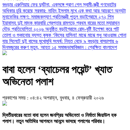
বগুড়ার এরুলিয়ায় ফের দুর্ঘটনা, একসঙ্গে প্রাণ গেল স্বামী-স্ত্রী
গণভোটের
অধিকার চুরি করেছে সরকার: নাহিদ ইসলাম
মুখে এক কথা আর আচরণে অন্যটা
মুনাফেকির লক্ষণ: সমাজকল্যাণ প্রতিমন্ত্রী পুতুল
বড়াইগ্রামে ২৭২ পিস
ইয়াবাসহ দুই মাদক কারবারি গ্রেপ্তার
রামগড়ে প্রথম বারের মতো ম্যারাথন
দৌড় প্রতিযোগিতা ২০২৬ অনুষ্ঠিত
বড়াইগ্রামে রোদ-বৃষ্টি উপেক্ষা করে পাট
তোলা ও শুকানোয় ব্যস্ত কৃষক
‘কিসের হাসিনা! মাঝে মাঝে শুধু আওয়াজ শোনা
যায়
সিলেটে দুই বাসের মুখোমুখি সংঘর্ষ: নিহত বেড়ে ৯
বগুড়ায় বাসচাপায় ৬
দিনমজুরের করুণ মৃত্যু, আহত ১৫
সমাজভাষাবিজ্ঞান : প্রেক্ষিত বাংলাদেশ
বাবা হলেন ‘ব্যাচেলর পয়েন্ট’ খ্যাত
অভিনেতা পলাশ
প্রকাশের সময় : ০৪:৪২ অপরাহ্ন, বুধবার, ৪ ফেব্রুয়ারী ২০২৬
দ্বিতীয়বারের মতো বাবা হলেন জনপ্রিয় অভিনেতা ও নির্মাতা জিয়াউল হক
পলাশ। নতুন অতিথির আগমনে আনন্দে ভাসছে পলাশের পরিবার।