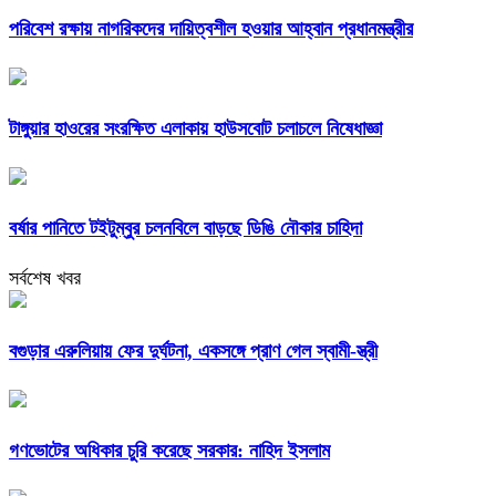
পরিবেশ রক্ষায় নাগরিকদের দায়িত্বশীল হওয়ার আহ্বান প্রধানমন্ত্রীর
টাঙ্গুয়ার হাওরের সংরক্ষিত এলাকায় হাউসবোট চলাচলে নিষেধাজ্ঞা
বর্ষার পানিতে টইটুম্বুর চলনবিলে বাড়ছে ডিঙি নৌকার চাহিদা
সর্বশেষ খবর
বগুড়ার এরুলিয়ায় ফের দুর্ঘটনা, একসঙ্গে প্রাণ গেল স্বামী-স্ত্রী
গণভোটের অধিকার চুরি করেছে সরকার: নাহিদ ইসলাম