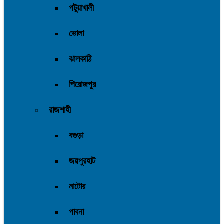
পটুয়াখালী
ভোলা
ঝালকাঠি
পিরোজপুর
রাজশাহী
বগুড়া
জয়পুরহাট
নাটোর
পাবনা