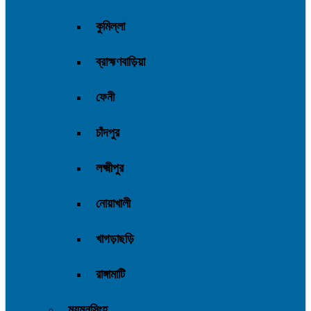
কুমিল্লা
ব্রাহ্মণবাড়িয়া
ফেনী
চাঁদপুর
লক্ষ্মীপুর
নোয়াখালী
খাগড়াছড়ি
রাঙ্গামাটি
ময়মনসিংহ