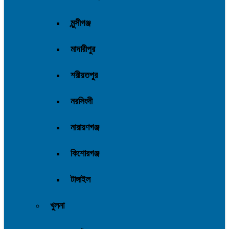
মুন্সীগঞ্জ
মাদারীপুর
শরীয়তপুর
নরসিংদী
নারায়ণগঞ্জ
কিশোরগঞ্জ
টাঙ্গাইল
খুলনা