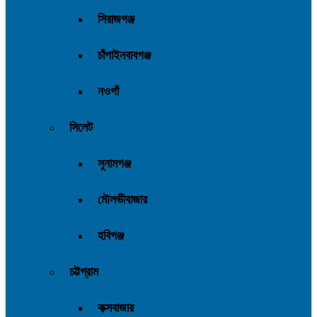
সিরাজগঞ্জ
চাঁপাইনবাবগঞ্জ
নওগাঁ
সিলেট
সুনামগঞ্জ
মৌলভীবাজার
হবিগঞ্জ
চট্টগ্রাম
কক্সবাজার