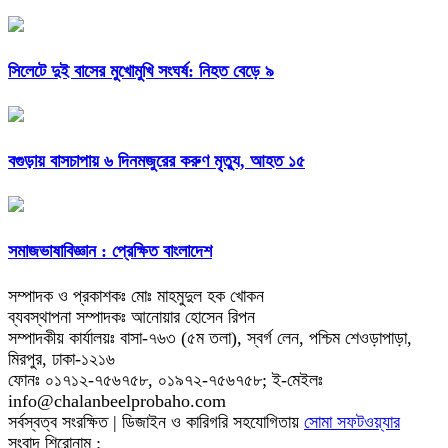
সিলেটে দুই বাসের মুখোমুখি সংঘর্ষ: নিহত বেড়ে ৯
বগুড়ায় বাসচাপায় ৬ দিনমজুরের করুণ মৃত্যু, আহত ১৫
সমাজভাষাবিজ্ঞান : প্রেক্ষিত বাংলাদেশ
সম্পাদক ও প্রকাশকঃ মোঃ মাহমুদুল হক খোকন
ব্যবস্থাপনা সম্পাদকঃ আনোয়ার হোসেন রিপন
সম্পাদকীয় কার্যালয়ঃ বাসা-৭৬৩ (৫ম তলা), স্বর্গ লেন, পশ্চিম শেওড়াপাড়া,
মিরপুর, ঢাকা-১২১৬
ফোনঃ ০১৭১২-৭৫৬৭৫৮, ০১৯৭২-৭৫৬৭৫৮; ই-মেইলঃ
info@chalanbeelprobaho.com
সর্বস্বত্ব সংরক্ষিত | ডিজাইন ও কারিগরি সহযোগিতায়
সোমা সফটওয়্যার
সংবাদ শিরোনাম :