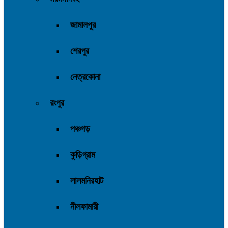
জামালপুর
শেরপুর
নেত্রকোনা
রংপুর
পঞ্চগড়
কুড়িগ্রাম
লালমনিরহাট
নীলফামারী