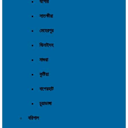
যশোর
সাতক্ষীরা
মেহেরপুর
ঝিনাইদহ
মাগুরা
কুষ্টিয়া
বাগেরহাট
চুয়াডাঙ্গা
বরিশাল