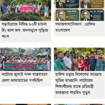
বড়াইগ্রামে নিষিদ্ধ ৮০টি চায়না
সমাজভাষাবিজ্ঞান : প্রেক্ষিত
রিং জাল জব্দ, জনসম্মুখে পুড়িয়ে
বাংলাদেশ
ধ্বংস
নাটোরে জুলাই সনদ বাস্তবায়নে
হাকিম চত্বরে বিকেলের আড্ডায়
জেলা জামায়াতের গণমিছিল
স্মৃতির হাতছানি: নাটোরের
শিক্ষার্থীদের মাঝে প্রতিমন্ত্রী
ফারজানা শারমিন পুতুল