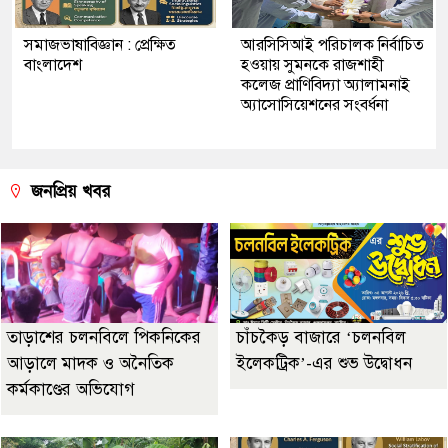
সমাজভাষাবিজ্ঞান : প্রেক্ষিত
আরসিসিআই পরিচালক নির্বাচিত
বাংলাদেশ
হওয়ায় সুমনকে রাজশাহী
কলেজ প্রাণিবিদ্যা অ্যালামনাই
অ্যাসোসিয়েশনের সংবর্ধনা
জনপ্রিয় খবর
তাড়াশের চলনবিলে পিকনিকের
চাঁচকৈড় বাজারে ‘চলনবিল
আড়ালে মাদক ও অনৈতিক
ইলেকট্রিক’-এর শুভ উদ্বোধন
কর্মকাণ্ডের অভিযোগ