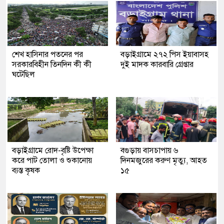
শেখ হাসিনার পতনের পর
বড়াইগ্রামে ২৭২ পিস ইয়াবাসহ
সরকারবিহীন তিনদিন কী কী
দুই মাদক কারবারি গ্রেপ্তার
ঘটেছিল
বড়াইগ্রামে রোদ-বৃষ্টি উপেক্ষা
বগুড়ায় বাসচাপায় ৬
করে পাট তোলা ও শুকানোয়
দিনমজুরের করুণ মৃত্যু, আহত
ব্যস্ত কৃষক
১৫