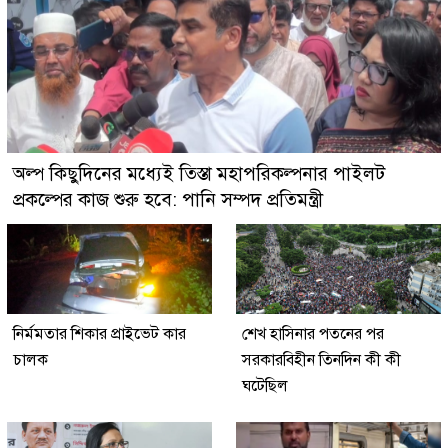
অল্প কিছুদিনের মধ্যেই তিস্তা মহাপরিকল্পনার পাইলট
প্রকল্পের কাজ শুরু হবে: পানি সম্পদ প্রতিমন্ত্রী
নির্মমতার শিকার প্রাইভেট কার
শেখ হাসিনার পতনের পর
চালক
সরকারবিহীন তিনদিন কী কী
ঘটেছিল