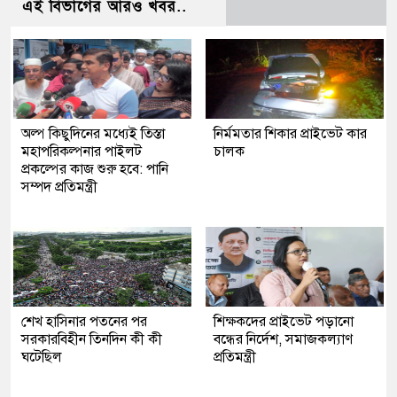
এই বিভাগের আরও খবর..
অল্প কিছুদিনের মধ্যেই তিস্তা
নির্মমতার শিকার প্রাইভেট কার
মহাপরিকল্পনার পাইলট
চালক
প্রকল্পের কাজ শুরু হবে: পানি
সম্পদ প্রতিমন্ত্রী
শেখ হাসিনার পতনের পর
শিক্ষকদের প্রাইভেট পড়ানো
সরকারবিহীন তিনদিন কী কী
বন্ধের নির্দেশ, সমাজকল্যাণ
ঘটেছিল
প্রতিমন্ত্রী