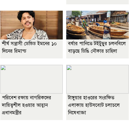
শীর্ষ সন্ত্রাসী ডেভিড ইমনের ১০
বর্ষার পানিতে টইটুম্বুর চলনবিলে
দিনের রিমান্ড
বাড়ছে ডিঙি নৌকার চাহিদা
পরিবেশ রক্ষায় নাগরিকদের
টাঙ্গুয়ার হাওরের সংরক্ষিত
দায়িত্বশীল হওয়ার আহ্বান
এলাকায় হাউসবোট চলাচলে
প্রধানমন্ত্রীর
নিষেধাজ্ঞা