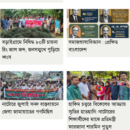
বড়াইগ্রামে নিষিদ্ধ ৮০টি চায়না
সমাজভাষাবিজ্ঞান : প্রেক্ষিত
রিং জাল জব্দ, জনসম্মুখে পুড়িয়ে
বাংলাদেশ
ধ্বংস
নাটোরে জুলাই সনদ বাস্তবায়নে
হাকিম চত্বরে বিকেলের আড্ডায়
জেলা জামায়াতের গণমিছিল
স্মৃতির হাতছানি: নাটোরের
শিক্ষার্থীদের মাঝে প্রতিমন্ত্রী
ফারজানা শারমিন পুতুল