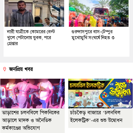
নারী যাত্রীকে কোমরের বেল্ট
গুরুদাসপুরে বাস-টেম্পুর
খুলে পেটানোয় যুবক, পরে
মুখোমুখি সংঘর্ষে নিহত ৩
গ্রেপ্তার
জনপ্রিয় খবর
তাড়াশের চলনবিলে পিকনিকের
চাঁচকৈড় বাজারে ‘চলনবিল
আড়ালে মাদক ও অনৈতিক
ইলেকট্রিক’-এর শুভ উদ্বোধন
কর্মকাণ্ডের অভিযোগ