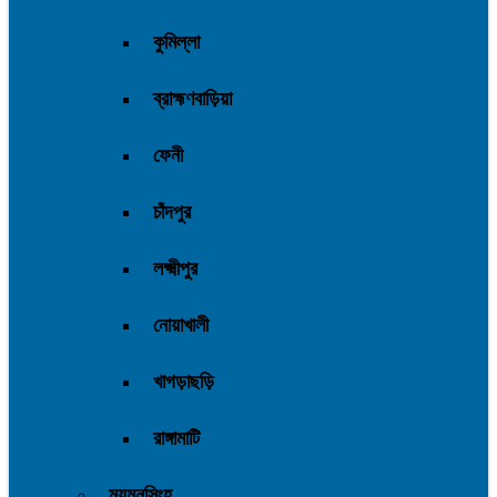
কুমিল্লা
ব্রাহ্মণবাড়িয়া
ফেনী
চাঁদপুর
লক্ষ্মীপুর
নোয়াখালী
খাগড়াছড়ি
রাঙ্গামাটি
ময়মনসিংহ