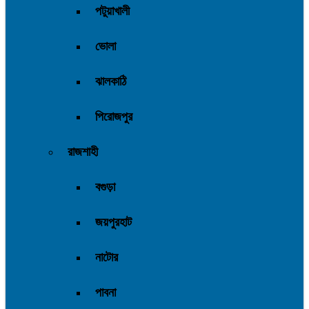
পটুয়াখালী
ভোলা
ঝালকাঠি
পিরোজপুর
রাজশাহী
বগুড়া
জয়পুরহাট
নাটোর
পাবনা