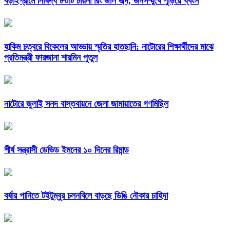
বড়াইগ্রামে নিষিদ্ধ ৮০টি চায়না রিং জাল জব্দ, জনসম্মুখে পুড়িয়ে ধ্বংস
হাকিম চত্বরে বিকেলের আড্ডায় স্মৃতির হাতছানি: নাটোরের শিক্ষার্থীদের মাঝে
প্রতিমন্ত্রী ফারজানা শারমিন পুতুল
নাটোরে জুলাই সনদ বাস্তবায়নে জেলা জামায়াতের গণমিছিল
শীর্ষ সন্ত্রাসী ডেভিড ইমনের ১০ দিনের রিমান্ড
বর্ষার পানিতে টইটুম্বুর চলনবিলে বাড়ছে ডিঙি নৌকার চাহিদা