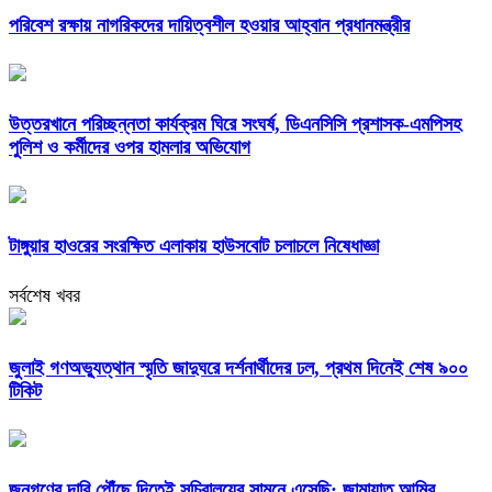
পরিবেশ রক্ষায় নাগরিকদের দায়িত্বশীল হওয়ার আহ্বান প্রধানমন্ত্রীর
উত্তরখানে পরিচ্ছন্নতা কার্যক্রম ঘিরে সংঘর্ষ, ডিএনসিসি প্রশাসক-এমপিসহ
পুলিশ ও কর্মীদের ওপর হামলার অভিযোগ
টাঙ্গুয়ার হাওরের সংরক্ষিত এলাকায় হাউসবোট চলাচলে নিষেধাজ্ঞা
সর্বশেষ খবর
জুলাই গণঅভ্যুত্থান স্মৃতি জাদুঘরে দর্শনার্থীদের ঢল, প্রথম দিনেই শেষ ৯০০
টিকিট
জনগণের দাবি পৌঁছে দিতেই সচিবালয়ের সামনে এসেছি: জামায়াত আমির