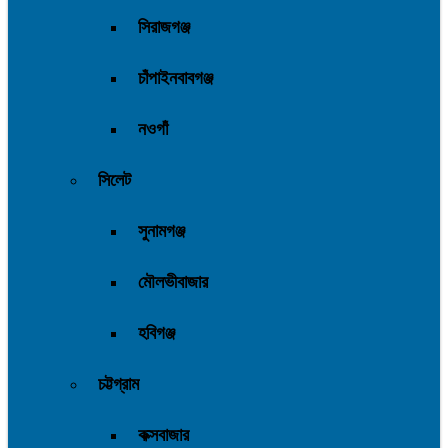
সিরাজগঞ্জ
চাঁপাইনবাবগঞ্জ
নওগাঁ
সিলেট
সুনামগঞ্জ
মৌলভীবাজার
হবিগঞ্জ
চট্টগ্রাম
কক্সবাজার