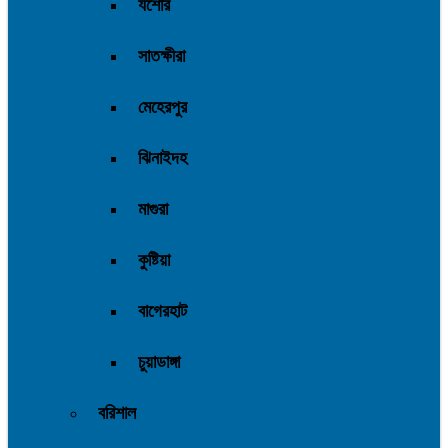
যশোর
সাতক্ষীরা
মেহেরপুর
ঝিনাইদহ
মাগুরা
কুষ্টিয়া
বাগেরহাট
চুয়াডাঙ্গা
বরিশাল