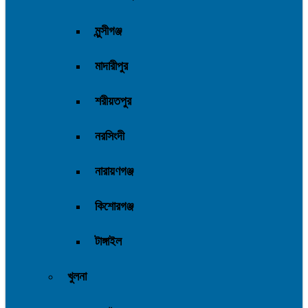
মুন্সীগঞ্জ
মাদারীপুর
শরীয়তপুর
নরসিংদী
নারায়ণগঞ্জ
কিশোরগঞ্জ
টাঙ্গাইল
খুলনা