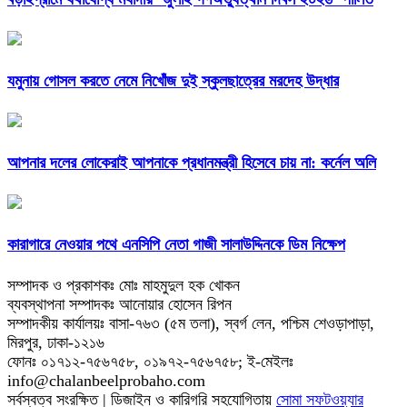
যমুনায় গোসল করতে নেমে নিখোঁজ দুই স্কুলছাত্রের মরদেহ উদ্ধার
আপনার দলের লোকেরাই আপনাকে প্রধানমন্ত্রী হিসেবে চায় না: কর্নেল অলি
কারাগারে নেওয়ার পথে এনসিপি নেতা গাজী সালাউদ্দিনকে ডিম নিক্ষেপ
সম্পাদক ও প্রকাশকঃ মোঃ মাহমুদুল হক খোকন
ব্যবস্থাপনা সম্পাদকঃ আনোয়ার হোসেন রিপন
সম্পাদকীয় কার্যালয়ঃ বাসা-৭৬৩ (৫ম তলা), স্বর্গ লেন, পশ্চিম শেওড়াপাড়া,
মিরপুর, ঢাকা-১২১৬
ফোনঃ ০১৭১২-৭৫৬৭৫৮, ০১৯৭২-৭৫৬৭৫৮; ই-মেইলঃ
info@chalanbeelprobaho.com
সর্বস্বত্ব সংরক্ষিত | ডিজাইন ও কারিগরি সহযোগিতায়
সোমা সফটওয়্যার