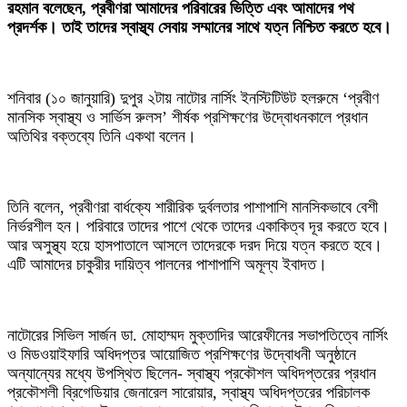
রহমান বলেছেন, প্রবীণরা আমাদের পরিবারের ভিত্তি এবং আমাদের পথ
প্রদর্শক। তাই তাদের স্বাস্থ্য সেবায় সম্মানের সাথে যত্ন নিশ্চিত করতে হবে।
শনিবার (১০ জানুয়ারি) দুপুর ২টায় নাটোর নার্সিং ইনস্টিটিউট হলরুমে ‘প্রবীণ
মানসিক স্বাস্থ্য ও সার্ভিস রুলস’ শীর্ষক প্রশিক্ষণের উদ্বোধনকালে প্রধান
অতিথির বক্তব্যে তিনি একথা বলেন।
তিনি বলেন, প্রবীণরা বার্ধক্যে শারীরিক দুর্বলতার পাশাপাশি মানসিকভাবে বেশী
নির্ভরশীল হন। পরিবারে তাদের পাশে থেকে তাদের একাকিত্ব দূর করতে হবে।
আর অসুস্থ্য হয়ে হাসপাতালে আসলে তাদেরকে দরদ দিয়ে যত্ন করতে হবে।
এটি আমাদের চাকুরীর দায়িত্ব পালনের পাশাপাশি অমূল্য ইবাদত।
নাটোরের সিভিল সার্জন ডা. মোহাম্মদ মুক্তাদির আরেফীনের সভাপতিত্বে নার্সিং
ও মিডওয়াইফারি অধিদপ্তর আয়োজিত প্রশিক্ষণের উদ্বোধনী অনুষ্ঠানে
অন্যান্যের মধ্যে উপস্থিত ছিলেন- স্বাস্থ্য প্রকৌশল অধিদপ্তরের প্রধান
প্রকৌশলী ব্রিগেডিয়ার জেনারেল সারোয়ার, স্বাস্থ্য অধিদপ্তরের পরিচালক