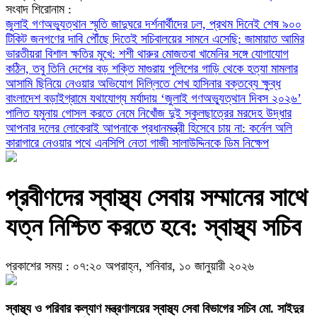
সংবাদ শিরোনাম :
জুলাই গণঅভ্যুত্থান স্মৃতি জাদুঘরে দর্শনার্থীদের ঢল, প্রথম দিনেই শেষ ৯০০
টিকিট
জনগণের দাবি পৌঁছে দিতেই সচিবালয়ের সামনে এসেছি: জামায়াত আমির
ভারতীয়রা বিশাল ক্ষতির মুখে: শশী থারুর
মোজতবা খামেনির সঙ্গে যোগাযোগ
কঠিন, তবু তিনি দেশের বড় শক্তি
মাগুরায় পুলিশের গাড়ি থেকে হত্যা মামলার
আসামি ছিনিয়ে নেওয়ার অভিযোগ
দিল্লিতে শেখ হাসিনার বক্তব্যে ক্ষুব্ধ
বাংলাদেশ
বড়াইগ্রামে যথাযোগ্য মর্যাদায় ‘জুলাই গণঅভ্যুত্থান দিবস ২০২৬’
পালিত
যমুনায় গোসল করতে নেমে নিখোঁজ দুই স্কুলছাত্রের মরদেহ উদ্ধার
আপনার দলের লোকেরাই আপনাকে প্রধানমন্ত্রী হিসেবে চায় না: কর্নেল অলি
কারাগারে নেওয়ার পথে এনসিপি নেতা গাজী সালাউদ্দিনকে ডিম নিক্ষেপ
প্রবীণদের স্বাস্থ্য সেবায় সম্মানের সাথে
যত্ন নিশ্চিত করতে হবে: স্বাস্থ্য সচিব
প্রকাশের সময় : ০৭:২০ অপরাহ্ন, শনিবার, ১০ জানুয়ারী ২০২৬
স্বাস্থ্য ও পরিবার কল্যাণ মন্ত্রণালয়ের স্বাস্থ্য সেবা বিভাগের সচিব মো. সাইদুর