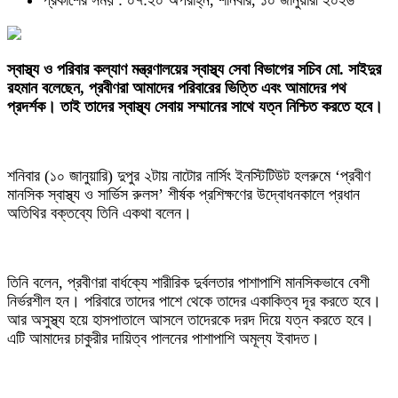
প্রকাশের সময় : ০৭:২০ অপরাহ্ন, শনিবার, ১০ জানুয়ারী ২০২৬
স্বাস্থ্য ও পরিবার কল্যাণ মন্ত্রণালয়ের স্বাস্থ্য সেবা বিভাগের সচিব মো. সাইদুর
রহমান বলেছেন, প্রবীণরা আমাদের পরিবারের ভিত্তি এবং আমাদের পথ
প্রদর্শক। তাই তাদের স্বাস্থ্য সেবায় সম্মানের সাথে যত্ন নিশ্চিত করতে হবে।
শনিবার (১০ জানুয়ারি) দুপুর ২টায় নাটোর নার্সিং ইনস্টিটিউট হলরুমে ‘প্রবীণ
মানসিক স্বাস্থ্য ও সার্ভিস রুলস’ শীর্ষক প্রশিক্ষণের উদ্বোধনকালে প্রধান
অতিথির বক্তব্যে তিনি একথা বলেন।
তিনি বলেন, প্রবীণরা বার্ধক্যে শারীরিক দুর্বলতার পাশাপাশি মানসিকভাবে বেশী
নির্ভরশীল হন। পরিবারে তাদের পাশে থেকে তাদের একাকিত্ব দূর করতে হবে।
আর অসুস্থ্য হয়ে হাসপাতালে আসলে তাদেরকে দরদ দিয়ে যত্ন করতে হবে।
এটি আমাদের চাকুরীর দায়িত্ব পালনের পাশাপাশি অমূল্য ইবাদত।