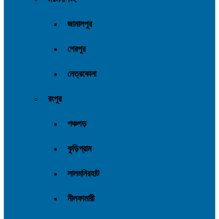
জামালপুর
শেরপুর
নেত্রকোনা
রংপুর
পঞ্চগড়
কুড়িগ্রাম
লালমনিরহাট
নীলফামারী