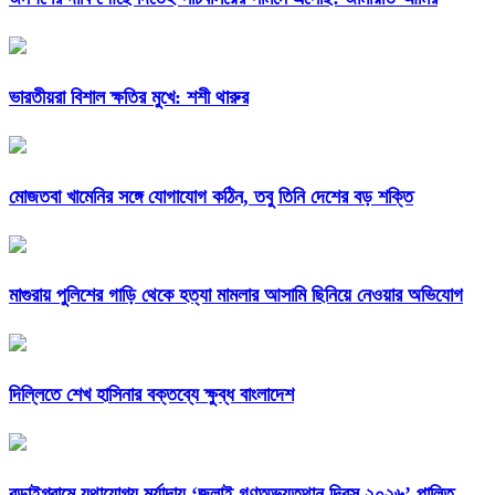
ভারতীয়রা বিশাল ক্ষতির মুখে: শশী থারুর
মোজতবা খামেনির সঙ্গে যোগাযোগ কঠিন, তবু তিনি দেশের বড় শক্তি
মাগুরায় পুলিশের গাড়ি থেকে হত্যা মামলার আসামি ছিনিয়ে নেওয়ার অভিযোগ
দিল্লিতে শেখ হাসিনার বক্তব্যে ক্ষুব্ধ বাংলাদেশ
বড়াইগ্রামে যথাযোগ্য মর্যাদায় ‘জুলাই গণঅভ্যুত্থান দিবস ২০২৬’ পালিত