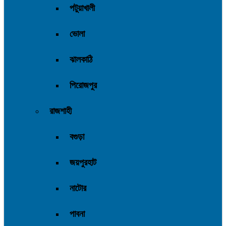
পটুয়াখালী
ভোলা
ঝালকাঠি
পিরোজপুর
রাজশাহী
বগুড়া
জয়পুরহাট
নাটোর
পাবনা