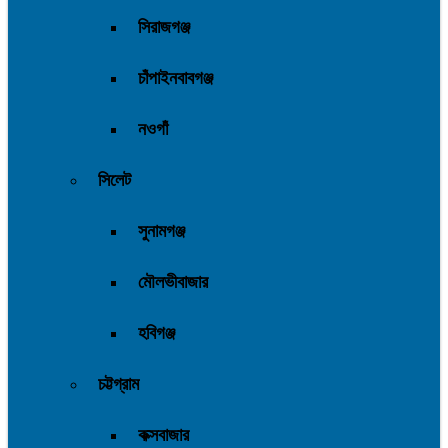
সিরাজগঞ্জ
চাঁপাইনবাবগঞ্জ
নওগাঁ
সিলেট
সুনামগঞ্জ
মৌলভীবাজার
হবিগঞ্জ
চট্টগ্রাম
কক্সবাজার