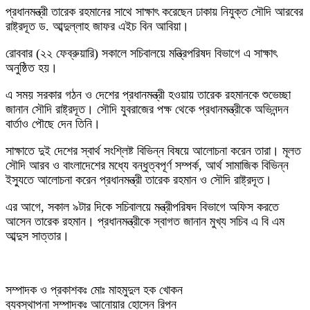
প্রধানমন্ত্রী তারেক রহমানের সাথে সাক্ষাৎ করেছেন ঢাকায় নিযুক্ত সৌদি আরবের
রাষ্ট্রদূত ড. আব্দুল্লাহ জাফর এইচ বিন আবিয়া।
রোববার (২২ ফেব্রুয়ারি) সকালে সচিবালয়ে মন্ত্রিপরিষদ বিভাগে এ সাক্ষাৎ
অনুষ্ঠিত হয়।
এ সময় সরকার গঠন ও দেশের প্রধানমন্ত্রী হওয়ায় তারেক রহমানকে শুভেচ্ছা
জানান সৌদি রাষ্ট্রদূত। সৌদি যুবরাজের পক্ষ থেকে প্রধানমন্ত্রীকে অভিনন্দন
বার্তাও পৌছে দেন তিনি।
সাক্ষাতে দুই দেশের স্বার্থ সংশ্লিষ্ট বিভিন্ন বিষয়ে আলোচনা করেন তারা। মূলত
সৌদি আরব ও বাংলাদেশের মধ্যে বন্ধুত্বপূর্ণ সম্পর্ক, আর্থ সামাজিক বিভিন্ন
ইস্যুতে আলোচনা করেন প্রধানমন্ত্রী তারেক রহমান ও সৌদি রাষ্ট্রদূত।
এর আগে, সকাল ৯টার দিকে সচিবালয়ে মন্ত্রীপরিষদ বিভাগে অফিস করতে
আসেন তারেক রহমান। প্রধানমন্ত্রীকে স্বাগত জানান মুখ্য সচিব এ বি এম
আব্দুস সাত্তার।
সম্পাদক ও প্রকাশকঃ মোঃ মাহমুদুল হক খোকন
ব্যবস্থাপনা সম্পাদকঃ আনোয়ার হোসেন রিপন