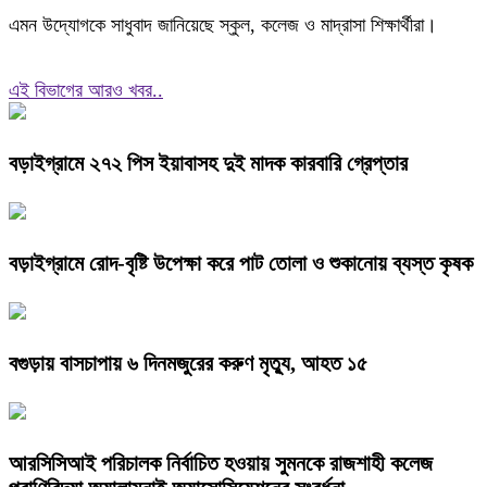
এমন উদ্যোগকে সাধুবাদ জানিয়েছে স্কুল, কলেজ ও মাদ্রাসা শিক্ষার্থীরা।
এই বিভাগের আরও খবর..
বড়াইগ্রামে ২৭২ পিস ইয়াবাসহ দুই মাদক কারবারি গ্রেপ্তার
বড়াইগ্রামে রোদ-বৃষ্টি উপেক্ষা করে পাট তোলা ও শুকানোয় ব্যস্ত কৃষক
বগুড়ায় বাসচাপায় ৬ দিনমজুরের করুণ মৃত্যু, আহত ১৫
আরসিসিআই পরিচালক নির্বাচিত হওয়ায় সুমনকে রাজশাহী কলেজ