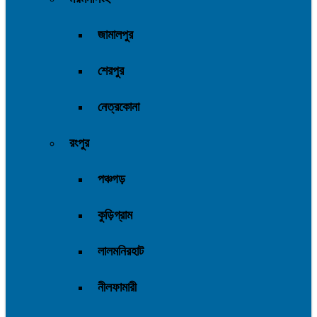
জামালপুর
শেরপুর
নেত্রকোনা
রংপুর
পঞ্চগড়
কুড়িগ্রাম
লালমনিরহাট
নীলফামারী