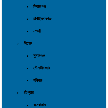
সিরাজগঞ্জ
চাঁপাইনবাবগঞ্জ
নওগাঁ
সিলেট
সুনামগঞ্জ
মৌলভীবাজার
হবিগঞ্জ
চট্টগ্রাম
কক্সবাজার