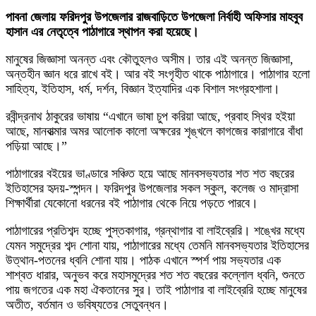
পাবনা জেলায় ফরিদপুর উপজেলার রাজবাড়িতে উপজেলা নির্বাহী অফিসার মাহবুব
হাসান এর নেতৃত্বে পাঠাগারে স্থাপন করা হয়েছে।
মানুষের জিজ্ঞাসা অনন্ত এবং কৌতুহলও অসীম। তার এই অনন্ত জিজ্ঞাসা,
অন্তহীন জ্ঞান ধরে রাখে বই। আর বই সংগৃহীত থাকে পাঠাগারে। পাঠাগার হলো
সাহিত্য, ইতিহাস, ধর্ম, দর্শন, বিজ্ঞান ইত্যাদির এক বিশাল সংগ্রহশালা।
রবীন্দ্রনাথ ঠাকুরের ভাষায় “এখানে ভাষা চুপ করিয়া আছে, প্রবাহ স্থির হইয়া
আছে, মানবাত্মার অমর আলোক কালো অক্ষরের শৃঙ্খলে কাগজের কারাগারে বাঁধা
পড়িয়া আছে।”
পাঠাগারের বইয়ের ভাণ্ডারে সঞ্চিত হয়ে আছে মানবসভ্যতার শত শত বছরের
ইতিহাসের হৃদয়-স্পন্দন। ফরিদপুর উপজেলার সকল স্কুল, কলেজ ও মাদ্রাসা
শিক্ষার্থীরা যেকোনো ধরনের বই পাঠাগার থেকে নিয়ে পড়তে পারবে।
পাঠাগারের প্রতিশব্দ হচ্ছে পুস্তকাগার, গ্রন্থাগার বা লাইব্রেরি। শঙ্খের মধ্যে
যেমন সমুদ্রের শব্দ শোনা যায়, পাঠাগারের মধ্যে তেমনি মানবসভ্যতার ইতিহাসের
উত্থান-পতনের ধ্বনি শোনা যায়। পাঠক এখানে স্পর্শ পায় সভ্যতার এক
শাশ্বত ধারার, অনুভব করে মহাসমুদ্রের শত শত বছরের কল্লোল ধ্বনি, শুনতে
পায় জগতের এক মহা ঐকতানের সুর। তাই পাঠাগার বা লাইব্রেরি হচ্ছে মানুষের
অতীত, বর্তমান ও ভবিষ্যতের সেতুবন্ধন।