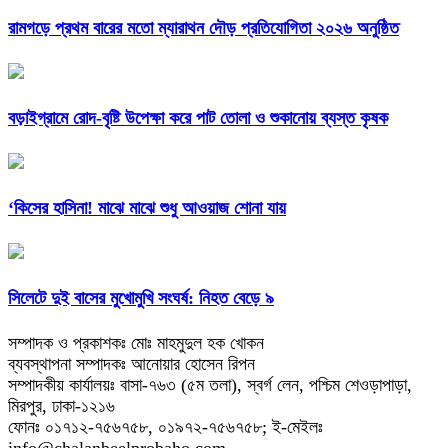
রামগড়ে প্রথম বারের মতো ম্যারাথন দৌড় প্রতিযোগিতা ২০২৬ অনুষ্ঠিত
বড়াইগ্রামে রোদ-বৃষ্টি উপেক্ষা করে পাট তোলা ও শুকানোয় ব্যস্ত কৃষক
‘কিসের হাসিনা! মাঝে মাঝে শুধু আওয়াজ শোনা যায়
সিলেটে দুই বাসের মুখোমুখি সংঘর্ষ: নিহত বেড়ে ৯
সম্পাদক ও প্রকাশকঃ মোঃ মাহমুদুল হক খোকন
ব্যবস্থাপনা সম্পাদকঃ আনোয়ার হোসেন রিপন
সম্পাদকীয় কার্যালয়ঃ বাসা-৭৬৩ (৫ম তলা), স্বর্গ লেন, পশ্চিম শেওড়াপাড়া,
মিরপুর, ঢাকা-১২১৬
ফোনঃ ০১৭১২-৭৫৬৭৫৮, ০১৯৭২-৭৫৬৭৫৮; ই-মেইলঃ
info@chalanbeelprobaho.com