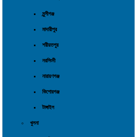
মুন্সীগঞ্জ
মাদারীপুর
শরীয়তপুর
নরসিংদী
নারায়ণগঞ্জ
কিশোরগঞ্জ
টাঙ্গাইল
খুলনা