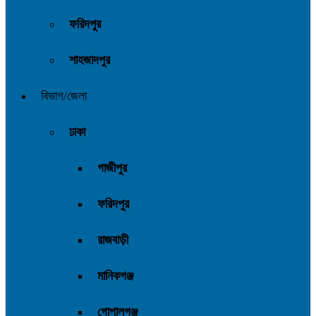
ফরিদপুর
শাহজাদপুর
বিভাগ/জেলা
ঢাকা
গাজীপুর
ফরিদপুর
রাজবাড়ী
মানিকগঞ্জ
গোপালগঞ্জ