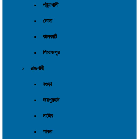
পটুয়াখালী
ভোলা
ঝালকাঠি
পিরোজপুর
রাজশাহী
বগুড়া
জয়পুরহাট
নাটোর
পাবনা