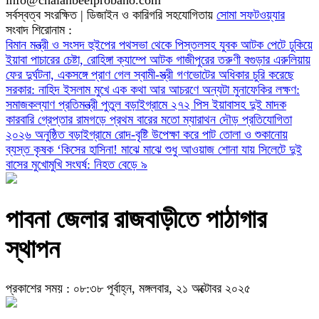
সর্বস্বত্ব সংরক্ষিত | ডিজাইন ও কারিগরি সহযোগিতায়
সোমা সফটওয়্যার
সংবাদ শিরোনাম :
বিমান মন্ত্রী ও সংসদ হুইপের পথসভা থেকে পিস্তলসহ যুবক আটক
পেটে ঢুকিয়ে
ইয়াবা পাচারের চেষ্টা, রোহিঙ্গা ক্যাম্পে আটক গাজীপুরের তরুণী
বগুড়ার এরুলিয়ায়
ফের দুর্ঘটনা, একসঙ্গে প্রাণ গেল স্বামী-স্ত্রী
গণভোটের অধিকার চুরি করেছে
সরকার: নাহিদ ইসলাম
মুখে এক কথা আর আচরণে অন্যটা মুনাফেকির লক্ষণ:
সমাজকল্যাণ প্রতিমন্ত্রী পুতুল
বড়াইগ্রামে ২৭২ পিস ইয়াবাসহ দুই মাদক
কারবারি গ্রেপ্তার
রামগড়ে প্রথম বারের মতো ম্যারাথন দৌড় প্রতিযোগিতা
২০২৬ অনুষ্ঠিত
বড়াইগ্রামে রোদ-বৃষ্টি উপেক্ষা করে পাট তোলা ও শুকানোয়
ব্যস্ত কৃষক
‘কিসের হাসিনা! মাঝে মাঝে শুধু আওয়াজ শোনা যায়
সিলেটে দুই
বাসের মুখোমুখি সংঘর্ষ: নিহত বেড়ে ৯
পাবনা জেলার রাজবাড়ীতে পাঠাগার
স্থাপন
প্রকাশের সময় : ০৮:৩৮ পূর্বাহ্ন, মঙ্গলবার, ২১ অক্টোবর ২০২৫