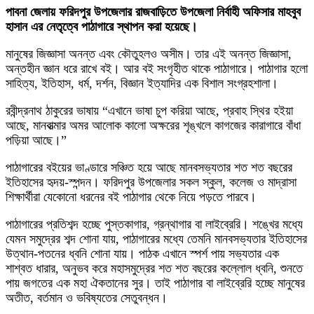
পাবনা জেলায় ফরিদপুর উপজেলার রাজবাড়িতে উপজেলা নির্বাহী অফিসার মাহবুব
হাসান এর নেতৃত্বে পাঠাগারে স্থাপন করা হয়েছে।
মানুষের জিজ্ঞাসা অনন্ত এবং কৌতুহলও অসীম। তার এই অনন্ত জিজ্ঞাসা,
অন্তহীন জ্ঞান ধরে রাখে বই। আর বই সংগৃহীত থাকে পাঠাগারে। পাঠাগার হলো
সাহিত্য, ইতিহাস, ধর্ম, দর্শন, বিজ্ঞান ইত্যাদির এক বিশাল সংগ্রহশালা।
রবীন্দ্রনাথ ঠাকুরের ভাষায় “এখানে ভাষা চুপ করিয়া আছে, প্রবাহ স্থির হইয়া
আছে, মানবাত্মার অমর আলোক কালো অক্ষরের শৃঙ্খলে কাগজের কারাগারে বাঁধা
পড়িয়া আছে।”
পাঠাগারের বইয়ের ভাণ্ডারে সঞ্চিত হয়ে আছে মানবসভ্যতার শত শত বছরের
ইতিহাসের হৃদয়-স্পন্দন। ফরিদপুর উপজেলার সকল স্কুল, কলেজ ও মাদ্রাসা
শিক্ষার্থীরা যেকোনো ধরনের বই পাঠাগার থেকে নিয়ে পড়তে পারবে।
পাঠাগারের প্রতিশব্দ হচ্ছে পুস্তকাগার, গ্রন্থাগার বা লাইব্রেরি। শঙ্খের মধ্যে
যেমন সমুদ্রের শব্দ শোনা যায়, পাঠাগারের মধ্যে তেমনি মানবসভ্যতার ইতিহাসের
উত্থান-পতনের ধ্বনি শোনা যায়। পাঠক এখানে স্পর্শ পায় সভ্যতার এক
শাশ্বত ধারার, অনুভব করে মহাসমুদ্রের শত শত বছরের কল্লোল ধ্বনি, শুনতে
পায় জগতের এক মহা ঐকতানের সুর। তাই পাঠাগার বা লাইব্রেরি হচ্ছে মানুষের
অতীত, বর্তমান ও ভবিষ্যতের সেতুবন্ধন।