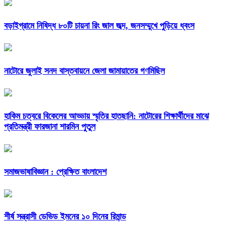
বড়াইগ্রামে নিষিদ্ধ ৮০টি চায়না রিং জাল জব্দ, জনসম্মুখে পুড়িয়ে ধ্বংস
নাটোরে জুলাই সনদ বাস্তবায়নে জেলা জামায়াতের গণমিছিল
হাকিম চত্বরে বিকেলের আড্ডায় স্মৃতির হাতছানি: নাটোরের শিক্ষার্থীদের মাঝে
প্রতিমন্ত্রী ফারজানা শারমিন পুতুল
সমাজভাষাবিজ্ঞান : প্রেক্ষিত বাংলাদেশ
শীর্ষ সন্ত্রাসী ডেভিড ইমনের ১০ দিনের রিমান্ড