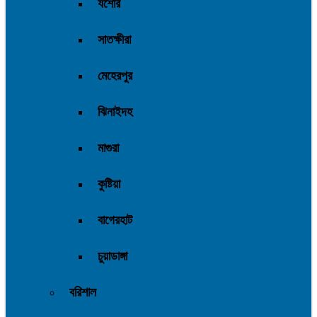
যশোর
সাতক্ষীরা
মেহেরপুর
ঝিনাইদহ
মাগুরা
কুষ্টিয়া
বাগেরহাট
চুয়াডাঙ্গা
বরিশাল