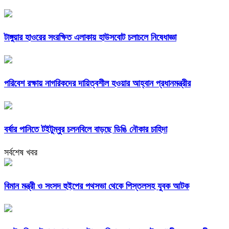
টাঙ্গুয়ার হাওরের সংরক্ষিত এলাকায় হাউসবোট চলাচলে নিষেধাজ্ঞা
পরিবেশ রক্ষায় নাগরিকদের দায়িত্বশীল হওয়ার আহ্বান প্রধানমন্ত্রীর
বর্ষার পানিতে টইটুম্বুর চলনবিলে বাড়ছে ডিঙি নৌকার চাহিদা
সর্বশেষ খবর
বিমান মন্ত্রী ও সংসদ হুইপের পথসভা থেকে পিস্তলসহ যুবক আটক