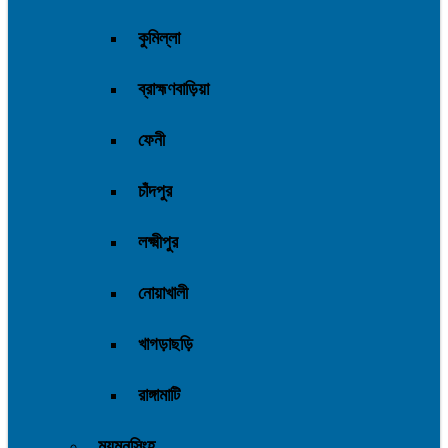
কুমিল্লা
ব্রাহ্মণবাড়িয়া
ফেনী
চাঁদপুর
লক্ষ্মীপুর
নোয়াখালী
খাগড়াছড়ি
রাঙ্গামাটি
ময়মনসিংহ