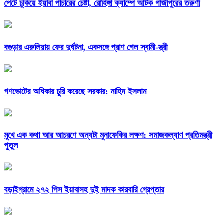
পেটে ঢুকিয়ে ইয়াবা পাচারের চেষ্টা, রোহিঙ্গা ক্যাম্পে আটক গাজীপুরের তরুণী
বগুড়ার এরুলিয়ায় ফের দুর্ঘটনা, একসঙ্গে প্রাণ গেল স্বামী-স্ত্রী
গণভোটের অধিকার চুরি করেছে সরকার: নাহিদ ইসলাম
মুখে এক কথা আর আচরণে অন্যটা মুনাফেকির লক্ষণ: সমাজকল্যাণ প্রতিমন্ত্রী
পুতুল
বড়াইগ্রামে ২৭২ পিস ইয়াবাসহ দুই মাদক কারবারি গ্রেপ্তার