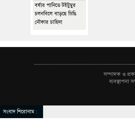
বর্ষার পানিতে টইটুম্বুর
চলনবিলে বাড়ছে ডিঙি
নৌকার চাহিদা
সম্পাদক ও প্
ব্যবস্থাপন
সংবাদ শিরোনাম :
স