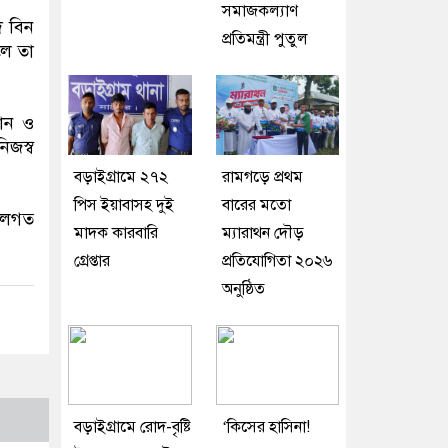
সমাজকল্যাণ
দ বিন
প্রতিমন্ত্রী পুতুল
লে তা
তান ও
িজস্ব
বড়াইগ্রামে ২৭২
রামগড়ে প্রথম
পিস ইয়াবাসহ দুই
বারের মতো
ৌশলগত
মাদক কারবারি
ম্যারাথন দৌড়
গ্রেপ্তার
প্রতিযোগিতা ২০২৬
অনুষ্ঠিত
বড়াইগ্রামে রোদ-বৃষ্টি
‘কিসের হাসিনা!