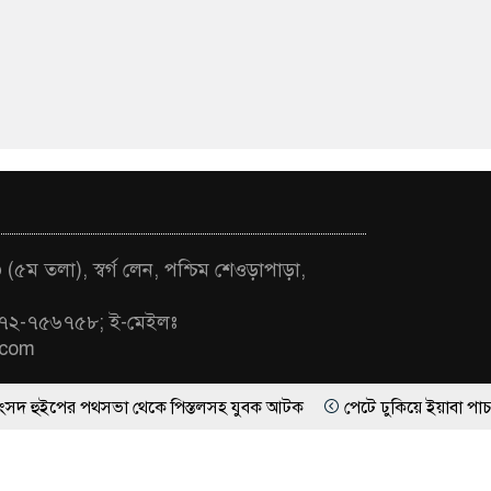
(৫ম তলা), স্বর্গ লেন, পশ্চিম শেওড়াপাড়া,
৭২-৭৫৬৭৫৮; ই-মেইলঃ
.com
র পথসভা থেকে পিস্তলসহ যুবক আটক
পেটে ঢুকিয়ে ইয়াবা পাচারের চেষ্টা, র
ার
ে সরকার: নাহিদ ইসলাম
মুখে এক কথা আর আচরণে অন্যটা মুনাফেকির লক্ষ