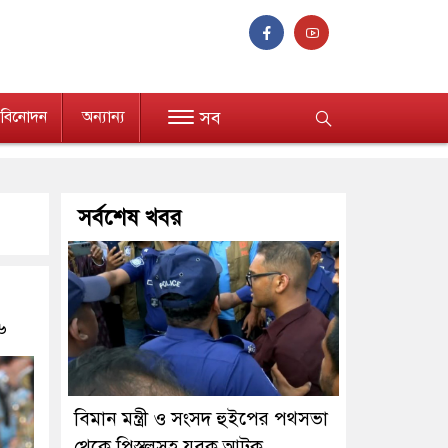
বিনোদন
অন্যান্য
সব
সর্বশেষ খবর
৬
বিমান মন্ত্রী ও সংসদ হুইপের পথসভা
থেকে পিস্তলসহ যুবক আটক