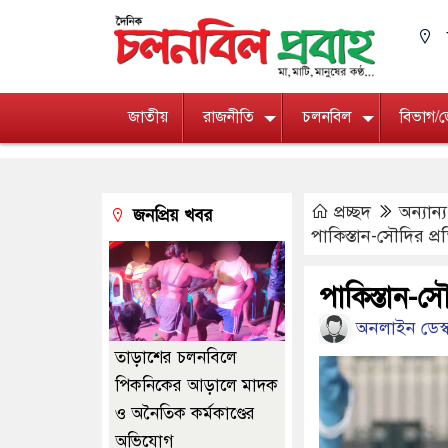
জাতীয়
রাজনীতি
চলনবিল
বিভাগ/
প্রচ্ছদ
অন্যান্
জনপ্রিয় খবর
পাকিস্তান-সৌদির প্রতি
পাকিস্তান-সৌদ
অনলাইন ডেস্
তাড়াশের চলনবিলে
পিকনিকের আড়ালে মাদক
ও অনৈতিক কর্মকাণ্ডের
অভিযোগ