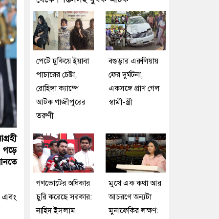
পেটে ঢুকিয়ে ইয়াবা
বগুড়ার এরুলিয়ায়
পাচারের চেষ্টা,
ফের দুর্ঘটনা,
রোহিঙ্গা ক্যাম্পে
একসঙ্গে প্রাণ গেল
আটক গাজীপুরের
স্বামী-স্ত্রী
তরুণী
গ্রহী
ট গড়ে
 আনতে
গণভোটের অধিকার
মুখে এক কথা আর
ে এবং
চুরি করেছে সরকার:
আচরণে অন্যটা
নাহিদ ইসলাম
মুনাফেকির লক্ষণ: