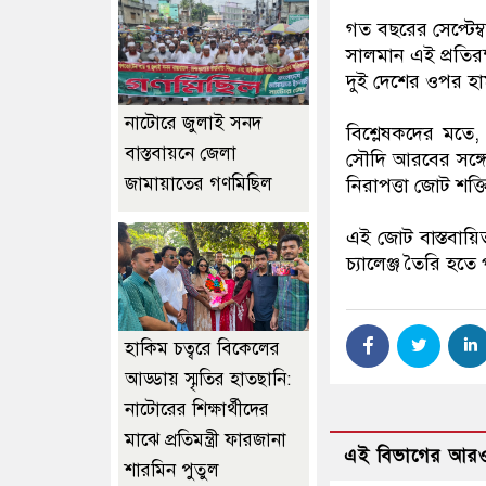
গত বছরের সেপ্টেম্
সালমান এই প্রতির
দুই দেশের ওপর হা
নাটোরে জুলাই সনদ
বিশ্লেষকদের মতে, ত
বাস্তবায়নে জেলা
সৌদি আরবের সঙ্গে ম
জামায়াতের গণমিছিল
নিরাপত্তা জোট শক্
এই জোট বাস্তবায়
চ্যালেঞ্জ তৈরি হতে
হাকিম চত্বরে বিকেলের
আড্ডায় স্মৃতির হাতছানি:
নাটোরের শিক্ষার্থীদের
মাঝে প্রতিমন্ত্রী ফারজানা
এই বিভাগের আরও
শারমিন পুতুল