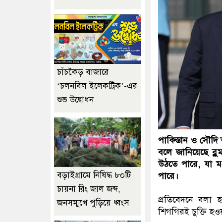
চাঁচকৈড় বাজারে
‘চলনবিল ইলেকট্রিক’-এর
শুভ উদ্বোধন
পাকিস্তান ও সৌদি আ
বলে জানিয়েছে ব্ল
উঠতে পারে, যা মধ
বড়াইগ্রামে নিষিদ্ধ ৮০টি
পারে।
চায়না রিং জাল জব্দ,
প্রতিবেদনে বলা 
জনসম্মুখে পুড়িয়ে ধ্বংস
শিগগিরই চুক্তি হও