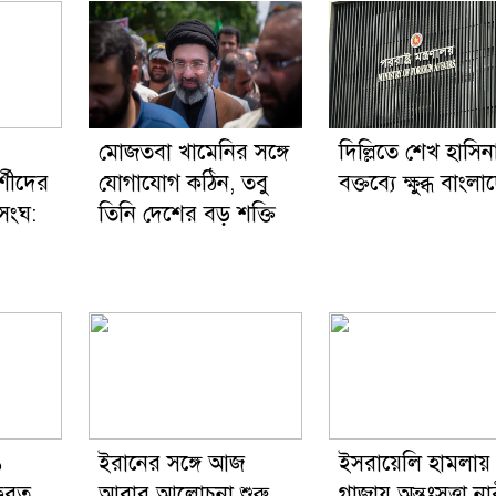
মোজতবা খামেনির সঙ্গে
দিল্লিতে শেখ হাসিন
র্শীদের
যোগাযোগ কঠিন, তবু
বক্তব্যে ক্ষুব্ধ বাংল
সংঘ:
তিনি দেশের বড় শক্তি
১
ইরানের সঙ্গে আজ
ইসরায়েলি হামলায়
ফেরত
আবার আলোচনা শুরু
গাজায় অন্তঃসত্ত্বা না