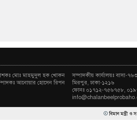
রকাশকঃ মোঃ মাহমুদুল হক খোকন
সম্পাদকীয় কার্যালয়ঃ বাসা-৭৬৩ 
া সম্পাদকঃ আনোয়ার হোসেন রিপন
মিরপুর, ঢাকা-১২১৬
ফোনঃ ০১৭১২-৭৫৬৭৫৮, ০১৯
info@chalanbeelprobaho
বিমান মন্ত্রী ও সংসদ হুইপে
র্বস্বত্ব সংরক্ষিত | ডিজাইন ও কারিগরি সহযোগিতায়
সোমা সফটওয়্য
গণভোটের অধিকার চুরি করেছ