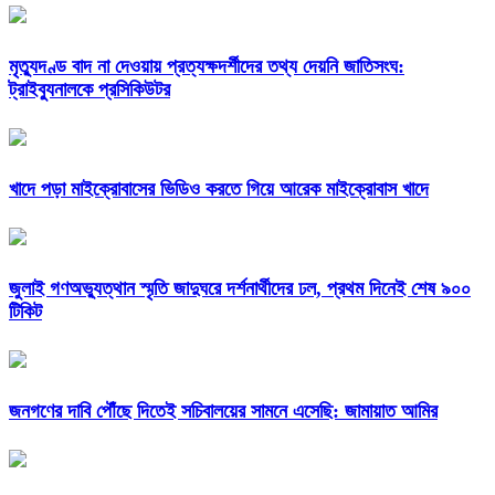
মৃত্যুদণ্ড বাদ না দেওয়ায় প্রত্যক্ষদর্শীদের তথ্য দেয়নি জাতিসংঘ:
ট্রাইব্যুনালকে প্রসিকিউটর
খাদে পড়া মাইক্রোবাসের ভিডিও করতে গিয়ে আরেক মাইক্রোবাস খাদে
জুলাই গণঅভ্যুত্থান স্মৃতি জাদুঘরে দর্শনার্থীদের ঢল, প্রথম দিনেই শেষ ৯০০
টিকিট
জনগণের দাবি পৌঁছে দিতেই সচিবালয়ের সামনে এসেছি: জামায়াত আমির