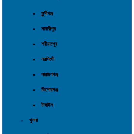
মুন্সীগঞ্জ
মাদারীপুর
শরীয়তপুর
নরসিংদী
নারায়ণগঞ্জ
কিশোরগঞ্জ
টাঙ্গাইল
খুলনা