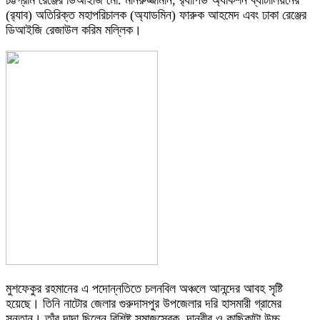
(র‍্যাব) অতিরিক্ত মহাপরিচালক (অ্যাডমিন) ফারুক আহমেদ এবং ঢাকা রেঞ্জের
ডিআইজি রেজাউল করিম মল্লিক।
মুশফেকুর রহমানের এ পদোন্নতিতে চলনবিল অঞ্চলে আনন্দের আবহ সৃষ্টি
হয়েছে। তিনি নাটোর জেলার গুরুদাসপুর উপজেলার দরি হাসমারী গ্রামের
সন্তান। তাঁর দাদা ছিলেন বিশিষ্ট সমাজসেবক, দানবীর ও কাছিকাটা উচ্চ