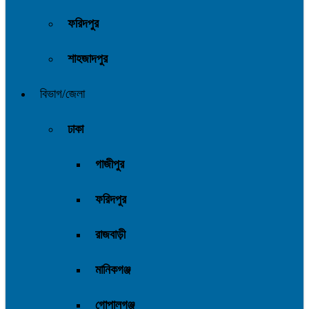
ফরিদপুর
শাহজাদপুর
বিভাগ/জেলা
ঢাকা
গাজীপুর
ফরিদপুর
রাজবাড়ী
মানিকগঞ্জ
গোপালগঞ্জ