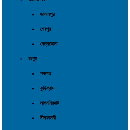
জামালপুর
শেরপুর
নেত্রকোনা
রংপুর
পঞ্চগড়
কুড়িগ্রাম
লালমনিরহাট
নীলফামারী