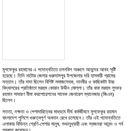
মুশফেকুর রহমানের এ পদোন্নতিতে চলনবিল অঞ্চলে আনন্দের আবহ সৃষ্টি
হয়েছে। তিনি নাটোর জেলার গুরুদাসপুর উপজেলার দরি হাসমারী গ্রামের
সন্তান। তাঁর দাদা ছিলেন বিশিষ্ট সমাজসেবক, দানবীর ও কাছিকাটা উচ্চ
বিদ্যালয়ের প্রতিষ্ঠাতা মরহুম কোরান উদ্দীন মোল্লা। তাঁর বাবা মরহুম লুৎফর
রহমান সাধারণ বীমা করপোরেশনের সাবেক জেনারেল ম্যানেজার (জিএম)
ছিলেন।
সততা, দক্ষতা ও পেশাদারিত্বের মাধ্যমে দীর্ঘ কর্মজীবনে মুশফেকুর রহমান
বাংলাদেশ পুলিশে গুরুত্বপূর্ণ অবদান রেখে চলেছেন। তাঁর এই পদোন্নতিতে
এলাকার বিভিন্ন শ্রেণি-পেশার মানুষ, শুভানুধ্যায়ী এবং স্বজনরা আনন্দ ও গর্ব
প্রকাশ করেছেন।