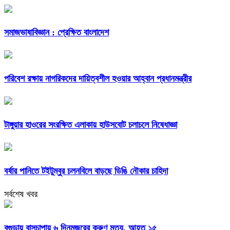
সমাজভাষাবিজ্ঞান : প্রেক্ষিত বাংলাদেশ
পরিবেশ রক্ষায় নাগরিকদের দায়িত্বশীল হওয়ার আহ্বান প্রধানমন্ত্রীর
টাঙ্গুয়ার হাওরের সংরক্ষিত এলাকায় হাউসবোট চলাচলে নিষেধাজ্ঞা
বর্ষার পানিতে টইটুম্বুর চলনবিলে বাড়ছে ডিঙি নৌকার চাহিদা
সর্বশেষ খবর
বগুড়ায় বাসচাপায় ৬ দিনমজুরের করুণ মৃত্যু, আহত ১৫