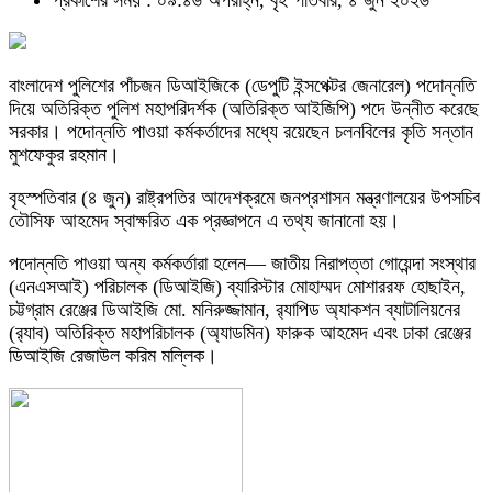
প্রকাশের সময় : ০৯:৪৬ অপরাহ্ন, বৃহস্পতিবার, ৪ জুন ২০২৬
বাংলাদেশ পুলিশের পাঁচজন ডিআইজিকে (ডেপুটি ইন্সপেক্টর জেনারেল) পদোন্নতি
দিয়ে অতিরিক্ত পুলিশ মহাপরিদর্শক (অতিরিক্ত আইজিপি) পদে উন্নীত করেছে
সরকার। পদোন্নতি পাওয়া কর্মকর্তাদের মধ্যে রয়েছেন চলনবিলের কৃতি সন্তান
মুশফেকুর রহমান।
বৃহস্পতিবার (৪ জুন) রাষ্ট্রপতির আদেশক্রমে জনপ্রশাসন মন্ত্রণালয়ের উপসচিব
তৌসিফ আহমেদ স্বাক্ষরিত এক প্রজ্ঞাপনে এ তথ্য জানানো হয়।
পদোন্নতি পাওয়া অন্য কর্মকর্তারা হলেন— জাতীয় নিরাপত্তা গোয়েন্দা সংস্থার
(এনএসআই) পরিচালক (ডিআইজি) ব্যারিস্টার মোহাম্মদ মোশাররফ হোছাইন,
চট্টগ্রাম রেঞ্জের ডিআইজি মো. মনিরুজ্জামান, র‍্যাপিড অ্যাকশন ব্যাটালিয়নের
(র‍্যাব) অতিরিক্ত মহাপরিচালক (অ্যাডমিন) ফারুক আহমেদ এবং ঢাকা রেঞ্জের
ডিআইজি রেজাউল করিম মল্লিক।