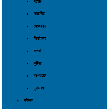
যশোর
সাতক্ষীরা
মেহেরপুর
ঝিনাইদহ
মাগুরা
কুষ্টিয়া
বাগেরহাট
চুয়াডাঙ্গা
বরিশাল