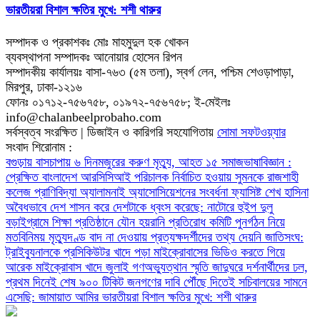
ভারতীয়রা বিশাল ক্ষতির মুখে: শশী থারুর
সম্পাদক ও প্রকাশকঃ মোঃ মাহমুদুল হক খোকন
ব্যবস্থাপনা সম্পাদকঃ আনোয়ার হোসেন রিপন
সম্পাদকীয় কার্যালয়ঃ বাসা-৭৬৩ (৫ম তলা), স্বর্গ লেন, পশ্চিম শেওড়াপাড়া,
মিরপুর, ঢাকা-১২১৬
ফোনঃ ০১৭১২-৭৫৬৭৫৮, ০১৯৭২-৭৫৬৭৫৮; ই-মেইলঃ
info@chalanbeelprobaho.com
সর্বস্বত্ব সংরক্ষিত | ডিজাইন ও কারিগরি সহযোগিতায়
সোমা সফটওয়্যার
সংবাদ শিরোনাম :
বগুড়ায় বাসচাপায় ৬ দিনমজুরের করুণ মৃত্যু, আহত ১৫
সমাজভাষাবিজ্ঞান :
প্রেক্ষিত বাংলাদেশ
আরসিসিআই পরিচালক নির্বাচিত হওয়ায় সুমনকে রাজশাহী
কলেজ প্রাণিবিদ্যা অ্যালামনাই অ্যাসোসিয়েশনের সংবর্ধনা
ফ্যাসিষ্ট শেখ হাসিনা
অবৈধভাবে দেশ শাসন করে দেশটাকে ধ্বংস করেছে: নাটোরে হুইপ দুলু
বড়াইগ্রামে শিক্ষা প্রতিষ্ঠানে যৌন হয়রানি প্রতিরোধ কমিটি পুনর্গঠন নিয়ে
মতবিনিময়
মৃত্যুদণ্ড বাদ না দেওয়ায় প্রত্যক্ষদর্শীদের তথ্য দেয়নি জাতিসংঘ:
ট্রাইব্যুনালকে প্রসিকিউটর
খাদে পড়া মাইক্রোবাসের ভিডিও করতে গিয়ে
আরেক মাইক্রোবাস খাদে
জুলাই গণঅভ্যুত্থান স্মৃতি জাদুঘরে দর্শনার্থীদের ঢল,
প্রথম দিনেই শেষ ৯০০ টিকিট
জনগণের দাবি পৌঁছে দিতেই সচিবালয়ের সামনে
এসেছি: জামায়াত আমির
ভারতীয়রা বিশাল ক্ষতির মুখে: শশী থারুর