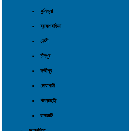
কুমিল্লা
ব্রাহ্মণবাড়িয়া
ফেনী
চাঁদপুর
লক্ষ্মীপুর
নোয়াখালী
খাগড়াছড়ি
রাঙ্গামাটি
ময়মনসিংহ