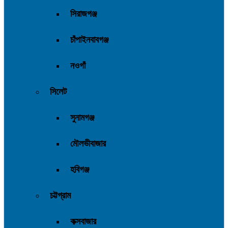
সিরাজগঞ্জ
চাঁপাইনবাবগঞ্জ
নওগাঁ
সিলেট
সুনামগঞ্জ
মৌলভীবাজার
হবিগঞ্জ
চট্টগ্রাম
কক্সবাজার