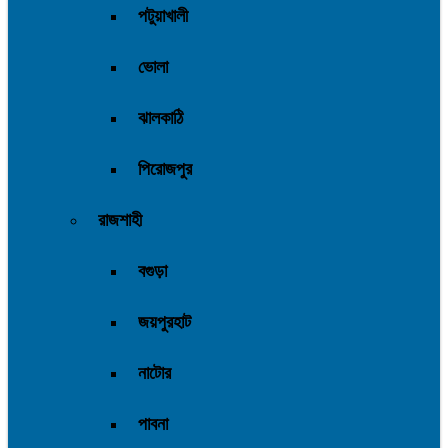
পটুয়াখালী
ভোলা
ঝালকাঠি
পিরোজপুর
রাজশাহী
বগুড়া
জয়পুরহাট
নাটোর
পাবনা