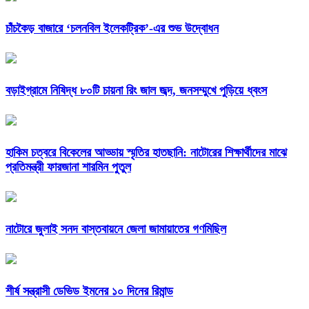
চাঁচকৈড় বাজারে ‘চলনবিল ইলেকট্রিক’-এর শুভ উদ্বোধন
বড়াইগ্রামে নিষিদ্ধ ৮০টি চায়না রিং জাল জব্দ, জনসম্মুখে পুড়িয়ে ধ্বংস
হাকিম চত্বরে বিকেলের আড্ডায় স্মৃতির হাতছানি: নাটোরের শিক্ষার্থীদের মাঝে
প্রতিমন্ত্রী ফারজানা শারমিন পুতুল
নাটোরে জুলাই সনদ বাস্তবায়নে জেলা জামায়াতের গণমিছিল
শীর্ষ সন্ত্রাসী ডেভিড ইমনের ১০ দিনের রিমান্ড