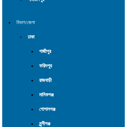
বিভাগ/জেলা
ঢাকা
গাজীপুর
ফরিদপুর
রাজবাড়ী
মানিকগঞ্জ
গোপালগঞ্জ
মুন্সীগঞ্জ