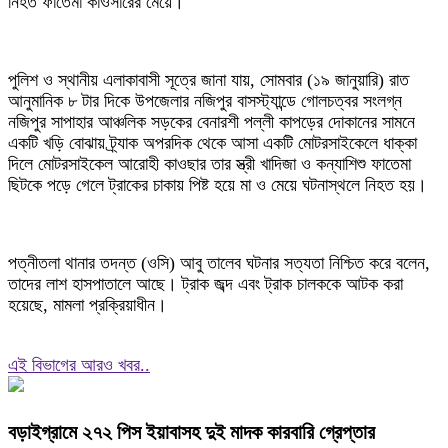
নিহত ফাতেমা কাওসারের মেয়ে।
পুলিশ ও স্থানীয় এলাকাবাসী সূত্রে জানা যায়, সোমবার (১৯ জানুয়ারি) রাত
আনুমানিক ৮ টার দিকে উপজেলার নজিপুর বাসস্ট্যান্ডে গোলচত্বর সংলগ্ন
নজিপুর সাপাহার আঞ্চলিক সড়কের বেনারশী পল্লী কাপড়ের দোকানের সামনে
একটি খড়ি বোঝায় ট্র্যাক অপরদিক থেকে আসা একটি মোটরসাইকেলে ধাক্কা
দিলে মোটরসাইকেল আরোহী কাওছার তার স্ত্রী খাদিজা ও কন্যাশিশু ফাতেমা
ছিটকে পড়ে গেলে ট্রাকের চাকায় পিষ্ট হয়ে মা ও মেয়ে ঘটনাস্থলে নিহত হয়।
পত্নীতলা থানার তদন্ত (ওসি) আবু তালেব ঘটনার সত্যতা নিশ্চিত করে বলেন,
তাদের লাশ হাসপাতালে আছে। ট্রাক জব্দ এবং ট্রাক চালককে আটক করা
হয়েছে, মামলা প্রক্রিয়াধীন।
এই বিভাগের আরও খবর..
বড়াইগ্রামে ২৭২ পিস ইয়াবাসহ দুই মাদক কারবারি গ্রেপ্তার