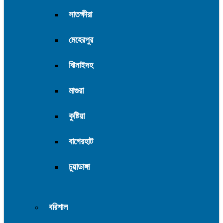
সাতক্ষীরা
মেহেরপুর
ঝিনাইদহ
মাগুরা
কুষ্টিয়া
বাগেরহাট
চুয়াডাঙ্গা
বরিশাল