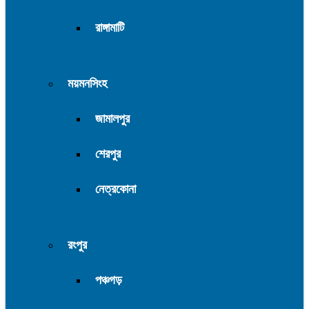
রাঙ্গামাটি
ময়মনসিংহ
জামালপুর
শেরপুর
নেত্রকোনা
রংপুর
পঞ্চগড়