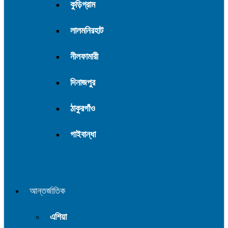
কুড়িগ্রাম
লালমনিরহাট
নীলফামারী
দিনাজপুর
ঠাকুরগাঁও
গাইবান্ধা
আন্তর্জাতিক
এশিয়া