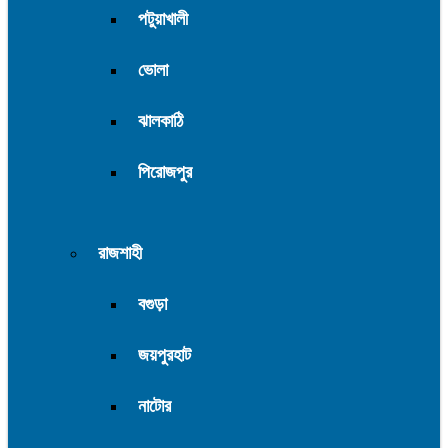
পটুয়াখালী
ভোলা
ঝালকাঠি
পিরোজপুর
রাজশাহী
বগুড়া
জয়পুরহাট
নাটোর