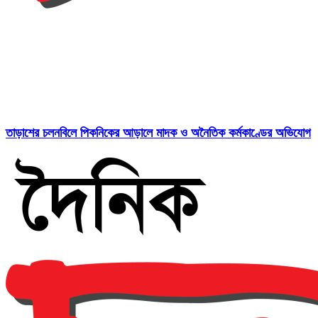
তাড়াশের চলনবিলে পিকনিকের আড়ালে মাদক ও অনৈতিক কর্মকাণ্ডের অভিযোগ