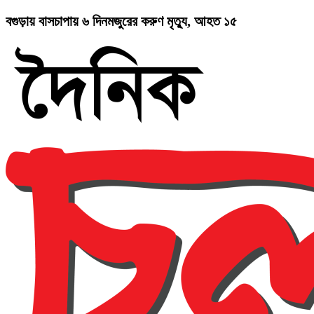
বগুড়ায় বাসচাপায় ৬ দিনমজুরের করুণ মৃত্যু, আহত ১৫