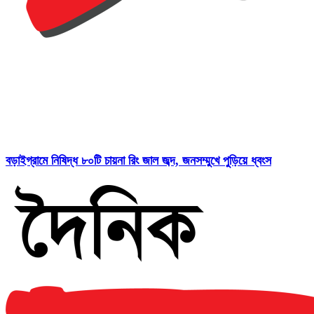
বড়াইগ্রামে নিষিদ্ধ ৮০টি চায়না রিং জাল জব্দ, জনসম্মুখে পুড়িয়ে ধ্বংস