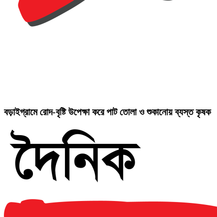
বড়াইগ্রামে রোদ-বৃষ্টি উপেক্ষা করে পাট তোলা ও শুকানোয় ব্যস্ত কৃষক