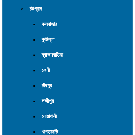
চট্টগ্রাম
কক্সবাজার
কুমিল্লা
ব্রাহ্মণবাড়িয়া
ফেনী
চাঁদপুর
লক্ষ্মীপুর
নোয়াখালী
খাগড়াছড়ি