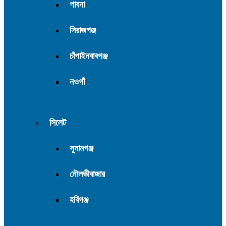
পাবনা
সিরাজগঞ্জ
চাঁপাইনবাবগঞ্জ
নওগাঁ
সিলেট
সুনামগঞ্জ
মৌলভীবাজার
হবিগঞ্জ