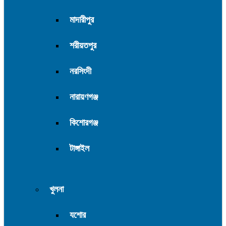
মাদারীপুর
শরীয়তপুর
নরসিংদী
নারায়ণগঞ্জ
কিশোরগঞ্জ
টাঙ্গাইল
খুলনা
যশোর