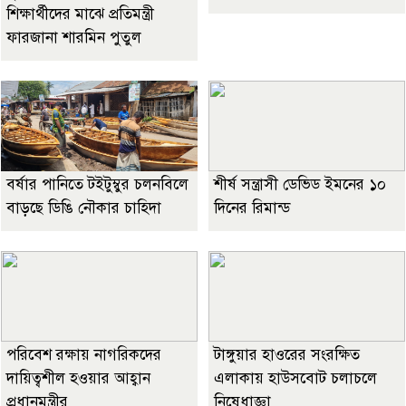
শিক্ষার্থীদের মাঝে প্রতিমন্ত্রী
ফারজানা শারমিন পুতুল
বর্ষার পানিতে টইটুম্বুর চলনবিলে
শীর্ষ সন্ত্রাসী ডেভিড ইমনের ১০
বাড়ছে ডিঙি নৌকার চাহিদা
দিনের রিমান্ড
পরিবেশ রক্ষায় নাগরিকদের
টাঙ্গুয়ার হাওরের সংরক্ষিত
দায়িত্বশীল হওয়ার আহ্বান
এলাকায় হাউসবোট চলাচলে
প্রধানমন্ত্রীর
নিষেধাজ্ঞা