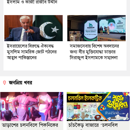
ইসলাম ও কাজী রাজীব উদ্দীন
ইসরায়েলের বিরুদ্ধে ঐক্যবদ্ধ
সমাজসেবায় বিশেষ অবদানের
মুসলিম সামরিক জোট গঠনের
জন্য বীর মুক্তিযোদ্ধা ডাক্তার
আহ্বান পাকিস্তানের
সিরাজুল ইসলামকে সম্মাননা
জনপ্রিয় খবর
তাড়াশের চলনবিলে পিকনিকের
চাঁচকৈড় বাজারে ‘চলনবিল