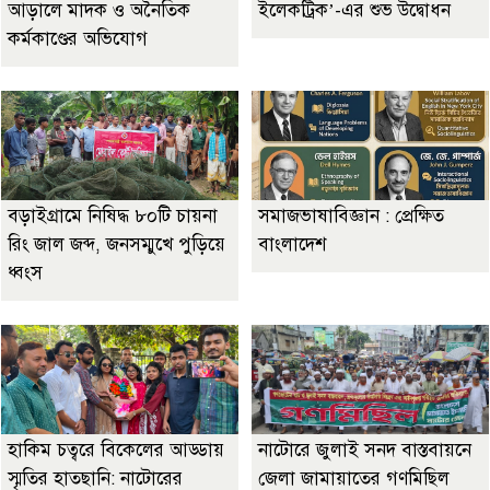
আড়ালে মাদক ও অনৈতিক
ইলেকট্রিক’-এর শুভ উদ্বোধন
কর্মকাণ্ডের অভিযোগ
বড়াইগ্রামে নিষিদ্ধ ৮০টি চায়না
সমাজভাষাবিজ্ঞান : প্রেক্ষিত
রিং জাল জব্দ, জনসম্মুখে পুড়িয়ে
বাংলাদেশ
ধ্বংস
হাকিম চত্বরে বিকেলের আড্ডায়
নাটোরে জুলাই সনদ বাস্তবায়নে
স্মৃতির হাতছানি: নাটোরের
জেলা জামায়াতের গণমিছিল