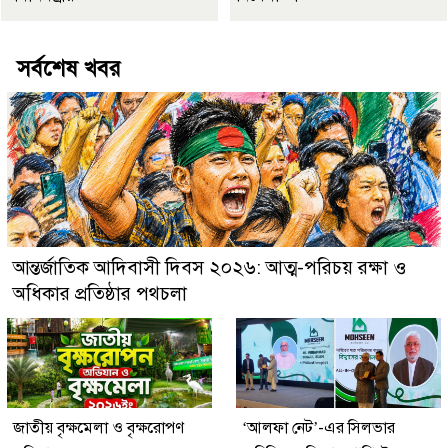
সর্বশেষ খবর
আন্তর্জাতিক আদিবাসী দিবস ২০২৬: আত্ম-পরিচয় রক্ষা ও
অধিকার প্রতিষ্ঠার পথচলা
জাতীয় বৃক্ষমেলা ও বৃক্ষরোপণ
‘আলফা নেট’-এর সিলভার