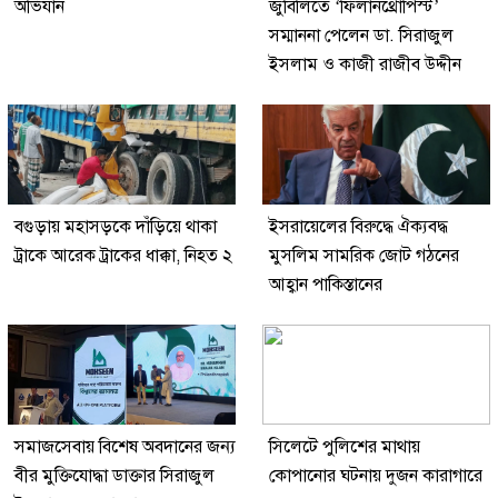
অভিযান
জুবিলিতে ‘ফিলানথ্রোপিস্ট’
সম্মাননা পেলেন ডা. সিরাজুল
ইসলাম ও কাজী রাজীব উদ্দীন
বগুড়ায় মহাসড়কে দাঁড়িয়ে থাকা
ইসরায়েলের বিরুদ্ধে ঐক্যবদ্ধ
ট্রাকে আরেক ট্রাকের ধাক্কা, নিহত ২
মুসলিম সামরিক জোট গঠনের
আহ্বান পাকিস্তানের
সমাজসেবায় বিশেষ অবদানের জন্য
সিলেটে পুলিশের মাথায়
বীর মুক্তিযোদ্ধা ডাক্তার সিরাজুল
কোপানোর ঘটনায় দুজন কারাগারে