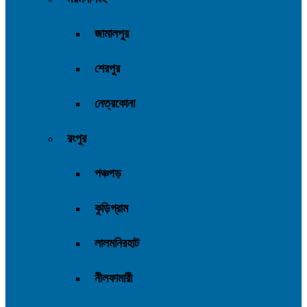
জামালপুর
শেরপুর
নেত্রকোনা
রংপুর
পঞ্চগড়
কুড়িগ্রাম
লালমনিরহাট
নীলফামারী