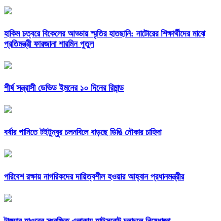
হাকিম চত্বরে বিকেলের আড্ডায় স্মৃতির হাতছানি: নাটোরের শিক্ষার্থীদের মাঝে
প্রতিমন্ত্রী ফারজানা শারমিন পুতুল
শীর্ষ সন্ত্রাসী ডেভিড ইমনের ১০ দিনের রিমান্ড
বর্ষার পানিতে টইটুম্বুর চলনবিলে বাড়ছে ডিঙি নৌকার চাহিদা
পরিবেশ রক্ষায় নাগরিকদের দায়িত্বশীল হওয়ার আহ্বান প্রধানমন্ত্রীর