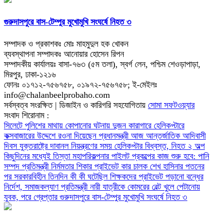
গুরুদাসপুরে বাস-টেম্পুর মুখোমুখি সংঘর্ষে নিহত ৩
সম্পাদক ও প্রকাশকঃ মোঃ মাহমুদুল হক খোকন
ব্যবস্থাপনা সম্পাদকঃ আনোয়ার হোসেন রিপন
সম্পাদকীয় কার্যালয়ঃ বাসা-৭৬৩ (৫ম তলা), স্বর্গ লেন, পশ্চিম শেওড়াপাড়া,
মিরপুর, ঢাকা-১২১৬
ফোনঃ ০১৭১২-৭৫৬৭৫৮, ০১৯৭২-৭৫৬৭৫৮; ই-মেইলঃ
info@chalanbeelprobaho.com
সর্বস্বত্ব সংরক্ষিত | ডিজাইন ও কারিগরি সহযোগিতায়
সোমা সফটওয়্যার
সংবাদ শিরোনাম :
সিলেটে পুলিশের মাথায় কোপানোর ঘটনায় দুজন কারাগারে
হেলিকপ্টারে
কক্সবাজারের উদ্দেশে রওনা দিয়েছেন প্রধানমন্ত্রী
আজ আন্তর্জাতিক আদিবাসী
দিবস
যুক্তরাষ্ট্রে দাবানল নিয়ন্ত্রণের সময় হেলিকপ্টার বিধ্বস্ত, নিহত ২
অল্প
কিছুদিনের মধ্যেই তিস্তা মহাপরিকল্পনার পাইলট প্রকল্পের কাজ শুরু হবে: পানি
সম্পদ প্রতিমন্ত্রী
নির্মমতার শিকার প্রাইভেট কার চালক
শেখ হাসিনার পতনের
পর সরকারবিহীন তিনদিন কী কী ঘটেছিল
শিক্ষকদের প্রাইভেট পড়ানো বন্ধের
নির্দেশ, সমাজকল্যাণ প্রতিমন্ত্রী
নারী যাত্রীকে কোমরের বেল্ট খুলে পেটানোয়
যুবক, পরে গ্রেপ্তার
গুরুদাসপুরে বাস-টেম্পুর মুখোমুখি সংঘর্ষে নিহত ৩