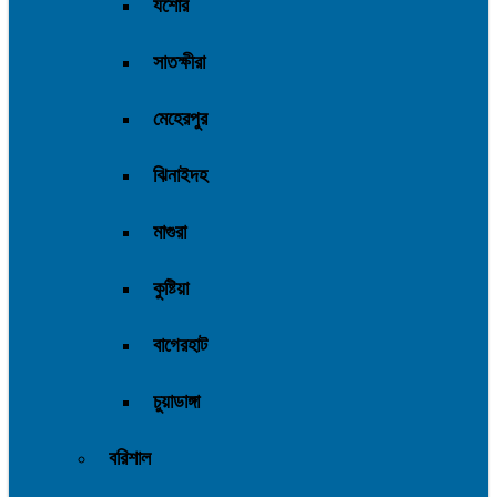
যশোর
সাতক্ষীরা
মেহেরপুর
ঝিনাইদহ
মাগুরা
কুষ্টিয়া
বাগেরহাট
চুয়াডাঙ্গা
বরিশাল