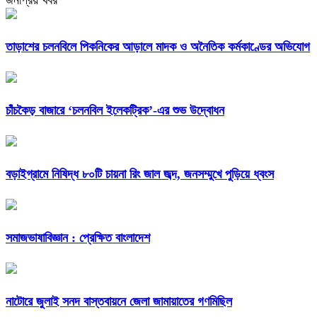
জনপ্রিয় খবর
তাড়াশের চলনবিলে পিকনিকের আড়ালে মাদক ও অনৈতিক কর্মকাণ্ডের অভিযোগ
চাঁচকৈড় বাজারে ‘চলনবিল ইলেকট্রিক’-এর শুভ উদ্বোধন
বড়াইগ্রামে নিষিদ্ধ ৮০টি চায়না রিং জাল জব্দ, জনসম্মুখে পুড়িয়ে ধ্বংস
সমাজভাষাবিজ্ঞান : প্রেক্ষিত বাংলাদেশ
নাটোরে জুলাই সনদ বাস্তবায়নে জেলা জামায়াতের গণমিছিল