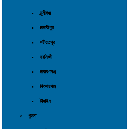
মুন্সীগঞ্জ
মাদারীপুর
শরীয়তপুর
নরসিংদী
নারায়ণগঞ্জ
কিশোরগঞ্জ
টাঙ্গাইল
খুলনা