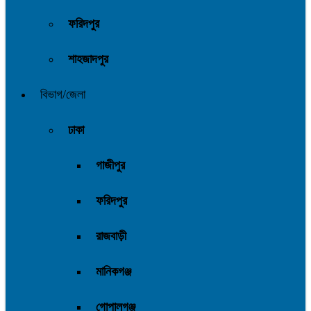
ফরিদপুর
শাহজাদপুর
বিভাগ/জেলা
ঢাকা
গাজীপুর
ফরিদপুর
রাজবাড়ী
মানিকগঞ্জ
গোপালগঞ্জ