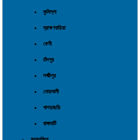
কুমিল্লা
ব্রাহ্মণবাড়িয়া
ফেনী
চাঁদপুর
লক্ষ্মীপুর
নোয়াখালী
খাগড়াছড়ি
রাঙ্গামাটি
ময়মনসিংহ