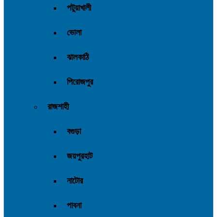
পটুয়াখালী
ভোলা
ঝালকাঠি
পিরোজপুর
রাজশাহী
বগুড়া
জয়পুরহাট
নাটোর
পাবনা