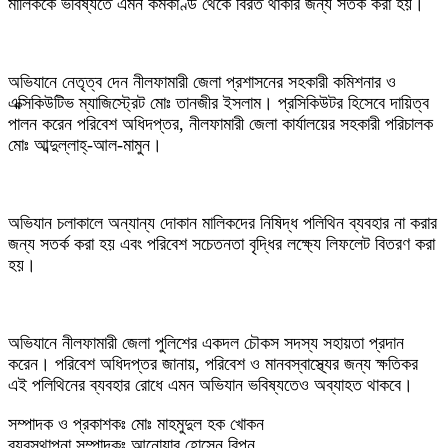
মালিককে ভবিষ্যতে এমন কর্মকাণ্ড থেকে বিরত থাকার জন্য সতর্ক করা হয়।
অভিযানে নেতৃত্ব দেন নীলফামারী জেলা প্রশাসনের সহকারী কমিশনার ও
এক্সিকিউটিভ ম্যাজিস্ট্রেট মোঃ তানজীর ইসলাম। প্রসিকিউটর হিসেবে দায়িত্ব
পালন করেন পরিবেশ অধিদপ্তর, নীলফামারী জেলা কার্যালয়ের সহকারী পরিচালক
মোঃ আব্দুল্লাহ্-আল-মামুন।
অভিযান চলাকালে অন্যান্য দোকান মালিকদের নিষিদ্ধ পলিথিন ব্যবহার না করার
জন্য সতর্ক করা হয় এবং পরিবেশ সচেতনতা বৃদ্ধির লক্ষ্যে লিফলেট বিতরণ করা
হয়।
অভিযানে নীলফামারী জেলা পুলিশের একদল চৌকস সদস্য সহায়তা প্রদান
করেন। পরিবেশ অধিদপ্তর জানায়, পরিবেশ ও মানবস্বাস্থ্যের জন্য ক্ষতিকর
এই পলিথিনের ব্যবহার রোধে এমন অভিযান ভবিষ্যতেও অব্যাহত থাকবে।
সম্পাদক ও প্রকাশকঃ মোঃ মাহমুদুল হক খোকন
ব্যবস্থাপনা সম্পাদকঃ আনোয়ার হোসেন রিপন