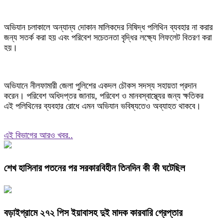
অভিযান চলাকালে অন্যান্য দোকান মালিকদের নিষিদ্ধ পলিথিন ব্যবহার না করার
জন্য সতর্ক করা হয় এবং পরিবেশ সচেতনতা বৃদ্ধির লক্ষ্যে লিফলেট বিতরণ করা
হয়।
অভিযানে নীলফামারী জেলা পুলিশের একদল চৌকস সদস্য সহায়তা প্রদান
করেন। পরিবেশ অধিদপ্তর জানায়, পরিবেশ ও মানবস্বাস্থ্যের জন্য ক্ষতিকর
এই পলিথিনের ব্যবহার রোধে এমন অভিযান ভবিষ্যতেও অব্যাহত থাকবে।
এই বিভাগের আরও খবর..
শেখ হাসিনার পতনের পর সরকারবিহীন তিনদিন কী কী ঘটেছিল
বড়াইগ্রামে ২৭২ পিস ইয়াবাসহ দুই মাদক কারবারি গ্রেপ্তার