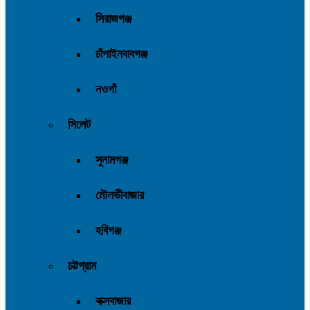
সিরাজগঞ্জ
চাঁপাইনবাবগঞ্জ
নওগাঁ
সিলেট
সুনামগঞ্জ
মৌলভীবাজার
হবিগঞ্জ
চট্টগ্রাম
কক্সবাজার