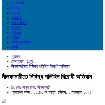
দেশপ্রবাহ
বিনোদন
ভ্রমন
রাজনীতি
লাইফস্টাইল
শিক্ষাঙ্গন
সাহিত্য
স্বাস্থ্য
আইন আদালত
চাকুরী
প্রচ্ছদ
দেশপ্রবাহ
,
রংপুর
নীলফামারীতে নিষিদ্ধ পলিথিন বিরোধী অভিযান
নীলফামারীতে নিষিদ্ধ পলিথিন বিরোধী অভিযান
মোঃ মাসুদ রানা, নীলফামারী
প্রকাশের সময় : ০৫:৪৩ অপরাহ্ন, রবিবার, ২ নভেম্বর ২০২৫