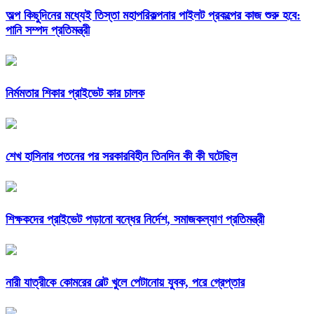
অল্প কিছুদিনের মধ্যেই তিস্তা মহাপরিকল্পনার পাইলট প্রকল্পের কাজ শুরু হবে:
পানি সম্পদ প্রতিমন্ত্রী
নির্মমতার শিকার প্রাইভেট কার চালক
শেখ হাসিনার পতনের পর সরকারবিহীন তিনদিন কী কী ঘটেছিল
শিক্ষকদের প্রাইভেট পড়ানো বন্ধের নির্দেশ, সমাজকল্যাণ প্রতিমন্ত্রী
নারী যাত্রীকে কোমরের বেল্ট খুলে পেটানোয় যুবক, পরে গ্রেপ্তার