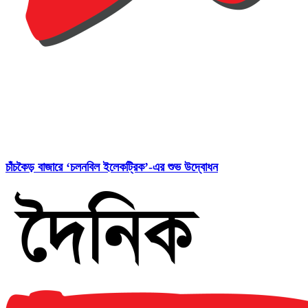
চাঁচকৈড় বাজারে ‘চলনবিল ইলেকট্রিক’-এর শুভ উদ্বোধন