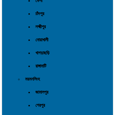
ফেনী
চাঁদপুর
লক্ষ্মীপুর
নোয়াখালী
খাগড়াছড়ি
রাঙ্গামাটি
ময়মনসিংহ
জামালপুর
শেরপুর