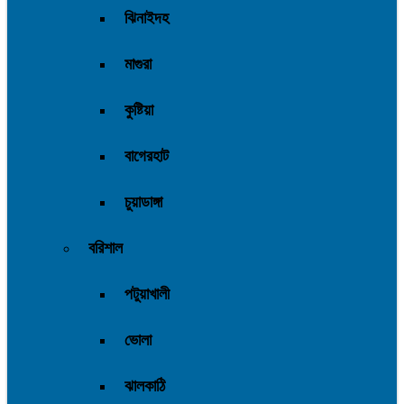
ঝিনাইদহ
মাগুরা
কুষ্টিয়া
বাগেরহাট
চুয়াডাঙ্গা
বরিশাল
পটুয়াখালী
ভোলা
ঝালকাঠি