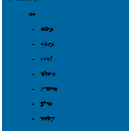
ঢাকা
গাজীপুর
ফরিদপুর
রাজবাড়ী
মানিকগঞ্জ
গোপালগঞ্জ
মুন্সীগঞ্জ
মাদারীপুর