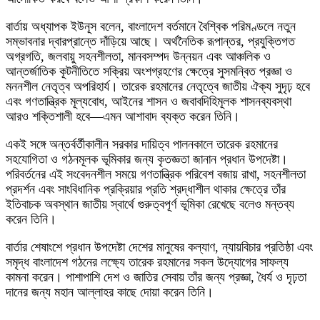
বার্তায় অধ্যাপক ইউনূস বলেন, বাংলাদেশ বর্তমানে বৈশ্বিক পরিমণ্ডলে নতুন
সম্ভাবনার দ্বারপ্রান্তে দাঁড়িয়ে আছে। অর্থনৈতিক রূপান্তর, প্রযুক্তিগত
অগ্রগতি, জলবায়ু সহনশীলতা, মানবসম্পদ উন্নয়ন এবং আঞ্চলিক ও
আন্তর্জাতিক কূটনীতিতে সক্রিয় অংশগ্রহণের ক্ষেত্রে সুসমন্বিত প্রজ্ঞা ও
মননশীল নেতৃত্ব অপরিহার্য। তারেক রহমানের নেতৃত্বে জাতীয় ঐক্য সুদৃঢ় হবে
এবং গণতান্ত্রিক মূল্যবোধ, আইনের শাসন ও জবাবদিহিমূলক শাসনব্যবস্থা
আরও শক্তিশালী হবে—এমন আশাবাদ ব্যক্ত করেন তিনি।
একই সঙ্গে অন্তর্বর্তীকালীন সরকার দায়িত্ব পালনকালে তারেক রহমানের
সহযোগিতা ও গঠনমূলক ভূমিকার জন্য কৃতজ্ঞতা জানান প্রধান উপদেষ্টা।
পরিবর্তনের এই সংবেদনশীল সময়ে গণতান্ত্রিক পরিবেশ বজায় রাখা, সহনশীলতা
প্রদর্শন এবং সাংবিধানিক প্রক্রিয়ার প্রতি শ্রদ্ধাশীল থাকার ক্ষেত্রে তাঁর
ইতিবাচক অবস্থান জাতীয় স্বার্থে গুরুত্বপূর্ণ ভূমিকা রেখেছে বলেও মন্তব্য
করেন তিনি।
বার্তার শেষাংশে প্রধান উপদেষ্টা দেশের মানুষের কল্যাণ, ন্যায়বিচার প্রতিষ্ঠা এবং
সমৃদ্ধ বাংলাদেশ গঠনের লক্ষ্যে তারেক রহমানের সকল উদ্যোগের সাফল্য
কামনা করেন। পাশাপাশি দেশ ও জাতির সেবায় তাঁর জন্য প্রজ্ঞা, ধৈর্য ও দৃঢ়তা
দানের জন্য মহান আল্লাহর কাছে দোয়া করেন তিনি।