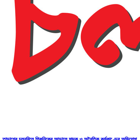
তাড়াশের চলনবিলে পিকনিকের আড়ালে মাদক ও অনৈতিক কর্মকাণ্ডের অভিযোগ