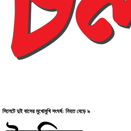
সিলেটে দুই বাসের মুখোমুখি সংঘর্ষ: নিহত বেড়ে ৯