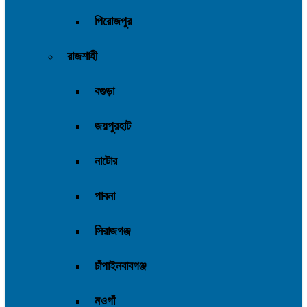
পিরোজপুর
রাজশাহী
বগুড়া
জয়পুরহাট
নাটোর
পাবনা
সিরাজগঞ্জ
চাঁপাইনবাবগঞ্জ
নওগাঁ