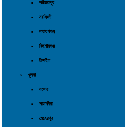
শরীয়তপুর
নরসিংদী
নারায়ণগঞ্জ
কিশোরগঞ্জ
টাঙ্গাইল
খুলনা
যশোর
সাতক্ষীরা
মেহেরপুর