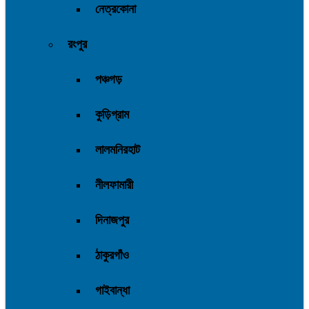
নেত্রকোনা
রংপুর
পঞ্চগড়
কুড়িগ্রাম
লালমনিরহাট
নীলফামারী
দিনাজপুর
ঠাকুরগাঁও
গাইবান্ধা