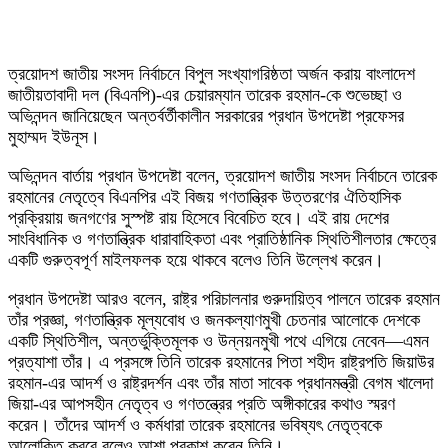
ত্রয়োদশ জাতীয় সংসদ নির্বাচনে বিপুল সংখ্যাগরিষ্ঠতা অর্জন করায় বাংলাদেশ
জাতীয়তাবাদী দল (বিএনপি)-এর চেয়ারম্যান
তারেক রহমান
-কে শুভেচ্ছা ও
অভিনন্দন জানিয়েছেন অন্তর্বর্তীকালীন সরকারের প্রধান উপদেষ্টা
প্রফেসর
মুহাম্মদ ইউনূস
।
অভিনন্দন বার্তায় প্রধান উপদেষ্টা বলেন, ত্রয়োদশ জাতীয় সংসদ নির্বাচনে তারেক
রহমানের নেতৃত্বে বিএনপির এই বিজয় গণতান্ত্রিক উত্তরণের ঐতিহাসিক
প্রক্রিয়ায় জনগণের সুস্পষ্ট রায় হিসেবে বিবেচিত হবে। এই রায় দেশের
সাংবিধানিক ও গণতান্ত্রিক ধারাবাহিকতা এবং প্রাতিষ্ঠানিক স্থিতিশীলতার ক্ষেত্রে
একটি গুরুত্বপূর্ণ মাইলফলক হয়ে থাকবে বলেও তিনি উল্লেখ করেন।
প্রধান উপদেষ্টা আরও বলেন, রাষ্ট্র পরিচালনার গুরুদায়িত্ব পালনে তারেক রহমান
তাঁর প্রজ্ঞা, গণতান্ত্রিক মূল্যবোধ ও জনকল্যাণমুখী চেতনার আলোকে দেশকে
একটি স্থিতিশীল, অন্তর্ভুক্তিমূলক ও উন্নয়নমুখী পথে এগিয়ে নেবেন—এমন
প্রত্যাশা তাঁর। এ প্রসঙ্গে তিনি তারেক রহমানের পিতা শহীদ রাষ্ট্রপতি
জিয়াউর
রহমান
-এর আদর্শ ও রাষ্ট্রদর্শন এবং তাঁর মাতা সাবেক প্রধানমন্ত্রী
বেগম খালেদা
জিয়া
-এর আপসহীন নেতৃত্ব ও গণতন্ত্রের প্রতি অঙ্গীকারের কথাও স্মরণ
করেন। তাঁদের আদর্শ ও কর্মধারা তারেক রহমানের ভবিষ্যৎ নেতৃত্বকে
আলোকিত করবে বলেও আশা প্রকাশ করেন তিনি।