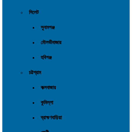
সিলেট
সুনামগঞ্জ
মৌলভীবাজার
হবিগঞ্জ
চট্টগ্রাম
কক্সবাজার
কুমিল্লা
ব্রাহ্মণবাড়িয়া