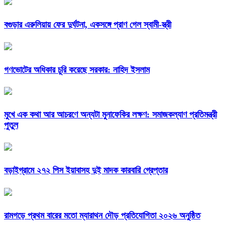
বগুড়ার এরুলিয়ায় ফের দুর্ঘটনা, একসঙ্গে প্রাণ গেল স্বামী-স্ত্রী
গণভোটের অধিকার চুরি করেছে সরকার: নাহিদ ইসলাম
মুখে এক কথা আর আচরণে অন্যটা মুনাফেকির লক্ষণ: সমাজকল্যাণ প্রতিমন্ত্রী
পুতুল
বড়াইগ্রামে ২৭২ পিস ইয়াবাসহ দুই মাদক কারবারি গ্রেপ্তার
রামগড়ে প্রথম বারের মতো ম্যারাথন দৌড় প্রতিযোগিতা ২০২৬ অনুষ্ঠিত