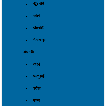
পটুয়াখালী
ভোলা
ঝালকাঠি
পিরোজপুর
রাজশাহী
বগুড়া
জয়পুরহাট
নাটোর
পাবনা