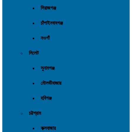
সিরাজগঞ্জ
চাঁপাইনবাবগঞ্জ
নওগাঁ
সিলেট
সুনামগঞ্জ
মৌলভীবাজার
হবিগঞ্জ
চট্টগ্রাম
কক্সবাজার