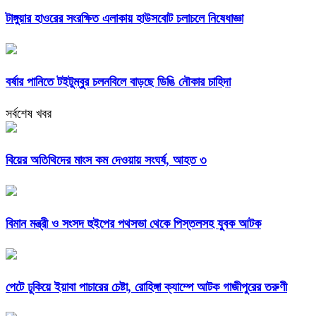
টাঙ্গুয়ার হাওরের সংরক্ষিত এলাকায় হাউসবোট চলাচলে নিষেধাজ্ঞা
বর্ষার পানিতে টইটুম্বুর চলনবিলে বাড়ছে ডিঙি নৌকার চাহিদা
সর্বশেষ খবর
বিয়ের অতিথিদের মাংস কম দেওয়ায় সংঘর্ষ, আহত ৩
বিমান মন্ত্রী ও সংসদ হুইপের পথসভা থেকে পিস্তলসহ যুবক আটক
পেটে ঢুকিয়ে ইয়াবা পাচারের চেষ্টা, রোহিঙ্গা ক্যাম্পে আটক গাজীপুরের তরুণী