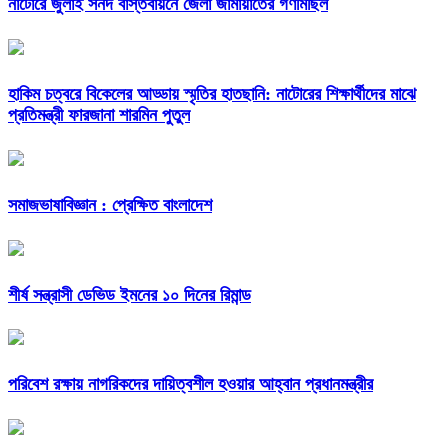
নাটোরে জুলাই সনদ বাস্তবায়নে জেলা জামায়াতের গণমিছিল
হাকিম চত্বরে বিকেলের আড্ডায় স্মৃতির হাতছানি: নাটোরের শিক্ষার্থীদের মাঝে
প্রতিমন্ত্রী ফারজানা শারমিন পুতুল
সমাজভাষাবিজ্ঞান : প্রেক্ষিত বাংলাদেশ
শীর্ষ সন্ত্রাসী ডেভিড ইমনের ১০ দিনের রিমান্ড
পরিবেশ রক্ষায় নাগরিকদের দায়িত্বশীল হওয়ার আহ্বান প্রধানমন্ত্রীর