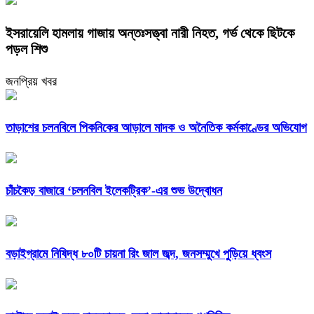
ইসরায়েলি হামলায় গাজায় অন্তঃসত্ত্বা নারী নিহত, গর্ভ থেকে ছিটকে
পড়ল শিশু
জনপ্রিয় খবর
তাড়াশের চলনবিলে পিকনিকের আড়ালে মাদক ও অনৈতিক কর্মকাণ্ডের অভিযোগ
চাঁচকৈড় বাজারে ‘চলনবিল ইলেকট্রিক’-এর শুভ উদ্বোধন
বড়াইগ্রামে নিষিদ্ধ ৮০টি চায়না রিং জাল জব্দ, জনসম্মুখে পুড়িয়ে ধ্বংস