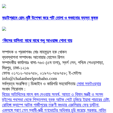
বড়াইগ্রামে রোদ-বৃষ্টি উপেক্ষা করে পাট তোলা ও শুকানোয় ব্যস্ত কৃষক
‘কিসের হাসিনা! মাঝে মাঝে শুধু আওয়াজ শোনা যায়
সম্পাদক ও প্রকাশকঃ মোঃ মাহমুদুল হক খোকন
ব্যবস্থাপনা সম্পাদকঃ আনোয়ার হোসেন রিপন
সম্পাদকীয় কার্যালয়ঃ বাসা-৭৬৩ (৫ম তলা), স্বর্গ লেন, পশ্চিম শেওড়াপাড়া,
মিরপুর, ঢাকা-১২১৬
ফোনঃ ০১৭১২-৭৫৬৭৫৮, ০১৯৭২-৭৫৬৭৫৮; ই-মেইলঃ
info@chalanbeelprobaho.com
সর্বস্বত্ব সংরক্ষিত | ডিজাইন ও কারিগরি সহযোগিতায়
সোমা সফটওয়্যার
সংবাদ শিরোনাম :
বিয়ের অতিথিদের মাংস কম দেওয়ায় সংঘর্ষ, আহত ৩
বিমান মন্ত্রী ও সংসদ
হুইপের পথসভা থেকে পিস্তলসহ যুবক আটক
পেটে ঢুকিয়ে ইয়াবা পাচারের চেষ্টা,
রোহিঙ্গা ক্যাম্পে আটক গাজীপুরের তরুণী
বগুড়ার এরুলিয়ায় ফের দুর্ঘটনা,
একসঙ্গে প্রাণ গেল স্বামী-স্ত্রী
গণভোটের অধিকার চুরি করেছে সরকার: নাহিদ