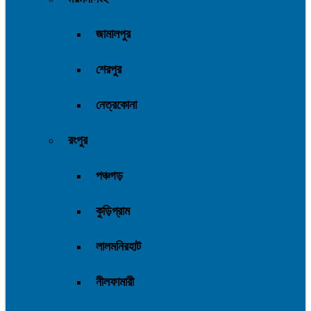
জামালপুর
শেরপুর
নেত্রকোনা
রংপুর
পঞ্চগড়
কুড়িগ্রাম
লালমনিরহাট
নীলফামারী