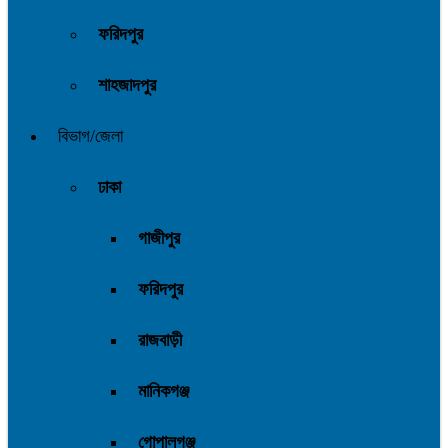
ফরিদপুর
শাহজাদপুর
বিভাগ/জেলা
ঢাকা
গাজীপুর
ফরিদপুর
রাজবাড়ী
মানিকগঞ্জ
গোপালগঞ্জ