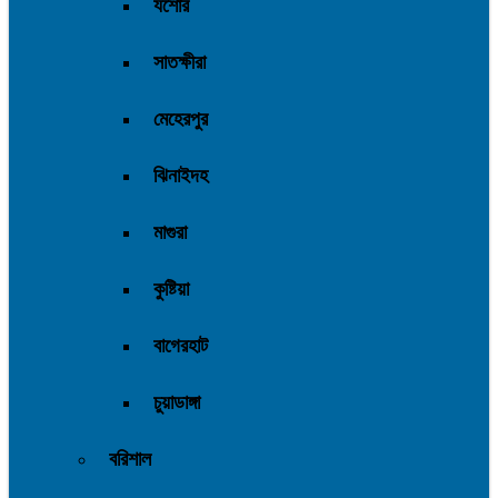
যশোর
সাতক্ষীরা
মেহেরপুর
ঝিনাইদহ
মাগুরা
কুষ্টিয়া
বাগেরহাট
চুয়াডাঙ্গা
বরিশাল