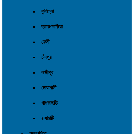
কুমিল্লা
ব্রাহ্মণবাড়িয়া
ফেনী
চাঁদপুর
লক্ষ্মীপুর
নোয়াখালী
খাগড়াছড়ি
রাঙ্গামাটি
ময়মনসিংহ