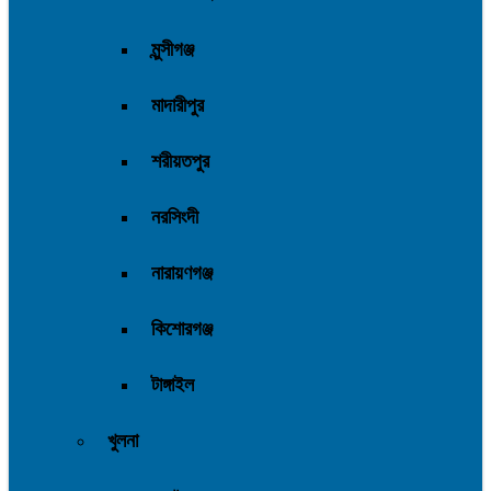
মুন্সীগঞ্জ
মাদারীপুর
শরীয়তপুর
নরসিংদী
নারায়ণগঞ্জ
কিশোরগঞ্জ
টাঙ্গাইল
খুলনা