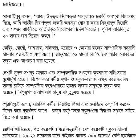
জানিয়েছেন।
বোলা টিনুবু বলেন, ‘আজ, উদ্ভূত নিরাপত্তা-সংক্রান্ত জরুরি অবস্থা বিবেচনায়
নিয়ে, আমি জাতীয় নিরাপত্তা জরুরি অবস্থা ঘোষণা করার সিদ্ধান্ত নিয়েছি
এবং সশস্ত্র বাহিনীতে অতিরিক্ত নিয়োগের নির্দেশ দিয়েছি। পুলিশ অতিরিক্ত
২০ হাজার জন নিয়োগ করবে।’
কেব্বি, বোর্নো, জামফারা, নাইজার, ইয়োবে ও কোয়ারা রাজ্যে সাম্প্রতিক সন্ত্রাসী
হামলার পর এই ঘোষণা এলো। রাজ্যগুলোতে হামলা চালিয়ে বেসামরিক লোকদের
হত্যা এবং অপহরণ করা হয়েছে।
দেশটি মূলত সশস্ত্র ডাকাত এবং সাম্প্রদায়িক সংঘর্ষের ক্রমাগত সহিংসতার
মুখোমুখি হচ্ছে। বিশেষ করে ধর্মীয় স্থান ও স্কুল-কলেজ লক্ষ্য করে ভয়াবহ
হামলা চালিয়ে সাম্প্রতিক বছরগুলোতে হাজার হাজার মানুষকে হত্যা করা
হয়েছে। বিশৃঙ্খলায় লাখ লাখ মানুষ বাস্তুচ্যুত হয়েছে।
প্রেসিডেন্ট বলেন, সামরিক কর্মীরা নিয়মিত গির্জা এবং মসজিদে তল্লাশি করবে-
বিশেষ করে প্রার্থনার আগে। রাজ্য কর্তৃপক্ষকে স্কুলগুলো নিরাপদ স্থানে সরিয়ে
নিতে বলা হয়েছে।
রয়টার্স জানিয়েছে, গত কয়েকদিন ধরে সন্ত্রাসীরা বেশ কয়েকটি স্কুলে হামলা
চালিয়েছে। ২০-২১ নভেম্বর রাতে নাইজার রাজ্যে ৩০০ জনেরও বেশি ছাত্রীকে