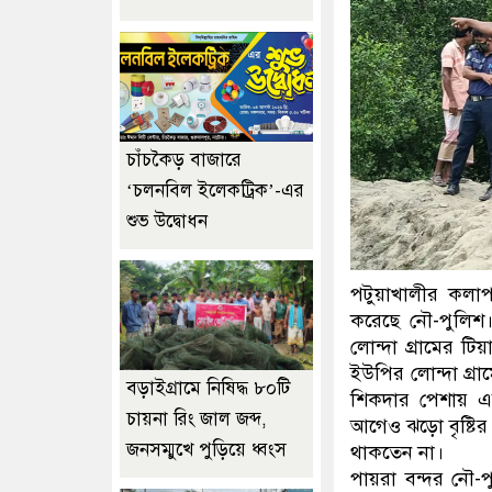
চাঁচকৈড় বাজারে
‘চলনবিল ইলেকট্রিক’-এর
শুভ উদ্বোধন
পটুয়াখালীর কলা
করেছে নৌ-পুলিশ
লোন্দা গ্রামের ট
ইউপির লোন্দা গ্রা
বড়াইগ্রামে নিষিদ্ধ ৮০টি
শিকদার পেশায় এ
চায়না রিং জাল জব্দ,
আগেও ঝড়ো বৃষ্টির
জনসম্মুখে পুড়িয়ে ধ্বংস
থাকতেন না।
পায়রা বন্দর নৌ-