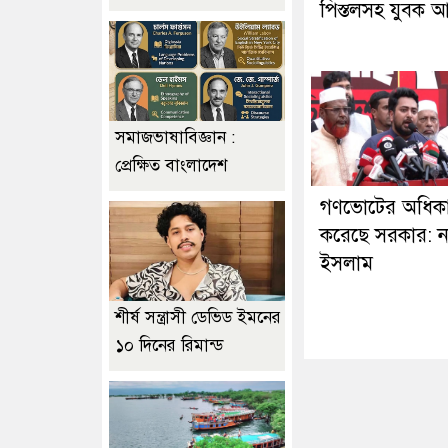
পিস্তলসহ যুবক 
সমাজভাষাবিজ্ঞান :
প্রেক্ষিত বাংলাদেশ
গণভোটের অধিকা
করেছে সরকার: ন
ইসলাম
শীর্ষ সন্ত্রাসী ডেভিড ইমনের
১০ দিনের রিমান্ড