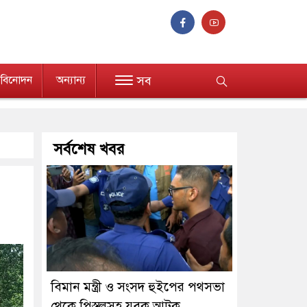
বিনোদন
অন্যান্য
সব
সর্বশেষ খবর
বিমান মন্ত্রী ও সংসদ হুইপের পথসভা
থেকে পিস্তলসহ যুবক আটক