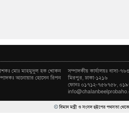
রকাশকঃ মোঃ মাহমুদুল হক খোকন
সম্পাদকীয় কার্যালয়ঃ বাসা-৭৬৩ 
া সম্পাদকঃ আনোয়ার হোসেন রিপন
মিরপুর, ঢাকা-১২১৬
ফোনঃ ০১৭১২-৭৫৬৭৫৮, ০১৯
info@chalanbeelprobaho
বিমান মন্ত্রী ও সংসদ হুইপের পথসভা থেকে পিস্তলসহ য
র্বস্বত্ব সংরক্ষিত | ডিজাইন ও কারিগরি সহযোগিতায়
সোমা সফটওয়্য
গণভোটের অধিকার চুরি করেছে সরকার: নাহিদ ইসলাম