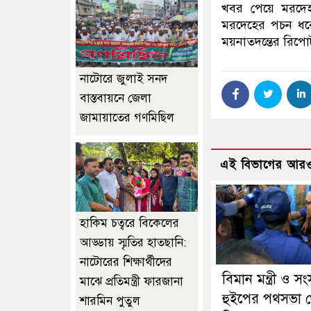
খবর পেয়ে মরদেহ
মরদেহের পচন ধরে
ময়নাতদন্তের রিপোর
নাটোরে জুলাই সনদ
বাস্তবায়নে জেলা
জামায়াতের গণমিছিল
এই বিভাগের আরও
হাকিম চত্বরে বিকেলের
আড্ডায় স্মৃতির হাতছানি:
নাটোরের শিক্ষার্থীদের
বিমান মন্ত্রী ও স
মাঝে প্রতিমন্ত্রী ফারজানা
হুইপের পথসভা 
শারমিন পুতুল