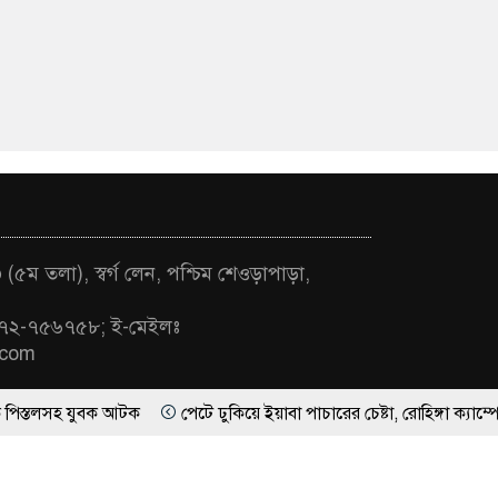
(৫ম তলা), স্বর্গ লেন, পশ্চিম শেওড়াপাড়া,
৭২-৭৫৬৭৫৮; ই-মেইলঃ
.com
ুবক আটক
পেটে ঢুকিয়ে ইয়াবা পাচারের চেষ্টা, রোহিঙ্গা ক্যাম্পে আটক গাজীপ
ার
মুখে এক কথা আর আচরণে অন্যটা মুনাফেকির লক্ষণ: সমাজকল্যাণ প্রতিমন্ত্