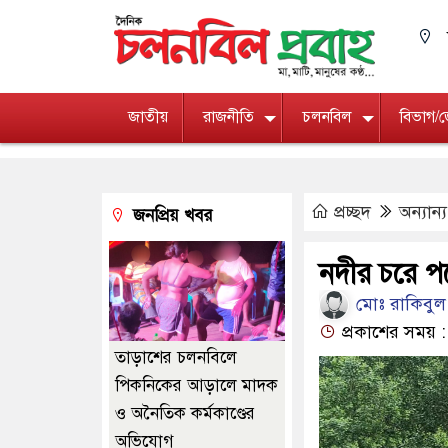
জাতীয়
রাজনীতি
চলনবিল
বিভাগ/
প্রচ্ছদ
অন্যান্য
জনপ্রিয় খবর
নদীর চরে প
মোঃ রাকিবুল ই
প্রকাশের সময় :
তাড়াশের চলনবিলে
পিকনিকের আড়ালে মাদক
ও অনৈতিক কর্মকাণ্ডের
অভিযোগ