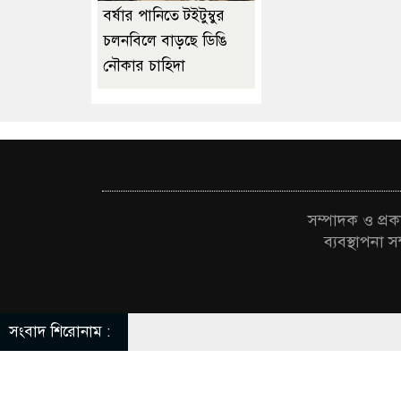
বর্ষার পানিতে টইটুম্বুর
চলনবিলে বাড়ছে ডিঙি
নৌকার চাহিদা
সম্পাদক ও প্
ব্যবস্থাপন
সংবাদ শিরোনাম :
স