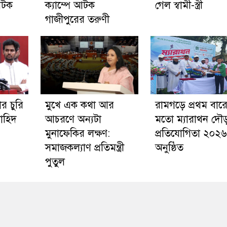
আটক
ক্যাম্পে আটক
গেল স্বামী-স্ত্রী
গাজীপুরের তরুণী
র চুরি
মুখে এক কথা আর
রামগড়ে প্রথম বার
াহিদ
আচরণে অন্যটা
মতো ম্যারাথন দৌ
মুনাফেকির লক্ষণ:
প্রতিযোগিতা ২০২৬
সমাজকল্যাণ প্রতিমন্ত্রী
অনুষ্ঠিত
পুতুল