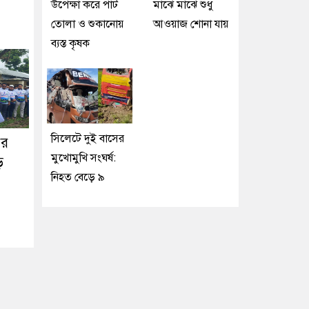
উপেক্ষা করে পাট
মাঝে মাঝে শুধু
তোলা ও শুকানোয়
আওয়াজ শোনা যায়
ব্যস্ত কৃষক
সিলেটে দুই বাসের
ের
মুখোমুখি সংঘর্ষ:
ড়
নিহত বেড়ে ৯