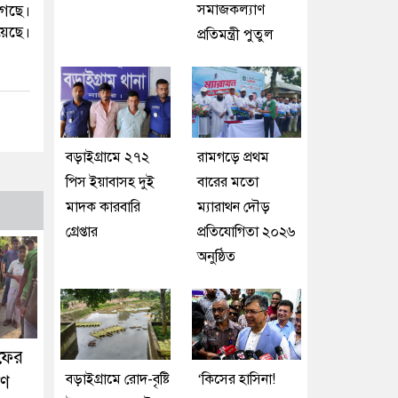
সমাজকল্যাণ
েছে।
য়েছে।
প্রতিমন্ত্রী পুতুল
বড়াইগ্রামে ২৭২
রামগড়ে প্রথম
পিস ইয়াবাসহ দুই
বারের মতো
মাদক কারবারি
ম্যারাথন দৌড়
গ্রেপ্তার
প্রতিযোগিতা ২০২৬
অনুষ্ঠিত
ফের
বড়াইগ্রামে রোদ-বৃষ্টি
‘কিসের হাসিনা!
াণ