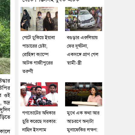
পেটে ঢুকিয়ে ইয়াবা
বগুড়ার এরুলিয়ায়
পাচারের চেষ্টা,
ফের দুর্ঘটনা,
রোহিঙ্গা ক্যাম্পে
একসঙ্গে প্রাণ গেল
আটক গাজীপুরের
স্বামী-স্ত্রী
তরুণী
্ধার
উপির
ার ওই
 ভদ্র
ুদিন
গণভোটের অধিকার
মুখে এক কথা আর
াড়িতে
চুরি করেছে সরকার:
আচরণে অন্যটা
নাহিদ ইসলাম
মুনাফেকির লক্ষণ:
সকালে