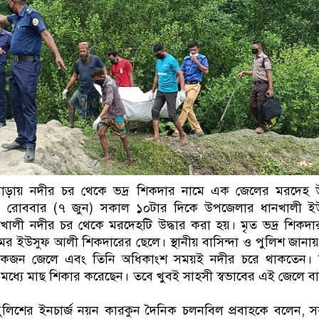
পাড়ায় নদীর চর থেকে ভদ্র শিকদার নামে এক জেলের মরদেহ উদ
। রোববার (৭ জুন) সকাল ১০টার দিকে উপজেলার ধানখালী ই
িয়াখালী নদীর চর থেকে মরদেহটি উদ্ধার করা হয়। মৃত ভদ্র শিকদ
মের ইউসুফ আলী শিকদারের ছেলে। স্থানীয় বাসিন্দা ও পুলিশ জানায়,
কজন জেলে এবং তিনি অধিকাংশ সময়ই নদীর চরে থাকতেন। দ
 মধ্যে মাছ শিকার করেছেন। তবে খুবই সাহসী স্বভাবের এই জেলে ব
পুলিশের ইনচার্জ নয়ন কারকুন দৈনিক চলনবিল প্রবাহকে বলেন, 