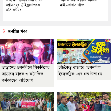
জাতিসংঘ: ট্রাইব্যুনালকে
মাইক্রোবাস খাদে
প্রসিকিউটর
জনপ্রিয় খবর
তাড়াশের চলনবিলে পিকনিকের
চাঁচকৈড় বাজারে ‘চলনবিল
আড়ালে মাদক ও অনৈতিক
ইলেকট্রিক’-এর শুভ উদ্বোধন
কর্মকাণ্ডের অভিযোগ