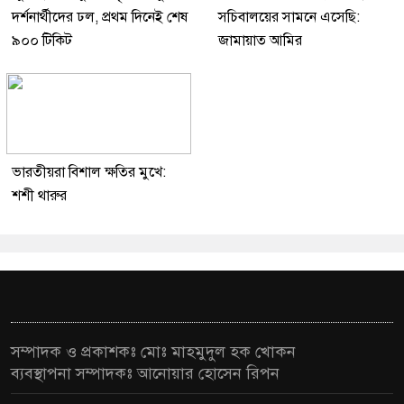
দর্শনার্থীদের ঢল, প্রথম দিনেই শেষ
সচিবালয়ের সামনে এসেছি:
৯০০ টিকিট
জামায়াত আমির
ভারতীয়রা বিশাল ক্ষতির মুখে:
শশী থারুর
সম্পাদক ও প্রকাশকঃ মোঃ মাহমুদুল হক খোকন
ব্যবস্থাপনা সম্পাদকঃ আনোয়ার হোসেন রিপন