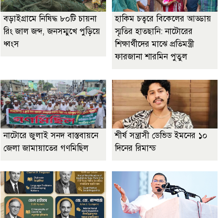
বড়াইগ্রামে নিষিদ্ধ ৮০টি চায়না
হাকিম চত্বরে বিকেলের আড্ডায়
রিং জাল জব্দ, জনসম্মুখে পুড়িয়ে
স্মৃতির হাতছানি: নাটোরের
ধ্বংস
শিক্ষার্থীদের মাঝে প্রতিমন্ত্রী
ফারজানা শারমিন পুতুল
নাটোরে জুলাই সনদ বাস্তবায়নে
শীর্ষ সন্ত্রাসী ডেভিড ইমনের ১০
জেলা জামায়াতের গণমিছিল
দিনের রিমান্ড