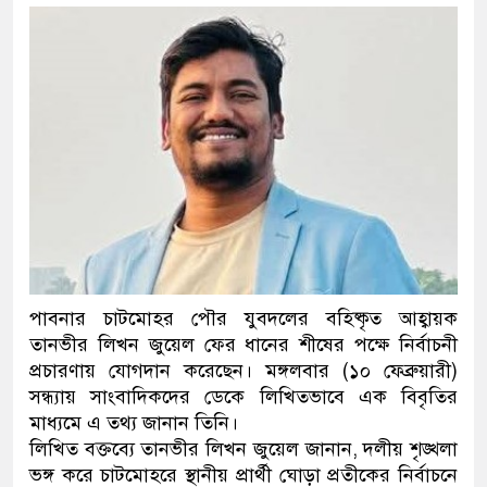
পাবনার চাটমোহর পৌর যুবদলের বহিষ্কৃত আহ্বায়ক
তানভীর লিখন জুয়েল ফের ধানের শীষের পক্ষে নির্বাচনী
প্রচারণায় যোগদান করেছেন। মঙ্গলবার (১০ ফেব্রুয়ারী)
সন্ধ্যায় সাংবাদিকদের ডেকে লিখিতভাবে এক বিবৃতির
মাধ্যমে এ তথ্য জানান তিনি।
লিখিত বক্তব্যে তানভীর লিখন জুয়েল জানান, দলীয় শৃঙ্খলা
ভঙ্গ করে চাটমোহরে স্থানীয় প্রার্থী ঘোড়া প্রতীকের নির্বাচনে