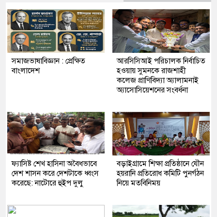
সমাজভাষাবিজ্ঞান : প্রেক্ষিত
আরসিসিআই পরিচালক নির্বাচিত
বাংলাদেশ
হওয়ায় সুমনকে রাজশাহী
কলেজ প্রাণিবিদ্যা অ্যালামনাই
অ্যাসোসিয়েশনের সংবর্ধনা
ফ্যাসিষ্ট শেখ হাসিনা অবৈধভাবে
বড়াইগ্রামে শিক্ষা প্রতিষ্ঠানে যৌন
দেশ শাসন করে দেশটাকে ধ্বংস
হয়রানি প্রতিরোধ কমিটি পুনর্গঠন
করেছে: নাটোরে হুইপ দুলু
নিয়ে মতবিনিময়