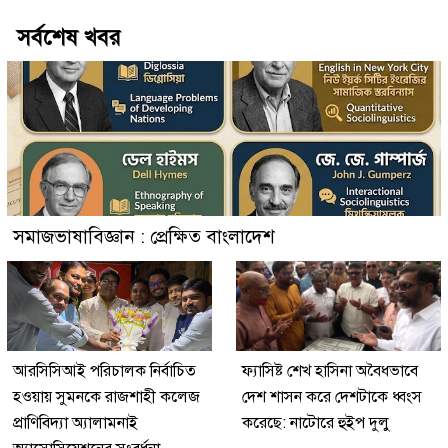
সর্বশেষ খবর
সমাজভাষাবিজ্ঞান : প্রেক্ষিত বাংলাদেশ
আরসিসিআই পরিচালক নির্বাচিত
ফ্যাসিষ্ট শেখ হাসিনা অবৈধভাবে
হওয়ায় সুমনকে রাজশাহী কলেজ
দেশ শাসন করে দেশটাকে ধ্বংস
প্রাণিবিদ্যা অ্যালামনাই
করেছে: নাটোরে হুইপ দুলু