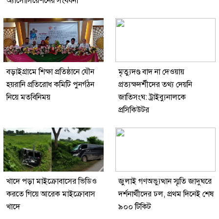
অ্যাসোসিয়েশনের সংবর্ধনা
বড়াইগ্রামে শিক্ষা প্রতিষ্ঠানে যৌন
মৃত্যুদণ্ড বাদ না দেওয়ায়
হয়রানি প্রতিরোধ কমিটি পুনর্গঠন
প্রত্যক্ষদর্শীদের তথ্য দেয়নি
নিয়ে মতবিনিময়
জাতিসংঘ: ট্রাইব্যুনালকে
প্রসিকিউটর
খাদে পড়া মাইক্রোবাসের ভিডিও
জুলাই গণঅভ্যুত্থান স্মৃতি জাদুঘরে
করতে গিয়ে আরেক মাইক্রোবাস
দর্শনার্থীদের ঢল, প্রথম দিনেই শেষ
খাদে
৯০০ টিকিট