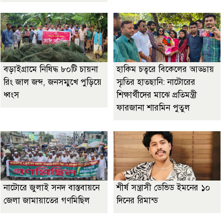
বড়াইগ্রামে নিষিদ্ধ ৮০টি চায়না
হাকিম চত্বরে বিকেলের আড্ডায়
রিং জাল জব্দ, জনসম্মুখে পুড়িয়ে
স্মৃতির হাতছানি: নাটোরের
ধ্বংস
শিক্ষার্থীদের মাঝে প্রতিমন্ত্রী
ফারজানা শারমিন পুতুল
নাটোরে জুলাই সনদ বাস্তবায়নে
শীর্ষ সন্ত্রাসী ডেভিড ইমনের ১০
জেলা জামায়াতের গণমিছিল
দিনের রিমান্ড