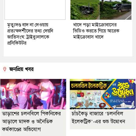
মৃত্যুদণ্ড বাদ না দেওয়ায়
খাদে পড়া মাইক্রোবাসের
প্রত্যক্ষদর্শীদের তথ্য দেয়নি
ভিডিও করতে গিয়ে আরেক
জাতিসংঘ: ট্রাইব্যুনালকে
মাইক্রোবাস খাদে
প্রসিকিউটর
জনপ্রিয় খবর
তাড়াশের চলনবিলে পিকনিকের
চাঁচকৈড় বাজারে ‘চলনবিল
আড়ালে মাদক ও অনৈতিক
ইলেকট্রিক’-এর শুভ উদ্বোধন
কর্মকাণ্ডের অভিযোগ